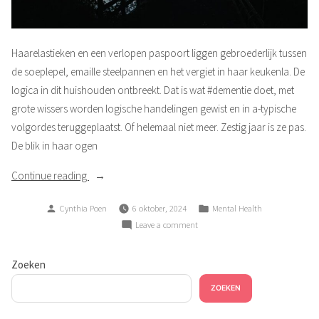
Haarelastieken en een verlopen paspoort liggen gebroederlijk tussen
de soeplepel, emaille steelpannen en het vergiet in haar keukenla. De
logica in dit huishouden ontbreekt. Dat is wat #dementie doet, met
grote wissers worden logische handelingen gewist en in a-typische
volgordes teruggeplaatst. Of helemaal niet meer. Zestig jaar is ze pas.
De blik in haar ogen
“Zure
Continue reading
vruchten”
Posted
Posted
Cynthia Poen
6 oktober, 2024
Mental Health
by
in
on
Leave a comment
Zure
vruchten
Zoeken
ZOEKEN