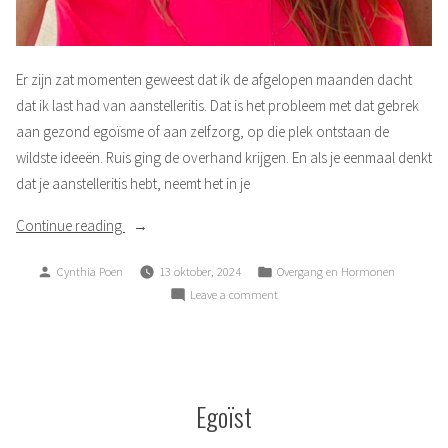
Er zijn zat momenten geweest dat ik de afgelopen maanden dacht
dat ik last had van aanstelleritis. Dat is het probleem met dat gebrek
aan gezond egoïsme of aan zelfzorg, op die plek ontstaan de
wildste ideeën. Ruis ging de overhand krijgen. En als je eenmaal denkt
dat je aanstelleritis hebt, neemt het in je
“Ruis”
Continue reading
Posted
Posted
Cynthia Poen
13 oktober, 2024
Overgang en Hormonen
by
in
on
Leave a comment
Ruis
Egoïst