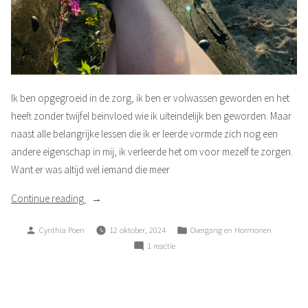
Ik ben opgegroeid in de zorg, ik ben er volwassen geworden en het
heeft zonder twijfel beïnvloed wie ik uiteindelijk ben geworden. Maar
naast alle belangrijke lessen die ik er leerde vormde zich nog een
andere eigenschap in mij, ik verleerde het om voor mezelf te zorgen.
Want er was altijd wel iemand die meer
“Egoïst”
Continue reading
Posted
Posted
Cynthia Poen
12 oktober, 2024
Overgang en Hormonen
by
in
op
1 reactie
Egoïst