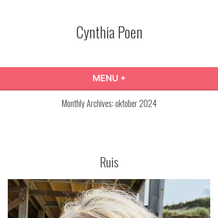
Skip
to
Cynthia Poen
content
MENU
+
EXPANDED
COLLAPSED
Monthly Archives:
oktober 2024
Ruis