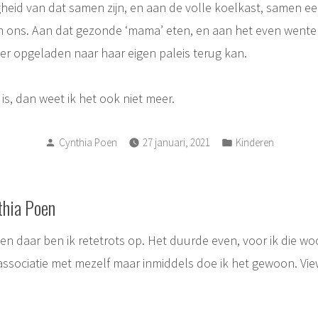
gheid van dat samen zijn, en aan de volle koelkast, samen ee
an ons. Aan dat gezonde ‘mama’ eten, en aan het even wentel
er opgeladen naar haar eigen paleis terug kan.
 is, dan weet ik het ook niet meer.
Posted
Posted
Cynthia Poen
27 januari, 2021
Kinderen
by
in
thia Poen
, en daar ben ik retetrots op. Het duurde even, voor ik die w
associatie met mezelf maar inmiddels doe ik het gewoon.
Vie