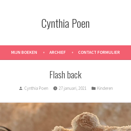
Cynthia Poen
MIJN BOEKEN
ARCHIEF
CONTACT FORMULIER
Flash back
Posted
Posted
Cynthia Poen
27 januari, 2021
Kinderen
by
in