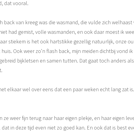
d, dat vooral.
sh back van kreeg was die wasmand, die vulde zich welhaast w
t niet had gemist, volle wasmanden, en ook daar moest ik w
ar stiekem is het ook hartstikke gezellig natuurlijk, onze 
uis. Ook weer zo’n flash back, mijn meiden dichtbij vond ik al
ebreid bijkletsen en samen tutten. Dat gaat toch anders als
t.
met elkaar wel over eens dat een paar weken echt lang zat is
ze weer fijn terug naar haar eigen plekje, en haar eigen lev
t in deze tijd even niet zo goed kan. En ook dat is best even f