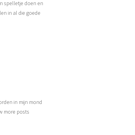
n spelletje doen en
en in al die goede
oorden in mijn mond
w more posts