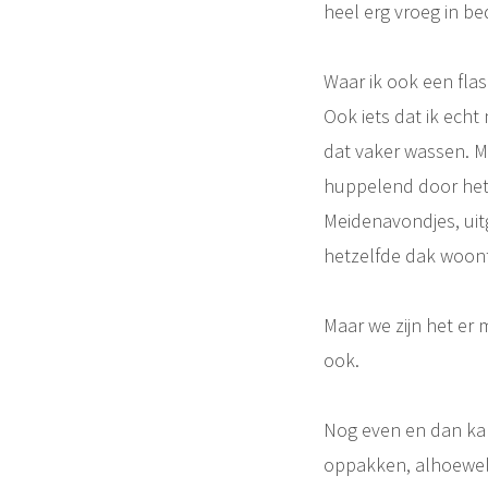
heel erg vroeg in be
Waar ik ook een fla
Ook iets dat ik ech
dat vaker wassen. Ma
huppelend door het h
Meidenavondjes, uitg
hetzelfde dak woon
Maar we zijn het er 
ook.
Nog even en dan kan 
oppakken, alhoewel da