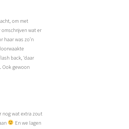
nacht, om met
r omschrijven wat er
or haar was zo’n
 doorwaakte
flash back, ‘daar
en. Ook gewoon
r nog wat extra zout
gaan
En we lagen