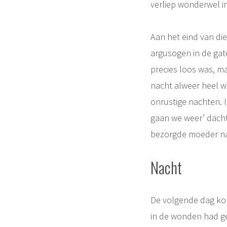
verliep wonderwel i
Aan het eind van di
argusogen in de gate
precies loos was, ma
nacht alweer heel w
onrustige nachten. Ik
gaan we weer’ dacht 
bezorgde moeder nat
Nacht
De volgende dag kon
in de wonden had gew