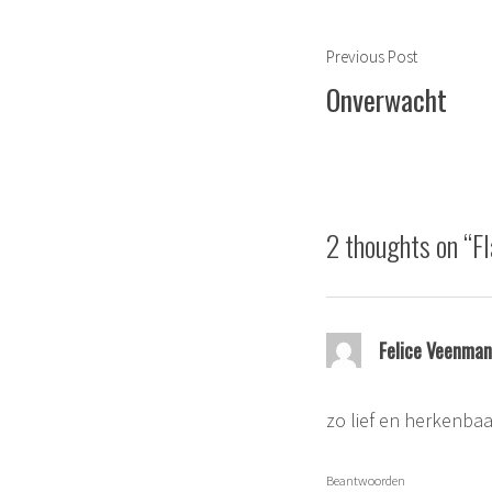
Berichtnavigat
Previous
Previous Post
post:
Onverwacht
2 thoughts on “
F
Felice Veenman
zo lief en herkenbaa
Beantwoorden