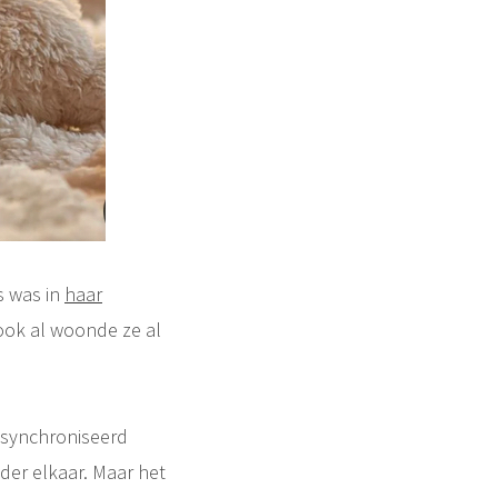
s was in
haar
 ook al woonde ze al
esynchroniseerd
er elkaar. Maar het