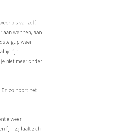
eer als vanzelf.
eer aan wennen, aan
oudste gup weer
tijd fijn.
 je niet meer onder
. En zo hoort het
entje weer
ijn. Zij laaft zich