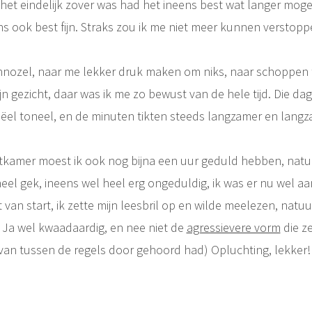
n het eindelijk zover was had het ineens best wat langer mog
ns ook best fijn. Straks zou ik me niet meer kunnen verstop
nnozel, naar me lekker druk maken om niks, naar schoppen 
ijn gezicht, daar was ik me zo bewust van de hele tijd. Die dag
eëel toneel, en de minuten tikten steeds langzamer en lang
kamer moest ik ook nog bijna een uur geduld hebben, natuur
eel gek, ineens wel heel erg ongeduldig, ik was er nu wel aa
 van start, ik zette mijn leesbril op en wilde meelezen, natuurli
Ja wel kwaadaardig, en nee niet de
agressievere vorm
die z
t van tussen de regels door gehoord had) Opluchting, lekker!