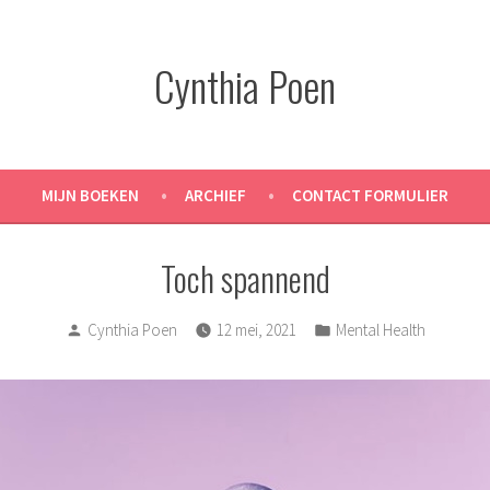
Cynthia Poen
MIJN BOEKEN
ARCHIEF
CONTACT FORMULIER
Toch spannend
Posted
Posted
Cynthia Poen
12 mei, 2021
Mental Health
by
in