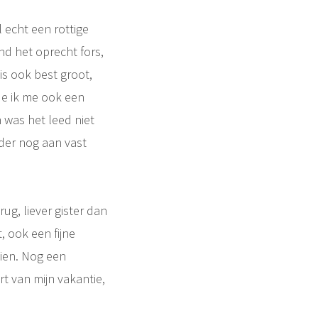
l echt een rottige
nd het oprecht fors,
t is ook best groot,
lde ik me ook een
 was het leed niet
rder nog aan vast
rug, liever gister dan
, ook een fijne
zien. Nog een
rt van mijn vakantie,