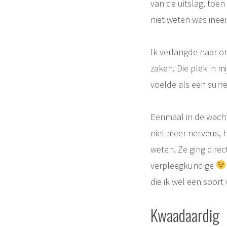
van de uitslag, toe
niet weten was inee
Ik verlangde naar o
zaken. Die plek in m
voelde als een surr
Eenmaal in de wacht
niet meer nerveus, h
weten. Ze ging direct
verpleegkundige
die ik wel een soor
Kwaadaardig