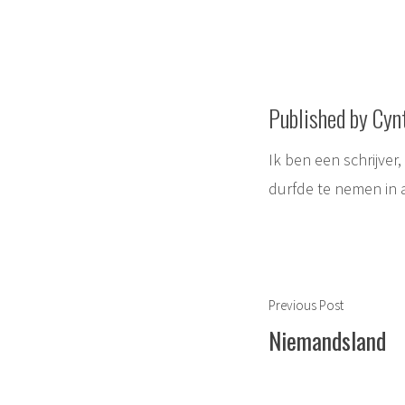
Published by Cyn
Ik ben een schrijver
durfde te nemen in 
Berichtnavigat
Previous
Previous Post
post:
Niemandsland