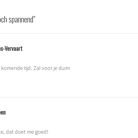
och spannend
”
s-Vervaart
 komende tijd. Zal voor je duim
oen
ke, dat doet me goed!