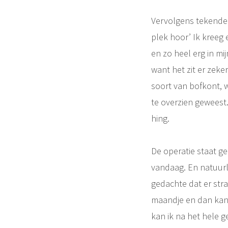
Vervolgens tekende z
plek hoor’ Ik kreeg 
en zo heel erg in mijn
want het zit er zeker
soort van bofkont, w
te overzien geweest
hing.
De operatie staat gep
vandaag. En natuurlij
gedachte dat er str
maandje en dan kan i
kan ik na het hele g