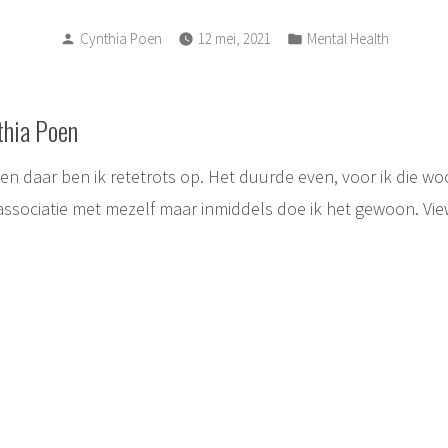
Posted
Posted
Cynthia Poen
12 mei, 2021
Mental Health
by
in
thia Poen
, en daar ben ik retetrots op. Het duurde even, voor ik die w
associatie met mezelf maar inmiddels doe ik het gewoon.
Vie
ie