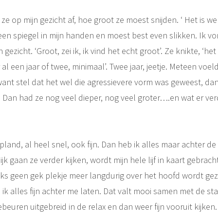
e op mijn gezicht af, hoe groot ze moest snijden. ‘ Het is we
een spiegel in mijn handen en moest best even slikken. Ik vo
 gezicht. ‘Groot, zei ik, ik vind het echt groot’. Ze knikte, ‘he
 al een jaar of twee, minimaal’. Twee jaar, jeetje. Meteen voe
ant stel dat het wel die agressievere vorm was geweest, dan
. Dan had ze nog veel dieper, nog veel groter….en wat er ve
land, al heel snel, ook fijn. Dan heb ik alles maar achter de 
k gaan ze verder kijken, wordt mijn hele lijf in kaart gebracht
aks geen gek plekje meer langdurig over het hoofd wordt ge
k alles fijn achter me laten. Dat valt mooi samen met de sta
ebeuren uitgebreid in de relax en dan weer fijn vooruit kijken.