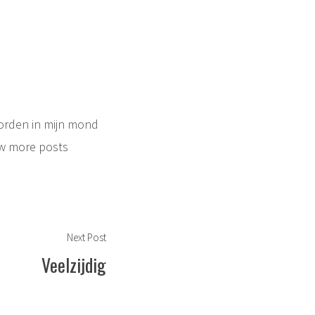
oorden in mijn mond
w more posts
Next
Next Post
post:
Veelzijdig