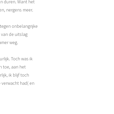
en duren. Want het
pen, nergens meer.
tegen onbelangrijke
 van de uitslag
zamer weg.
lijk. Toch was ik
n toe, aan het
jk, ik blijf toch
e verwacht had( en