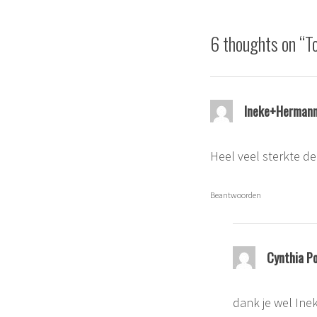
6 thoughts on “
T
Ineke+Hermann
Heel veel sterkte de
Beantwoorden
Cynthia P
dank je wel Ine