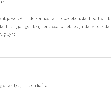
oen
dank je wel! Altijd de zonnestralen opzoeken, dat hoort wel bij 
t het bij jou gelukkig een sisser bleek te zijn, dat vind ik dan
erug Cynt
 straaltjes, licht en liefde ?