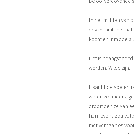
De oorverdovende st
In het midden van d
deksel puilt het bab
kocht en inmiddels 
Het is beangstigend 
worden. Wilde zijn.
Haar blote voeten ra
waren zo anders, g
droomden ze van een
hun levens zou vul
met verhaaltjes vo