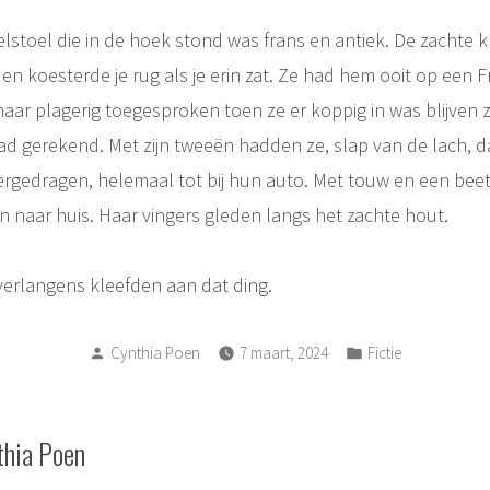
toel die in de hoek stond was frans en antiek. De zachte
m en koesterde je rug als je erin zat. Ze had hem ooit op ee
aar plagerig toegesproken toen ze er koppig in was blijven zi
d gerekend. Met zijn tweeën hadden ze, slap van de lach, d
rgedragen, helemaal tot bij hun auto. Met touw en een bee
naar huis. Haar vingers gleden langs het zachte hout.
verlangens kleefden aan dat ding.
Posted
Posted
Cynthia Poen
7 maart, 2024
Fictie
by
in
thia Poen