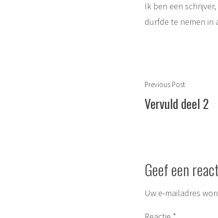
Ik ben een schrijver
durfde te nemen in 
Berichtnavigat
Previous
Previous Post
post:
Vervuld deel 2
Geef een react
Uw e-mailadres word
Reactie
*