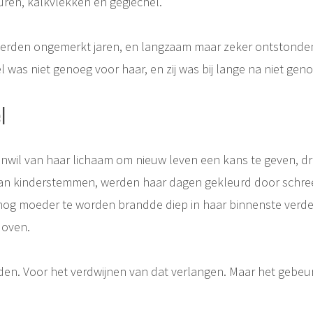
uren, kalkvlekken en gegiechel.
rden ongemerkt jaren, en langzaam maar zeker ontstonden
l was niet genoeg voor haar, en zij was bij lange na niet gen
l
onwil van haar lichaam om nieuw leven een kans te geven, dr
van kinderstemmen, werden haar dagen gekleurd door schree
og moeder te worden brandde diep in haar binnenste verde
 doven.
en. Voor het verdwijnen van dat verlangen. Maar het gebeur