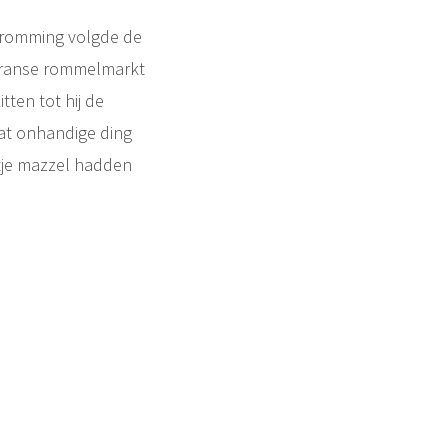
 kromming volgde de
n Franse rommelmarkt
tten tot hij de
at onhandige ding
tje mazzel hadden