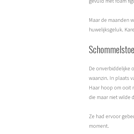
gevuld met foam fig
Maar de maanden we
huwelijksgeluk. Kare
Schommelstoe
De onverbiddelijke 
waanzin. In plaats 
Haar hoop om ooit n
die maar niet wilde
Ze had ervoor gebed
moment.