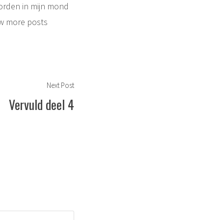
oorden in mijn mond
w more posts
Next
Next Post
post:
Vervuld deel 4