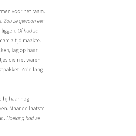
armen voor het raam.
s.
Zou ze gewoon een
 liggen.
Of had ze
mam altijd maakte.
kken, lag op haar
jes die niet waren
rstpakket. Zo’n lang
 hij haar nog
ven. Maar de laatste
md.
Hoelang had ze