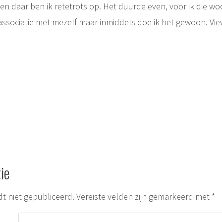
, en daar ben ik retetrots op. Het duurde even, voor ik die w
associatie met mezelf maar inmiddels doe ik het gewoon.
Vie
ie
ie
t niet gepubliceerd.
Vereiste velden zijn gemarkeerd met
*