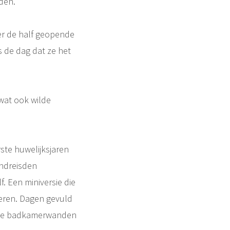
den.
er de half geopende
s de dag dat ze het
 wat ook wilde
rste huwelijksjaren
rondreisden
. Een miniversie die
eren. Dagen gevuld
. De badkamerwanden