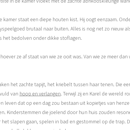
ilte in de kamer vloekt met de zachte abrikooskleurige wan
e kamer staat een diepe houten kist. Hij oogt eenzaam. Ond
yspeelgoed brutaal naar buiten. Alles is nog net zo nieuw al
is het bedolven onder dikke stoflagen.
hoever ze af staat van wie ze ooit was. Van wie ze meer dan
ken het zachte tapijt, het kriebelt tussen haar tenen. Die ee
evuld van
hoop en verlangen
. Terwijl zij en Karel de wereld 
 leven dat op een dag zou bestaan uit kopietjes van henzelf
len. Kinderstemmen die joelend door hun huis zouden reson
or het slapen gaan, spelen in bad en gestommel op de trap