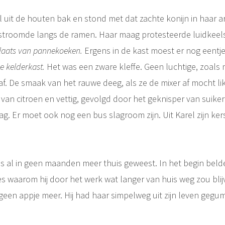
l uit de houten bak en stond met dat zachte konijn in haar 
stroomde langs de ramen. Haar maag protesteerde luidkeel
laats van pannekoeken.
Ergens in de kast moest er nog eentje
 kelderkast.
Het was een zware kleffe. Geen luchtige, zoals 
 af. De smaak van het rauwe deeg, als ze de mixer af mocht li
van citroen en vettig, gevolgd door het geknisper van suikert
ag. Er moet ook nog een bus slagroom zijn. Uit Karel zijn ke
 al in geen maanden meer thuis geweest. In het begin belde
s waarom hij door het werk wat langer van huis weg zou blij
fs geen appje meer. Hij had haar simpelweg uit zijn leven gegu