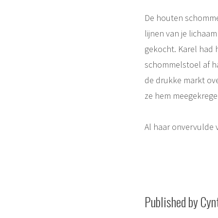
De houten schommels
lijnen van je lichaa
gekocht. Karel had h
schommelstoel af ha
de drukke markt ove
ze hem meegekregen 
Al haar onvervulde 
Published by Cyn