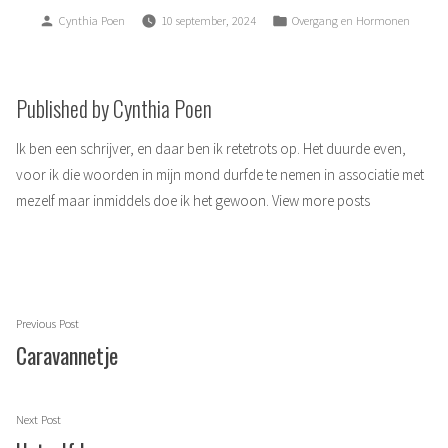
Posted
Posted
Cynthia Poen
10 september, 2024
Overgang en Hormonen
by
in
Published by Cynthia Poen
Ik ben een schrijver, en daar ben ik retetrots op. Het duurde even,
voor ik die woorden in mijn mond durfde te nemen in associatie met
mezelf maar inmiddels doe ik het gewoon.
View more posts
Berichtnavigatie
Previous
Previous Post
post:
Caravannetje
Next
Next Post
post: