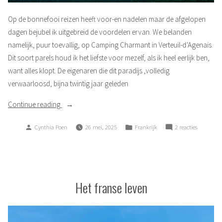
Op de bonnefooi reizen heeft voor-en nadelen maar de afgelopen
dagen bejubel ik uitgebreid de voordelen ervan. We belanden
namelijk, puur toevallig, op Camping Charmant in Verteuil-d’Agenais.
Dit soort parels houd ik het liefste voor mezelf, als ik heel eerlijk ben,
want alles klopt. De eigenaren die dit paradijs ,volledig
verwaarloosd, bijna twintig jaar geleden
“Charmant
Continue reading
2.0”
Posted
Posted
op
Cynthia Poen
26 mei, 2025
Frankrijk
2 reacties
by
in
Charman
2.0
Het franse leven