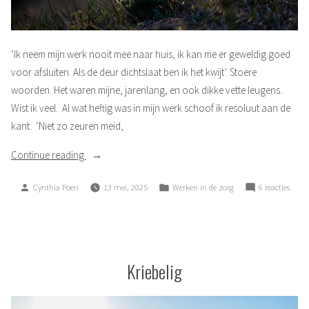
‘Ik neem mijn werk nooit mee naar huis, ik kan me er geweldig goed
voor afsluiten. Als de deur dichtslaat ben ik het kwijt’. Stoere
woorden. Het waren mijne, jarenlang, en ook dikke vette leugens.
Wist ik veel. Al wat heftig was in mijn werk schoof ik resoluut aan de
kant. ‘Niet zo zeuren meid,
“Leugens”
Continue reading
Posted
Posted
op
Cynthia Poen
13 mei, 2025
Werken in de zorg
6 reacties
by
in
Leuge
Kriebelig