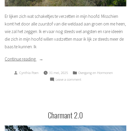
Er lijken zich wat schakeltjes te verzetten in mijn hoofd. Misschien
komt het door alle zuurstof van die weldaad aan groen om me heen,
wie zal het zeggen. Ik ervaar nog steeds wel angsten en rare ideeën
die zich in mijn hoofd willen vastzetten maar ik lijk ze steeds meer de
baas te kunnen. Ik
“Schakeltjes”
Continue reading
Posted
Posted
Cynthia Poen
31 mei, 2025
Overgang en Hormonen
by
in
on
Leave a comment
Schakeltjes
Charmant 2.0