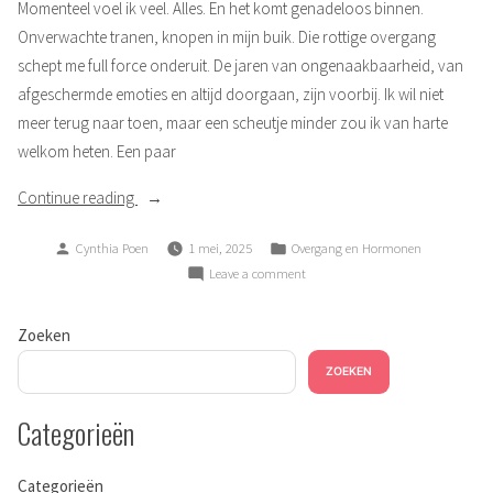
Momenteel voel ik veel. Alles. En het komt genadeloos binnen.
Onverwachte tranen, knopen in mijn buik. Die rottige overgang
schept me full force onderuit. De jaren van ongenaakbaarheid, van
afgeschermde emoties en altijd doorgaan, zijn voorbij. Ik wil niet
meer terug naar toen, maar een scheutje minder zou ik van harte
welkom heten. Een paar
“Teveel”
Continue reading
Posted
Posted
Cynthia Poen
1 mei, 2025
Overgang en Hormonen
by
in
on
Leave a comment
Teveel
Zoeken
ZOEKEN
Categorieën
Categorieën