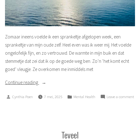
Zomaar ineens voelde ik een sprankeltje afgelopen week, een
sprankeltje van mijn oude zelf. Heel even was ik weer mij. Het voelde
ongelofelijk fijn, en zo vertrouwd. De warmte in mijn buik en dat
stemmetje dat zei dat ik op de goede weg ben. Zo’n ‘het komt echt
goed’ vleugje. Ze overkomen me inmiddels met
“Sprankeltje”
Continue reading
Posted
Posted
on
Cynthia Poen
7 mei, 2025
Mental Health
Leave a comment
by
in
Spra
Teveel