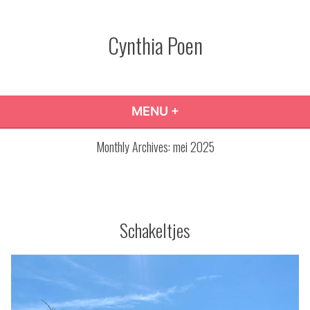
Skip
to
Cynthia Poen
content
MENU
+
EXPANDED
COLLAPSED
Monthly Archives:
mei 2025
Schakeltjes