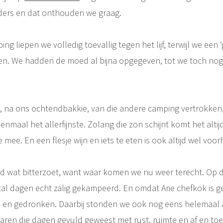
onders en dat onthouden we graag.
 liepen we volledig toevallig tegen het lijf, terwijl we een
en. We hadden de moed al bijna opgegeven, tot we toch no
 na ons ochtendbakkie, van die andere camping vertrokken,
nmaal het allerfijnste. Zolang die zon schijnt komt het alti
mee. En een flesje wijn en iets te eten is ook altijd wel voo
ijd wat bitterzoet, want waar komen we nu weer terecht. Op 
l dagen echt zalig gekampeerd. En omdat Arie chefkok is 
n en gedronken. Daarbij stonden we ook nog eens helemaal a
ren die dagen gevuld geweest met rust, ruimte en af en toe