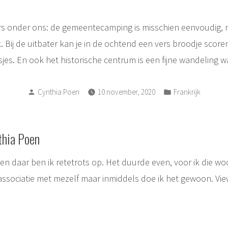
 onder ons: de gemeentecamping is misschien eenvoudig, m
k. Bij de uitbater kan je in de ochtend een vers broodje score
asjes. En ook het historische centrum is een fijne wandeling w
Posted
Posted
Cynthia Poen
10 november, 2020
Frankrijk
by
in
thia Poen
, en daar ben ik retetrots op. Het duurde even, voor ik die w
associatie met mezelf maar inmiddels doe ik het gewoon.
Vie