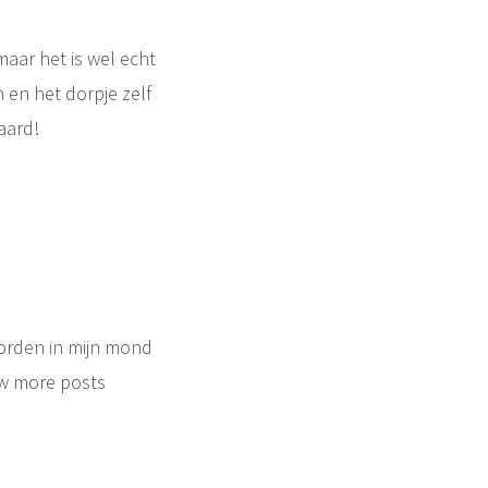
aar het is wel echt
n en het dorpje zelf
aard!
oorden in mijn mond
w more posts