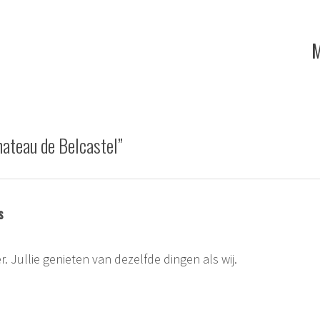
ie
M
hateau de Belcastel
”
s
r. Jullie genieten van dezelfde dingen als wij.