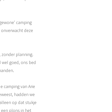
 ‘gewone’ camping
g onverwacht deze
 zonder planning.
jd wel goed, ons bed
rhanden.
de camping van Arie
geweest, hadden we
lleen op dat stukje
 een plons in het