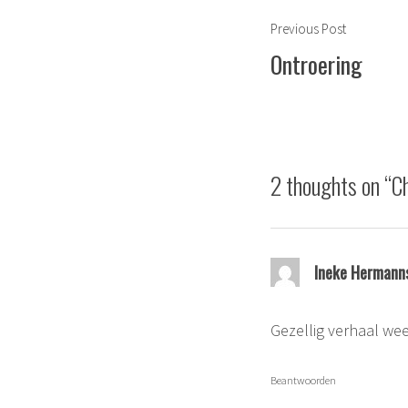
Berichtnavigat
Previous
Previous Post
post:
Ontroering
2 thoughts on “
C
Ineke Hermann
Gezellig verhaal wee
Beantwoorden