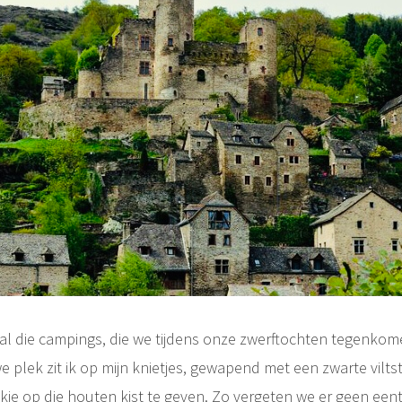
 al die campings, die we tijdens onze zwerftochten tegenkom
uwe plek zit ik op mijn knietjes, gewapend met een zwarte vilts
ekje op
die houten kist
te geven. Zo vergeten we er geen eent