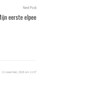
Next
Next Post
post:
ijn eerste elpee
11 november, 2020 om 11:37