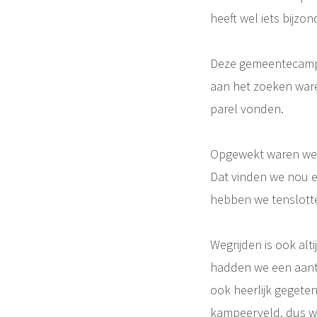
heeft wel iets bijz
Deze gemeentecamping
aan het zoeken war
parel vonden.
Opgewekt waren we,
Dat vinden we nou ee
hebben we tenslotte 
Wegrijden is ook alt
hadden we een aanta
ook heerlijk gegete
kampeerveld, dus wa