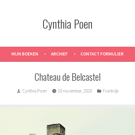
Cynthia Poen
MIJN BOEKEN
ARCHIEF
CONTACT FORMULIER
Chateau de Belcastel
Posted
Posted
Cynthia Poen
10 november, 2020
Frankrijk
by
in