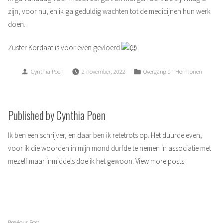
zijn, voor nu, en ik ga geduldig wachten tot de medicijnen hun werk
doen.
Zuster Kordaat is voor even gevloerd
.
Posted
Posted
Cynthia Poen
2 november, 2022
Overgang en Hormonen
by
in
Published by Cynthia Poen
Ik ben een schrijver, en daar ben ik retetrots op. Het duurde even,
voor ik die woorden in mijn mond durfde te nemen in associatie met
mezelf maar inmiddels doe ik het gewoon.
View more posts
Berichtnavigatie
Previous
Previous Post