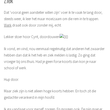
Ziek
Dat ‘vooral geen aansteller willen zijn’ voer ik te vaak te lang door,
steeds weer, ik leer het maar moeizaam om die rem in te trappen.
Werk
draait ook door zonder mij, echt.
Lekker stoer hoor Cynt, doordouwen
Ik vond, en vind, nou eenmaal regelmatig dat anderen het zwaarder
hebben dan dat ik het heb en ziek melden is lastig. Zo ging dat
vroeger bij ons thuis. Had je geen forse koorts dan kon je naar
school of werk.
Hup door.
Maar ziek zijn is niet alleen hoge koorts hebben. En toch zit die
gedachte verankerd in mijn hoofd.
Ik ga vandaag voor mezelf zorgen. En morgen ook. De pijn mag er