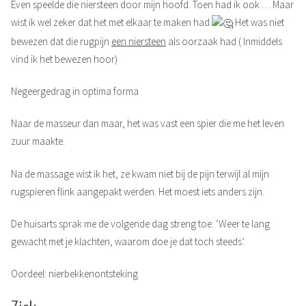
Even speelde die niersteen door mijn hoofd. Toen had ik ook … Maar
wist ik wel zeker dat het met elkaar te maken had
Het was niet
bewezen dat die rugpijn
een niersteen
als oorzaak had ( Inmiddels
vind ik het bewezen hoor)
Negeergedrag in optima forma
Naar de masseur dan maar, het was vast een spier die me het leven
zuur maakte.
Na de massage wist ik het, ze kwam niet bij de pijn terwijl al mijn
rugspieren flink aangepakt werden. Het moest iets anders zijn.
De huisarts sprak me de volgende dag streng toe. ‘Weer te lang
gewacht met je klachten, waarom doe je dat toch steeds’.
Oordeel: nierbekkenontsteking