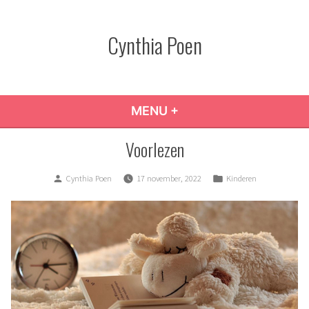
Skip
to
Cynthia Poen
content
MENU
+
EXPANDED
COLLAPSED
Voorlezen
Posted
Posted
Cynthia Poen
17 november, 2022
Kinderen
by
in