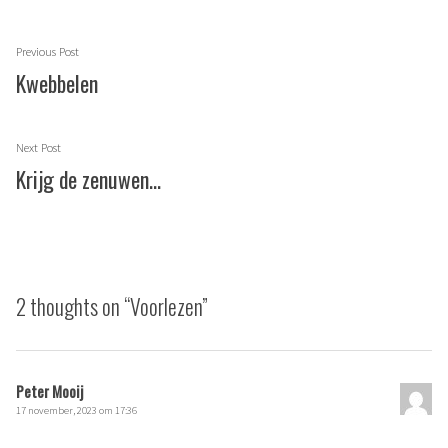
Berichtnavigatie
Previous
Previous Post
post:
Kwebbelen
Next
Next Post
post:
Krijg de zenuwen…
2 thoughts on “
Voorlezen
”
Peter Mooij
17 november, 2023 om 17:36