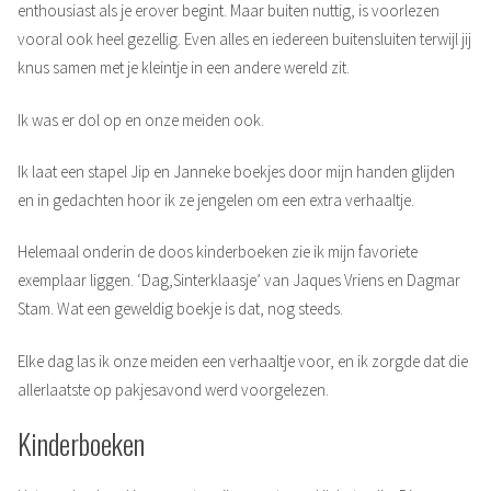
enthousiast als je erover begint. Maar buiten nuttig, is voorlezen
vooral ook heel gezellig. Even alles en iedereen buitensluiten terwijl jij
knus samen met je kleintje in een andere wereld zit.
Ik was er dol op en onze meiden ook.
Ik laat een stapel Jip en Janneke boekjes door mijn handen glijden
en in gedachten hoor ik ze jengelen om een extra verhaaltje.
Helemaal onderin de doos kinderboeken zie ik mijn favoriete
exemplaar liggen. ‘Dag,Sinterklaasje’ van Jaques Vriens en Dagmar
Stam. Wat een geweldig boekje is dat, nog steeds.
Elke dag las ik onze meiden een verhaaltje voor, en ik zorgde dat die
allerlaatste op pakjesavond werd voorgelezen.
Kinderboeken