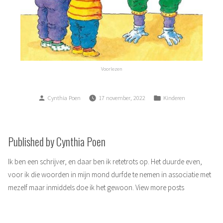
Voorlezen
Posted
Posted
Cynthia Poen
17 november, 2022
Kinderen
by
in
Published by Cynthia Poen
Ik ben een schrijver, en daar ben ik retetrots op. Het duurde even,
voor ik die woorden in mijn mond durfde te nemen in associatie met
mezelf maar inmiddels doe ik het gewoon.
View more posts