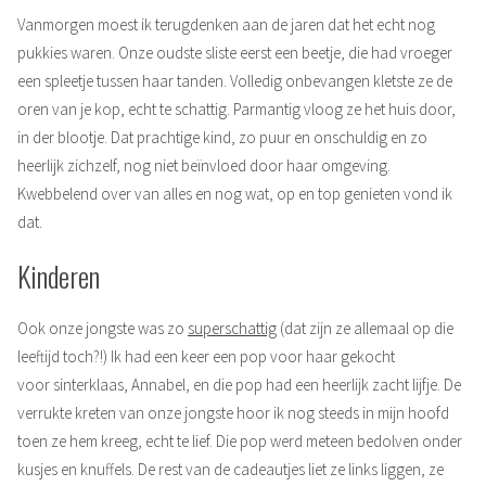
Vanmorgen moest ik terugdenken aan de jaren dat het echt nog
pukkies waren. Onze oudste sliste eerst een beetje, die had vroeger
een spleetje tussen haar tanden. Volledig onbevangen kletste ze de
oren van je kop, echt te schattig. Parmantig vloog ze het huis door,
in der blootje. Dat prachtige kind, zo puur en onschuldig en zo
heerlijk zichzelf, nog niet beïnvloed door haar omgeving.
Kwebbelend over van alles en nog wat, op en top genieten vond ik
dat.
Kinderen
Ook onze jongste was zo
superschattig
(dat zijn ze allemaal op die
leeftijd toch?!) Ik had een keer een pop voor haar gekocht
voor sinterklaas, Annabel, en die pop had een heerlijk zacht lijfje. De
verrukte kreten van onze jongste hoor ik nog steeds in mijn hoofd
toen ze hem kreeg, echt te lief. Die pop werd meteen bedolven onder
kusjes en knuffels. De rest van de cadeautjes liet ze links liggen, ze