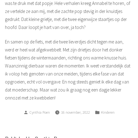
was te druk met dat popje. Hele verhalen kreeg Annabel te horen, of
ze vertelde ze aan mij, met die zachte pop stevig in der knuistjes
gedrukt. Dat kleine grietje, met die twee eigenwijze staartjes op der
hoofd. Daar loopt je hart van over, ja toch?
En samen op de fiets, met die twee lieverdjes dicht tegen me aan,
werd er heel wat afgekwebbelt. Met zijn drietjes door het donker
fietsen tijdens de wintermaanden, richting ons warme knusse huis.
Waanzinnig dierbaar waren die momenten. Ik weet verstandelijk dat
ik volop heb genoten van onze meiden, tijdens elke fase van dat
opgroeien, echt vol overgave. En nog steeds geniet ik elke dag van
dat moederschap. Maar wat zou ik graag nog een dagje lekker
onnozel met ze kwebbelen!
Posted
Posted
Cynthia Poen
16 november, 2022
Kinderen
by
in