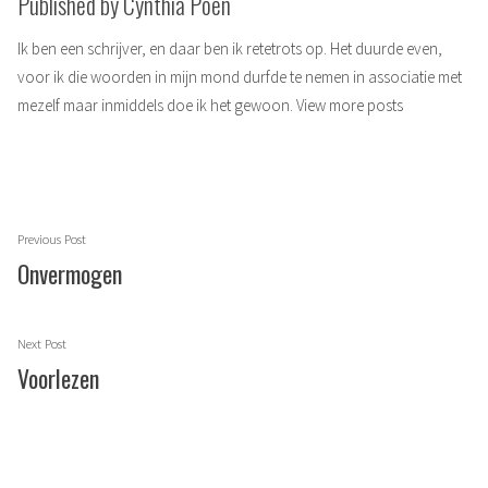
Published by Cynthia Poen
Ik ben een schrijver, en daar ben ik retetrots op. Het duurde even,
voor ik die woorden in mijn mond durfde te nemen in associatie met
mezelf maar inmiddels doe ik het gewoon.
View more posts
Berichtnavigatie
Previous
Previous Post
post:
Onvermogen
Next
Next Post
post:
Voorlezen