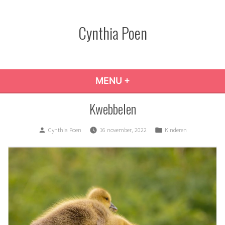
Skip
to
Cynthia Poen
content
MENU
+
EXPANDED
COLLAPSED
Kwebbelen
Posted
Posted
Cynthia Poen
16 november, 2022
Kinderen
by
in