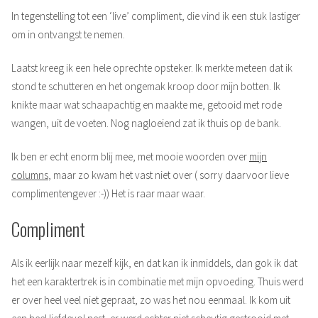
In tegenstelling tot een ‘live’ compliment, die vind ik een stuk lastiger
om in ontvangst te nemen.
Laatst kreeg ik een hele oprechte opsteker. Ik merkte meteen dat ik
stond te schutteren en het ongemak kroop door mijn botten. Ik
knikte maar wat schaapachtig en maakte me, getooid met rode
wangen, uit de voeten. Nog nagloeiend zat ik thuis op de bank.
Ik ben er echt enorm blij mee, met mooie woorden over
mijn
columns
, maar zo kwam het vast niet over ( sorry daarvoor lieve
complimentengever :-)) Het is raar maar waar.
Compliment
Als ik eerlijk naar mezelf kijk, en dat kan ik inmiddels, dan gok ik dat
het een karaktertrek is in combinatie met mijn opvoeding. Thuis werd
er over heel veel niet gepraat, zo was het nou eenmaal. Ik kom uit