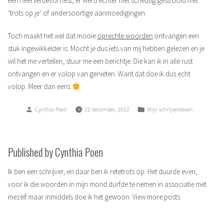
een heel liefdevol nest, er werd echter niet scheutig gestrooid met
’trots op je’ of andersoortige aanmoedigingen.
Toch maakt het wel dat mooie
oprechte woorden
ontvangen een
stuk ingewikkelder is. Mocht je dus iets van mij hebben gelezen en je
wil het me vertellen, stuur me een berichtje. Die kan ik in alle rust
ontvangen en er volop van genieten. Want dat doe ik dus echt
volop. Meer dan eens
Posted
Posted
Cynthia Poen
22 december, 2022
Mijn schrijversleven
by
in
Published by Cynthia Poen
Ik ben een schrijver, en daar ben ik retetrots op. Het duurde even,
voor ik die woorden in mijn mond durfde te nemen in associatie met
mezelf maar inmiddels doe ik het gewoon.
View more posts