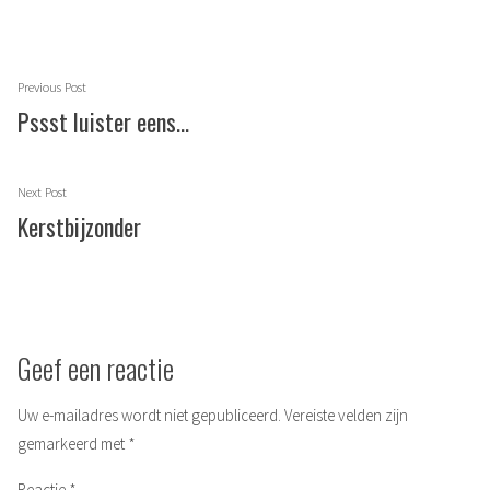
Berichtnavigatie
Previous
Previous Post
post:
Pssst luister eens…
Next
Next Post
post:
Kerstbijzonder
Geef een reactie
Uw e-mailadres wordt niet gepubliceerd.
Vereiste velden zijn
gemarkeerd met
*
Reactie
*