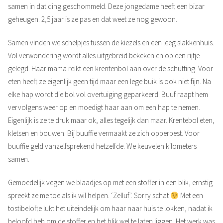
samen in dat ding geschommeld. Deze jongedame heeft een bizar
geheugen. 2,5 jaar is ze pas en dat weet ze nog gewoon.
Samen vinden we schelpjes tussen de kiezels en een leeg slakkenhuis.
Vol verwondering wordt alles uitgebreid bekeken en op een rijtje
gelegd. Haar mama reikt een krentenbol aan over de schutting. Voor
eten heeft ze eigenlijk geen tijd maar een lege buik is ook niet fijn. Na
elke hap wordt die bol vol overtuiging geparkeerd. Buuf raapt hem
vervolgens weer op en moedigt haar aan om een hap te nemen.
Eigenlijk is ze te druk maar ok, alles tegelijk dan maar. Krentebol eten,
kletsen en bouwen. Bij buuffie vermaakt ze zich opperbest. Voor
buuffie geld vanzelfsprekend hetzelfde. We keuvelen kilometers
samen.
Gemoedelijk vegen we blaadjes op met een stoffer in een blik, ernstig
spreekt ze me toe als ik wil helpen. ‘Zelluf’. Sorry schat
Met een
tostibelofte lukt het uiteindelijk om haar naar huis te lokken, nadat ik
beloofd heb om de stoffer en het blik wel te laten liggen. Het werk was