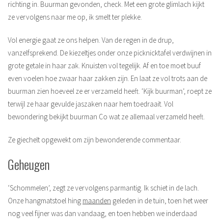
richting in. Buurman gevonden, check. Met een grote glimlach kijkt
ze vervolgens naar me op, ik smelt ter plekke.
Vol energie gaat ze ons helpen. Van de regen in de drup,
vanzelfsprekend. De kiezeltjes onder onze picknicktafel verdwijnen in
grote getale in haar zak. Knuisten vol tegelijk. Af en toe moet buuf
even voelen hoe zwaar haar zakken zijn. En laat ze vol trots aan de
buurman zien hoeveel ze er verzameld heeft. ‘Kijk buurman’, roept ze
terwijl ze haar gevulde jaszaken naar hem toedraait. Vol
bewondering bekijkt buurman Co wat ze allemaal verzameld heeft.
Ze giechelt opgewekt om zijn bewonderende commentaar.
Geheugen
‘Schommelen’, zegt ze vervolgens parmantig. Ik schiet in de lach.
Onze hangmatstoel hing
maanden
geleden in de tuin, toen het weer
nog veel fijner was dan vandaag, en toen hebben we inderdaad