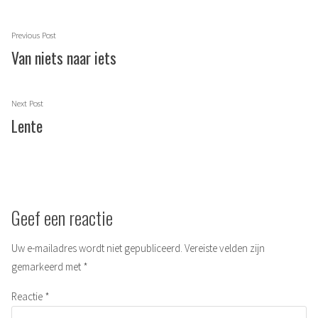
Berichtnavigatie
Previous
Previous Post
post:
Van niets naar iets
Next
Next Post
post:
Lente
Geef een reactie
Uw e-mailadres wordt niet gepubliceerd.
Vereiste velden zijn
gemarkeerd met
*
Reactie
*