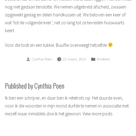
nog niet gedaan tenslotte. We nemen uitgebreid afscheid, zwaaien
opgewekt gedag en delen handkussen uit. We beloven een keer of
wat ’tot de volgende keer’, net zo lang tot ze tevreden huiswaarts
keert.
Voor die tosti en een tukkie. Buuffie overweegt hetzelfde
Posted
Posted
Cynthia Poen
22 maart, 2023
Kinderen
by
in
Published by Cynthia Poen
Ik ben een schrijver, en daar ben ik retetrots op. Het duurde even,
voor ik die woorden in mijn mond durfde te nemen in associatie met
mezelf maar inmiddels doe ik het gewoon.
View more posts