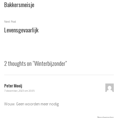
post:
Bakkersmeisje
Next
Next Post
post:
Levensgevaarlijk
2 thoughts on “
Winterbijzonder
”
Peter Mooij
7 december, 2023 om 20:35
Wouw. Geen woorden meer nodig
Beantwoorden