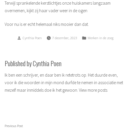
Terwijl sprankelende kerstlichtjes onze huiskamers langzaam
overnemen, kijkt zij haar vader weer in de ogen
Voor nu is er echt helemaal niks mooier dan dat.
Posted
Posted
Cynthia Poen
7 december, 2023
Werken in de zorg
by
in
Published by Cynthia Poen
Ik ben een schrijver, en daar ben ik retetrots op. Het duurde even,
voor ik die woorden in mijn mond durfde te nemen in associatie met
mezelf maar inmiddels doe ik het gewoon.
View more posts
Berichtnavigatie
Previous
Previous Post