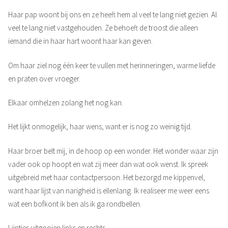
Haar pap woont bij ons en ze heeft hem al veel te lang niet gezien. Al
veel te lang niet vastgehouden. Ze behoeft de troost die alleen
iemand die in haar hart woont haar kan geven.
Om haar ziel nog één keer te vullen met herinneringen, warme liefde
en praten over vroeger.
Elkaar omhelzen zolang het nog kan.
Het lijkt onmogelijk, haar wens, want er is nog zo weinig tijd.
Haar broer belt mij, in de hoop op een wonder. Het wonder waar zijn
vader ook op hoopt en wat zij meer dan wat ook wenst. Ik spreek
uitgebreid met haar contactpersoon. Het bezorgd me kippenvel,
want haar lijst van narigheid is ellenlang. Ik realiseer me weer eens
wat een bofkont ik ben als ik ga rondbellen.
Lijntjes uitgooien links en rechts.