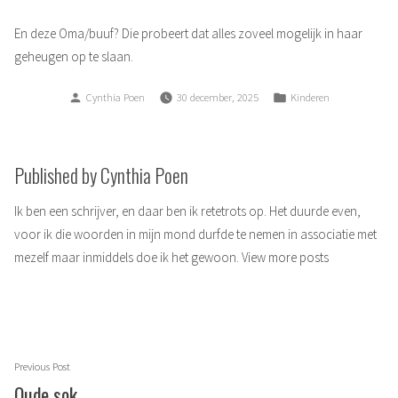
En deze Oma/buuf? Die probeert dat alles zoveel mogelijk in haar
geheugen op te slaan.
Posted
Posted
Cynthia Poen
30 december, 2025
Kinderen
by
in
Published by Cynthia Poen
Ik ben een schrijver, en daar ben ik retetrots op. Het duurde even,
voor ik die woorden in mijn mond durfde te nemen in associatie met
mezelf maar inmiddels doe ik het gewoon.
View more posts
Berichtnavigatie
Previous
Previous Post
post:
Oude sok