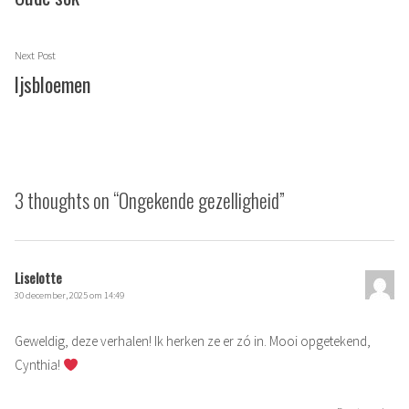
Next
Next Post
post:
Ijsbloemen
3 thoughts on “
Ongekende gezelligheid
”
Liselotte
30 december, 2025 om 14:49
Geweldig, deze verhalen! Ik herken ze er zó in. Mooi opgetekend,
Cynthia!