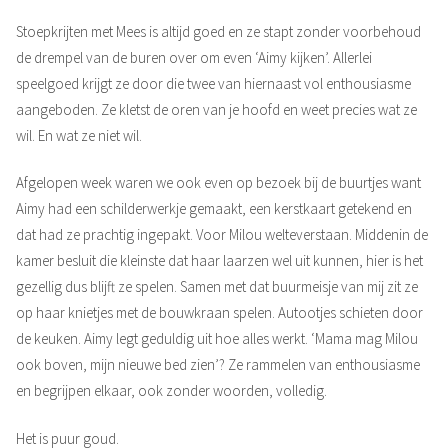
Stoepkrijten met Mees is altijd goed en ze stapt zonder voorbehoud
de drempel van de buren over om even ‘Aimy kijken’. Allerlei
speelgoed krijgt ze door die twee van hiernaast vol enthousiasme
aangeboden. Ze kletst de oren van je hoofd en weet precies wat ze
wil. En wat ze niet wil.
Afgelopen week waren we ook even op bezoek bij de buurtjes want
Aimy had een schilderwerkje gemaakt, een kerstkaart getekend en
dat had ze prachtig ingepakt. Voor Milou welteverstaan. Middenin de
kamer besluit die kleinste dat haar laarzen wel uit kunnen, hier is het
gezellig dus blijft ze spelen. Samen met dat buurmeisje van mij zit ze
op haar knietjes met de bouwkraan spelen. Autootjes schieten door
de keuken. Aimy legt geduldig uit hoe alles werkt. ‘Mama mag Milou
ook boven, mijn nieuwe bed zien’? Ze rammelen van enthousiasme
en begrijpen elkaar, ook zonder woorden, volledig.
Het is puur goud.