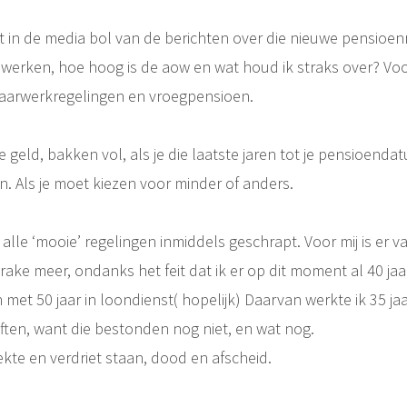
 in de media bol van de berichten over die nieuwe pensioe
werken, hoe hoog is de aow en wat houd ik straks over? Vo
waarwerkregelingen en vroegpensioen.
je geld, bakken vol, als je die laatste jaren tot je pensioend
. Als je moet kiezen voor minder of anders.
n alle ‘mooie’ regelingen inmiddels geschrapt. Voor mij is er 
ake meer, ondanks het feit dat ik er op dit moment al 40 ja
n met 50 jaar in loondienst( hopelijk) Daarvan werkte ik 35 jaa
liften, want die bestonden nog niet, en wat nog.
iekte en verdriet staan, dood en afscheid.