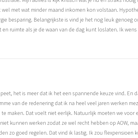
st wel met wat minder maand inkomen kon volstaan. Hypoth
gie besparing. Belangrijkste is vind je het nog leuk genoeg o
t en ruimte als je de waan van de dag kunt loslaten. Ik wens 
eet, het is meer dat ik het een spannende keuze vind. En daa
mme van de redenering dat ik na heel veel jaren werken meze
te maken. Dat voelt niet eerlijk. Natuurlijk moeten we voor 
 niet kunnen werken zodat ze wel recht hebben op AOW, m
en zo goed regelen. Dat vind ik lastig. Ik zou flexpensioen 