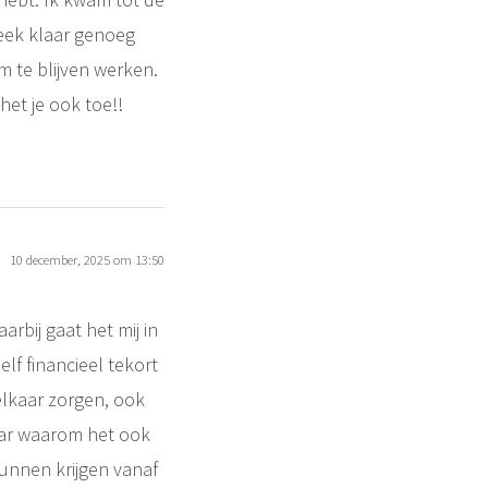
eek klaar genoeg
m te blijven werken.
het je ook toe!!
10 december, 2025 om 13:50
rbij gaat het mij in
lf financieel tekort
elkaar zorgen, ook
aar waarom het ook
kunnen krijgen vanaf