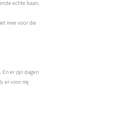
eerste echte baan.
iet mee voor die
 En er zijn dagen
s er voor mij