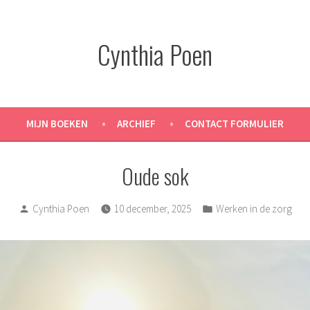
Cynthia Poen
MIJN BOEKEN
ARCHIEF
CONTACT FORMULIER
Oude sok
Posted
Posted
Cynthia Poen
10 december, 2025
Werken in de zorg
by
in