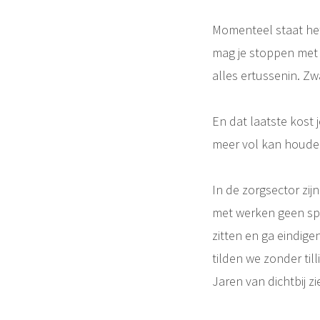
Momenteel staat het
mag je stoppen met 
alles ertussenin. Z
En dat laatste kost 
meer vol kan houden
In de zorgsector zij
met werken geen spr
zitten en ga eindige
tilden we zonder til
Jaren van dichtbij z