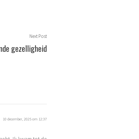
Next
Next Post
post:
de gezelligheid
10 december, 2025 om 12:37
g hebt. Ik kwam tot de