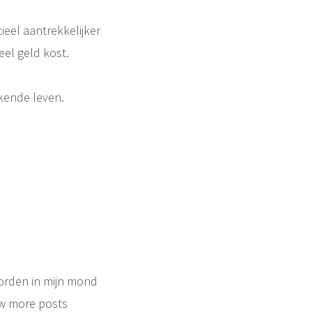
ieel aantrekkelijker
eel geld kost.
rkende leven.
oorden in mijn mond
w more posts