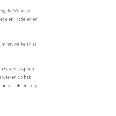
nregels. Wanneer
ordelen, nadelen en
atum het werken niet
van eerder stoppen
ar werken op heb
r in wisseldiensten,