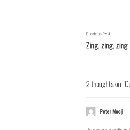
Berichtnavigat
Previous
Previous Post
post:
Zing, zing, zing
2 thoughts on “
O
Peter Mooij
Ik lees en begrijp je