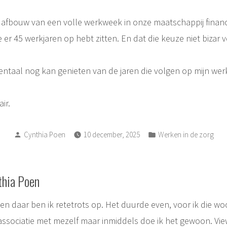
e afbouw van een volle werkweek in onze maatschappij financ
 er 45 werkjaren op hebt zitten. En dat die keuze niet bizar v
mentaal nog kan genieten van de jaren die volgen op mijn we
ir.
Posted
Posted
Cynthia Poen
10 december, 2025
Werken in de zorg
by
in
thia Poen
, en daar ben ik retetrots op. Het duurde even, voor ik die w
associatie met mezelf maar inmiddels doe ik het gewoon.
Vie