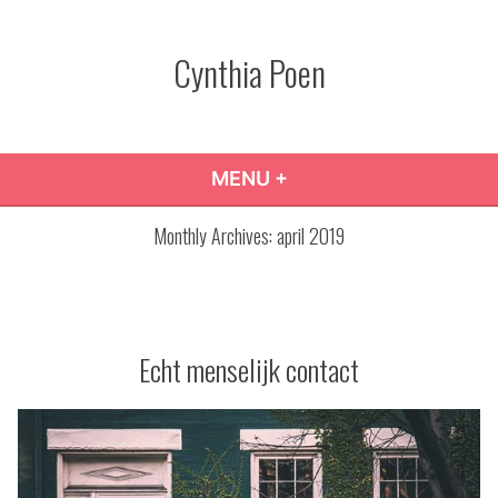
Skip
to
Cynthia Poen
content
MENU
+
EXPANDED
COLLAPSED
Monthly Archives:
april 2019
Echt menselijk contact