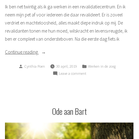
Ik ben net twintig als ik ga werken in een revalidatiecentrum. En ik
neem mijn pet af voor iedereen die daar revalideert. Er is zoveel
verdriet en machteloosheid, alles maakt diepe indruk op mij. De
revalidanten tonen me hun moed, wilskracht en levensvreugde, ik
ben er compleet van ondersteboven. Na die eerste dag fiets ik
“Diep
Continue reading
respect”
Posted
Posted
Cynthia Poen
30 april, 2019
Werken in de zorg
by
in
on
Leave a comment
Diep
respect
Ode aan Bart