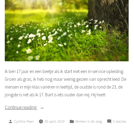
Ik ben 17 jaar en een beetje als ik start met een in-service opleiding.
Groen als gras, ik heb nog maar weinig gezien van oprecht leed. De
mensen in mijn klas variëren in leeftijd, de oudste is rond de 23, de
jongste is net als ik 17. Bart is iets ouder dan mij. Hij heeft
“Ode
Continue reading
aan
Posted
Posted
op
Cynthia Poen
30 april, 2019
Werken in de zorg
3 reacties
Bart”
by
in
Ode