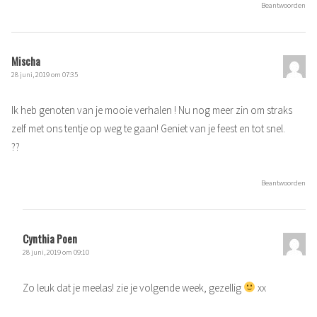
Beantwoorden
Mischa
28 juni, 2019 om 07:35
Ik heb genoten van je mooie verhalen ! Nu nog meer zin om straks
zelf met ons tentje op weg te gaan! Geniet van je feest en tot snel.
??
Beantwoorden
Cynthia Poen
28 juni, 2019 om 09:10
Zo leuk dat je meelas! zie je volgende week, gezellig
xx