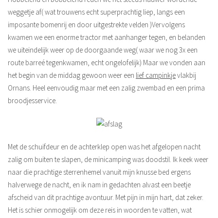
weggetje af( wat trouwens echt superprachtig liep, langs een
imposante bomenrij en door uitgestrekte velden )Vervolgens
kwamen we een enorme tractor met aanhanger tegen, en belanden
we uiteindelijk weer op de doorgaande weg( waar we nog 3x een
route barreé tegenkwamen, echt ongelofelijk) Maar we vonden aan
het begin van de middag gewoon weer een
lief campinkje
vlakbij
Ornans. Heel eenvoudig maar met een zalig zwembad en een prima
broodjesservice.
Met de schuifdeur en de achterklep open was het afgelopen nacht
zalig om buiten te slapen, de minicamping was doodstil. Ik keek weer
naar die prachtige sterrenhemel vanuit mijn knusse bed ergens
halverwege de nacht, en ik nam in gedachten alvast een beetje
afscheid van dit prachtige avontuur. Met pijn in mijn hart, dat zeker.
Het is schier onmogelijk om deze reis in woorden te vatten, wat