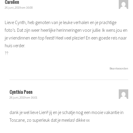
Carolien
26 juni, 2019 om 16:00
Lieve Cynth, heb genoten van je leuke verhalen en je prachtige
foto’s. Dat zijn weer heerlijke herinneringen voor jullie. Ik wens jou en
je vriendinnen een top feest! Heel veel plezier! En een goede reis naar
huis verder.
??
Beantwoorden
Cynthia Poen
26 juni, 2019 om 16:01
dank je wel lieve Lien!! jij en je schatje nog een mooie vakantie in
Toscane, zo superleuk dat je meelas! dikke xx