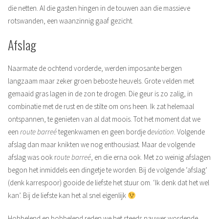
die netten. Al die gasten hingen in de touwen aan die massieve
rotswanden, een waanzinnig gaaf gezicht.
Afslag
Naarmate de ochtend vorderde, werden imposante bergen
langzaam maar zeker groen beboste heuvels. Grote velden met
gemaaid gras lagen in de zon te drogen. Die geur is zo zalig, in
combinatie met de rust en de stilte om ons heen. Ik zat helemaal
ontspannen, te genieten van al dat moois. Tot het moment dat we
een
route barreé
tegenkwamen en geen bordje d
eviation
. Volgende
afslag dan maar knikten we nog enthousiast. Maar de volgende
afslag was ook r
oute barreé
, en die erna ook. Met zo weinig afslagen
begon het inmiddels een dingetje te worden. Bij de volgende ‘afslag’
(denk karrespoor) gooide de liefste het stuur om. ‘Ik denk dat het wel
kan’. Bij de liefste kan het al snel eigenlijk
Hobbelend en bobbelend reden we het steeds nauwer wordende