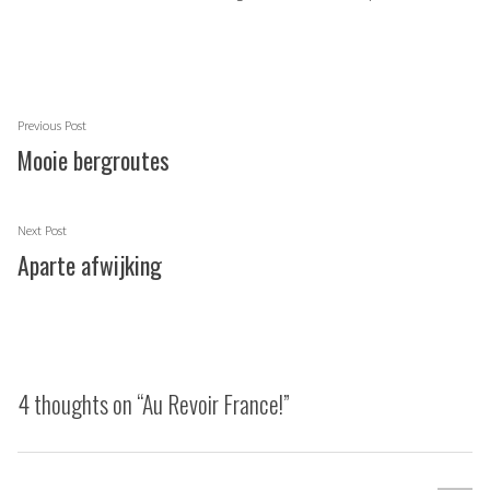
Berichtnavigatie
Previous
Previous Post
post:
Mooie bergroutes
Next
Next Post
post:
Aparte afwijking
4 thoughts on “
Au Revoir France!
”