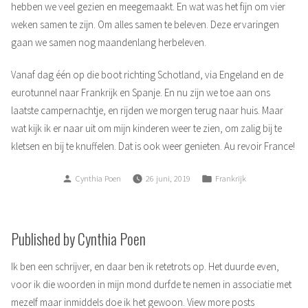
hebben we veel gezien en meegemaakt. En wat was het fijn om vier
weken samen te zijn. Om alles samen te beleven. Deze ervaringen
gaan we samen nog maandenlang herbeleven.
Vanaf dag één op die boot richting Schotland, via Engeland en de
eurotunnel naar Frankrijk en Spanje. En nu zijn we toe aan ons
laatste campernachtje, en rijden we morgen terug naar huis. Maar
wat kijk ik er naar uit om mijn kinderen weer te zien, om zalig bij te
kletsen en bij te knuffelen. Dat is ook weer genieten. Au revoir France!
Posted
Posted
Cynthia Poen
26 juni, 2019
Frankrijk
by
in
Published by Cynthia Poen
Ik ben een schrijver, en daar ben ik retetrots op. Het duurde even,
voor ik die woorden in mijn mond durfde te nemen in associatie met
mezelf maar inmiddels doe ik het gewoon.
View more posts