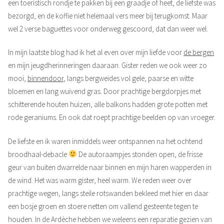
een toeristisch rondje te pakken bij een graadje of heet, de liefste was
bezorgd, en de koffie niet helemaal vers meer bij terugkomst. Maar
wel 2 verse baguettes voor onderweg gescoord, dat dan weer wel.
In mijn laatste blog had ik het al even over mijn liefde voor
de bergen
en mijn jeugdherinneringen daaraan. Gister reden we ook weer zo
mooi,
binnendoor
, langs bergweides vol gele, paarse en witte
bloemen en lang wuivend gras. Door prachtige bergdorpjes met
schitterende houten huizen, alle balkons hadden grote potten met
rode geraniums. En ook dat roept prachtige beelden op van vroeger.
De liefste en ik waren inmiddels weer ontspannen na het ochtend
broodhaal-debacle
De autoraampjes stonden open, de frisse
geur van buiten dwarrelde naar binnen en mijn haren wapperden in
de wind. Het was warm gister, heel warm. We reden weer over
prachtige wegen, langs steile rotswanden bekleed met hier en daar
een bosje groen en stoere netten om vallend gesteente tegen te
houden. In de Ardèche hebben we weleens een reparatie gezien van