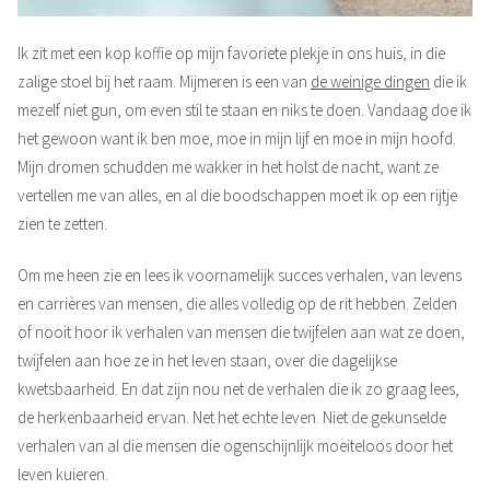
Ik zit met een kop koffie op mijn favoriete plekje in ons huis, in die
zalige stoel bij het raam. Mijmeren is een van
de weinige dingen
die ik
mezelf niet gun, om even stil te staan en niks te doen. Vandaag doe ik
het gewoon want ik ben moe, moe in mijn lijf en moe in mijn hoofd.
Mijn dromen schudden me wakker in het holst de nacht, want ze
vertellen me van alles, en al die boodschappen moet ik op een rijtje
zien te zetten.
Om me heen zie en lees ik voornamelijk succes verhalen, van levens
en carrières van mensen, die alles volledig op de rit hebben. Zelden
of nooit hoor ik verhalen van mensen die twijfelen aan wat ze doen,
twijfelen aan hoe ze in het leven staan, over die dagelijkse
kwetsbaarheid. En dat zijn nou net de verhalen die ik zo graag lees,
de herkenbaarheid ervan. Net het echte leven. Niet de gekunselde
verhalen van al die mensen die ogenschijnlijk moeiteloos door het
leven kuieren.