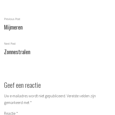
Berichtnavigatie
Previous
Previous Post
post:
Mijmeren
Next
Next Post
post:
Zonnestralen
Geef een reactie
Uw e-mailadres wordt niet gepubliceerd.
Vereiste velden zijn
gemarkeerd met
*
Reactie
*