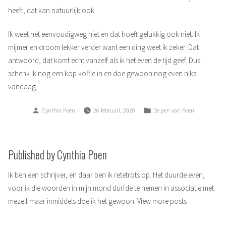
heeft, dat kan natuurlijk ook.
Ik weet het eenvoudigweg niet en dat hoeft gelukkig ook niet. Ik
mijmer en droom lekker verder want een ding weet ik zeker. Dat
antwoord, dat komt echt vanzelf als ik het even de tijd geef. Dus
schenk ik nog een kop koffie in en doe gewoon nog even niks
vandaag.
Posted
Posted
Cynthia Poen
26 februari, 2020
De pen van Poen
by
in
Published by Cynthia Poen
Ik ben een schrijver, en daar ben ik retetrots op. Het duurde even,
voor ik die woorden in mijn mond durfde te nemen in associatie met
mezelf maar inmiddels doe ik het gewoon.
View more posts