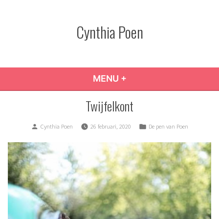
Skip
to
Cynthia Poen
content
MENU
+
EXPANDED
COLLAPSED
Twijfelkont
Posted
Posted
Cynthia Poen
26 februari, 2020
De pen van Poen
by
in