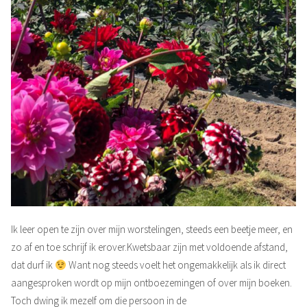
Ik leer open te zijn over mijn worstelingen, steeds een beetje meer, en
zo af en toe schrijf ik erover.Kwetsbaar zijn met voldoende afstand,
dat durf ik
Want nog steeds voelt het ongemakkelijk als ik direct
aangesproken wordt op mijn ontboezemingen of over mijn boeken.
Toch dwing ik mezelf om die persoon in de