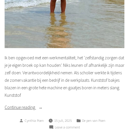
Ik ben opgevoed met een werkmentaliteit, het ‘zelfstandig zorgen dat
je je eigen broek op kan houden’. Niks leunen of afhankelijk zijn maar
zelf doen. Verantwoordelijkheid nemen. Als scholier werkte ik tijdens
de zomervakantie bij een bedrijf in de werkplaats. Kunststof bakjes
blazen in een grote hete machine en gaatjes boren in meters slang.
Kunststof
“Werkethiek”
Continue reading
Posted
Posted
Cynthia Poen
15 juli, 2025
De pen van Poen
by
in
on
Leave a comment