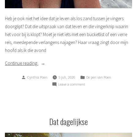
Heb je ook niet het idee dat je leven als los zand tussen je vingers
doorglipt? Dat die uitspraak van dat leven en die vingerknip waarin
het voor bij is klopt? Moet je niet iets met een bucketlist of een verre
reis, meeslepende verlangens najagen? Haar vraag zingt door mijn
hoofd als ik die avond
“Los
Continue reading
zand”
Posted
Posted
Cynthia Poen
5 juli, 2026
De pen van Poen
by
in
on
Leave a comment
Los
zand
Dat dagelijkse