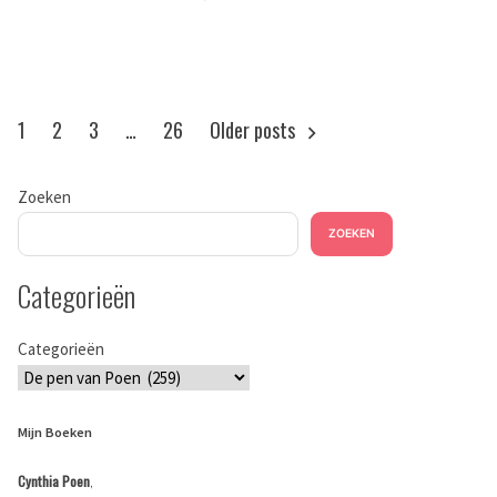
Werkethiek
Berichten
1
2
3
…
26
Older posts
paginering
Zoeken
ZOEKEN
Categorieën
Categorieën
Mijn Boeken
Cynthia Poen
,