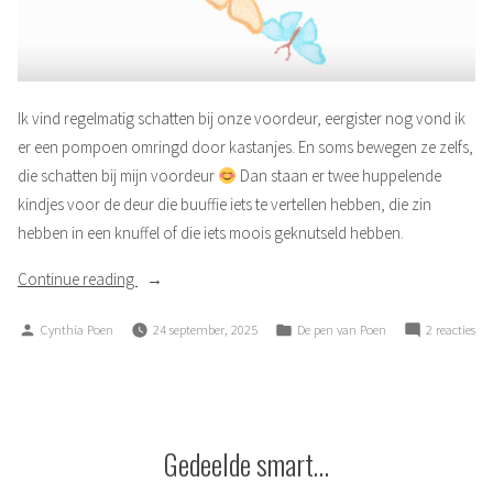
Ik vind regelmatig schatten bij onze voordeur, eergister nog vond ik
er een pompoen omringd door kastanjes. En soms bewegen ze zelfs,
die schatten bij mijn voordeur
Dan staan er twee huppelende
kindjes voor de deur die buuffie iets te vertellen hebben, die zin
hebben in een knuffel of die iets moois geknutseld hebben.
“Schatten”
Continue reading
Posted
Posted
op
Cynthia Poen
24 september, 2025
De pen van Poen
2 reacties
by
in
Sch
Gedeelde smart…