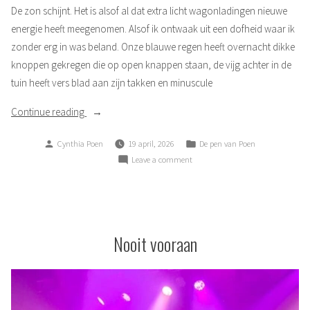
De zon schijnt. Het is alsof al dat extra licht wagonladingen nieuwe
energie heeft meegenomen. Alsof ik ontwaak uit een dofheid waar ik
zonder erg in was beland. Onze blauwe regen heeft overnacht dikke
knoppen gekregen die op open knappen staan, de vijg achter in de
tuin heeft vers blad aan zijn takken en minuscule
“April!”
Continue reading
Posted
Posted
Cynthia Poen
19 april, 2026
De pen van Poen
by
in
on
Leave a comment
April!
Nooit vooraan