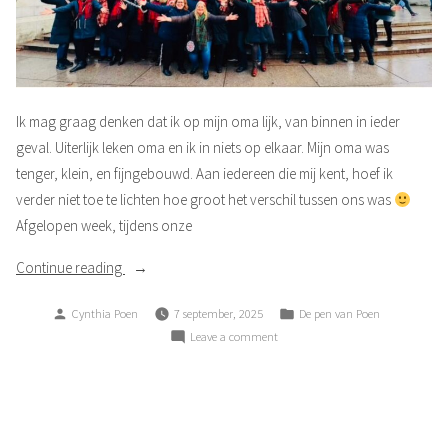
Ik mag graag denken dat ik op mijn oma lijk, van binnen in ieder
geval. Uiterlijk leken oma en ik in niets op elkaar. Mijn oma was
tenger, klein, en fijngebouwd. Aan iedereen die mij kent, hoef ik
verder niet toe te lichten hoe groot het verschil tussen ons was
Afgelopen week, tijdens onze
“Zangvogeltje”
Continue reading
Posted
Posted
Cynthia Poen
7 september, 2025
De pen van Poen
by
in
on
Leave a comment
Zangvogeltje