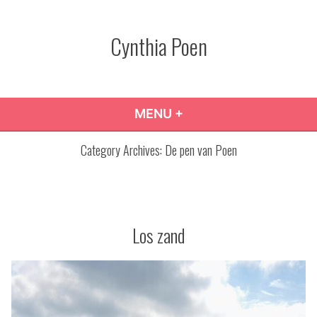
Skip
to
Cynthia Poen
content
MENU
+
EXPANDED
COLLAPSED
Category Archives:
De pen van Poen
Los zand