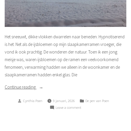
Het sneeuwt, dikke vlokken dwarrelen naar beneden. Hypnotiserend
is het. Net als de ijsbloemen op mijn slaapkamerramen vroeger, die
vond ik ook prachtig. De wonderen der natuur. Toen ik een jong
meisje was, waren ijsbloemen op de ramen een veelvoorkomend
fenomeen, verwarming hadden we alleen in de woonkamer en de
slaapkamerramen hadden enkel glas. Die
“Ijsbloemen”
Continue reading
Posted
Posted
Cynthia Poen
9 januari, 2026
De pen van Poen
by
in
on
Leave a comment
Ijsbloemen