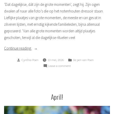
‘Dat dagelijkse, dát zijn de grote momenten’, zegt hij. Zijn ogen
dwalen af naar alle foto’s die op het notenhouten dressoir staan.
Lieflijke plaatjes van grote momenten, de meeste ervan gevat in
zilveren lijsten, met ernstig kijkende familieleden, bijna allemaal
geposeerd. ‘Van alle grote momenten worden altijd plaatjes
geschoten, terwijl al die dagelijkse rituelen veel
“Dat
Continue reading
dagelijkse”
Posted
Posted
Cynthia Poen
13 mei, 2026
De pen van Poen
by
in
on
Leave a comment
Dat
dagelijkse
April!