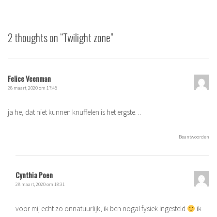
2 thoughts on “
Twilight zone
”
Felice Veenman
28 maart, 2020 om 17:48
ja he, dat niet kunnen knuffelen is het ergste…
Beantwoorden
Cynthia Poen
28 maart, 2020 om 18:31
voor mij echt zo onnatuurlijk, ik ben nogal fysiek ingesteld
ik