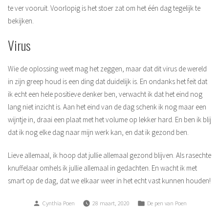
te ver vooruit. Voorlopig is het stoer zat om het één dag tegelijk te
bekijken.
Virus
Wie de oplossing weet mag het zeggen, maar dat dit virus de wereld
in zijn greep houd is een ding dat duidelijk is. En ondanks het feit dat
ik echt een hele positieve denker ben, verwacht ik dat het eind nog
lang niet inzicht is. Aan het eind van de dag schenk ik nog maar een
wijntje in, draai een plaat met het volume op lekker hard. En ben ik blij
dat ik nog elke dag naar mijn werk kan, en dat ik gezond ben.
Lieve allemaal, ik hoop dat jullie allemaal gezond blijven. Als rasechte
knuffelaar omhels ik jullie allemaal in gedachten. En wacht ik met
smart op de dag, dat we elkaar weer in het echt vast kunnen houden!
Posted
Posted
Cynthia Poen
28 maart, 2020
De pen van Poen
by
in