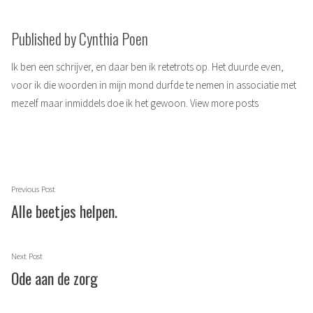
Published by Cynthia Poen
Ik ben een schrijver, en daar ben ik retetrots op. Het duurde even,
voor ik die woorden in mijn mond durfde te nemen in associatie met
mezelf maar inmiddels doe ik het gewoon.
View more posts
Berichtnavigatie
Previous
Previous Post
post:
Alle beetjes helpen.
Next
Next Post
post:
Ode aan de zorg