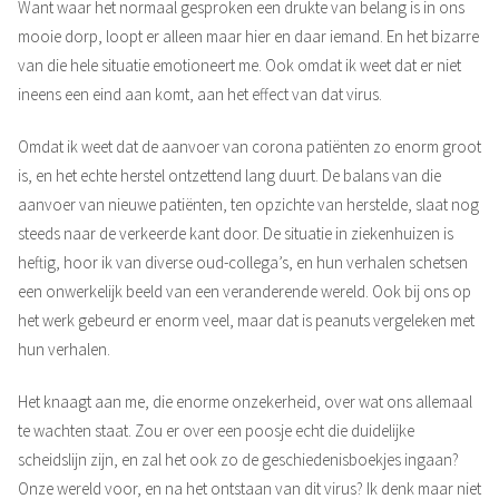
Want waar het normaal gesproken een drukte van belang is in ons
mooie dorp, loopt er alleen maar hier en daar iemand. En het bizarre
van die hele situatie emotioneert me. Ook omdat ik weet dat er niet
ineens een eind aan komt, aan het effect van dat virus.
Omdat ik weet dat de aanvoer van corona patiënten zo enorm groot
is, en het echte herstel ontzettend lang duurt. De balans van die
aanvoer van nieuwe patiënten, ten opzichte van herstelde, slaat nog
steeds naar de verkeerde kant door. De situatie in ziekenhuizen is
heftig, hoor ik van diverse oud-collega’s, en hun verhalen schetsen
een onwerkelijk beeld van een veranderende wereld. Ook bij ons op
het werk gebeurd er enorm veel, maar dat is peanuts vergeleken met
hun verhalen.
Het knaagt aan me, die enorme onzekerheid, over wat ons allemaal
te wachten staat. Zou er over een poosje echt die duidelijke
scheidslijn zijn, en zal het ook zo de geschiedenisboekjes ingaan?
Onze wereld voor, en na het ontstaan van dit virus? Ik denk maar niet