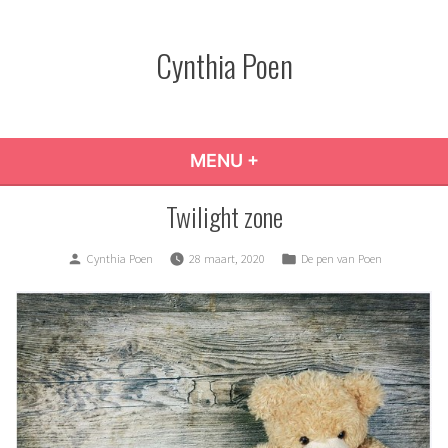
Skip
to
Cynthia Poen
content
MENU
+
EXPANDED
COLLAPSED
Twilight zone
Posted
Posted
Cynthia Poen
28 maart, 2020
De pen van Poen
by
in