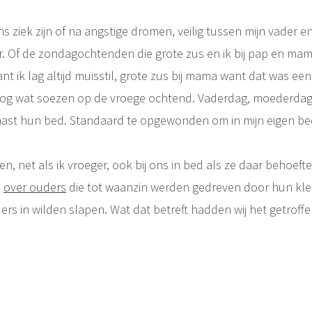
ens ziek zijn of na angstige dromen, veilig tussen mijn vader 
r. Of de zondagochtenden die grote zus en ik bij pap en mam
ant ik lag altijd muisstil, grote zus bij mama want dat was ee
og wat soezen op de vroege ochtend. Vaderdag, moederdag, al
aast hun bed. Standaard te opgewonden om in mijn eigen bed 
 net als ik vroeger, ook bij ons in bed als ze daar behoefte
,
over ouders
die tot waanzin werden gedreven door hun klei
rs in wilden slapen. Wat dat betreft hadden wij het getroffen