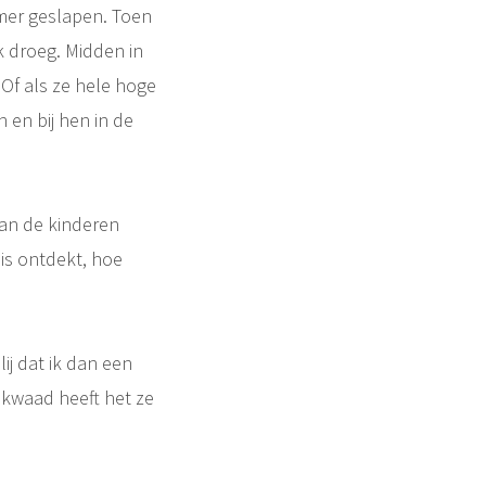
amer geslapen. Toen
k droeg. Midden in
 Of als ze hele hoge
 en bij hen in de
van de kinderen
is ontdekt, hoe
ij dat ik dan een
 kwaad heeft het ze