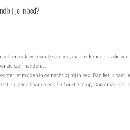
nd bij je in bed?
”
 mochten ook wel eventjes in bed, maar ik kende ook die ver
oor zichzelf hadden…
chterlief midden in de nacht bij mij in bed. Dan liet ik haar l
aast en legde haar na een half uurtje terug. Dan draaide ze 