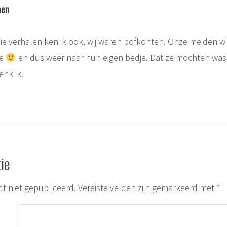
oen
 die verhalen ken ik ook, wij waren bofkonten. Onze meiden wi
te
en dus weer naar hun eigen bedje. Dat ze mochten was
enk ik.
ie
t niet gepubliceerd.
Vereiste velden zijn gemarkeerd met
*