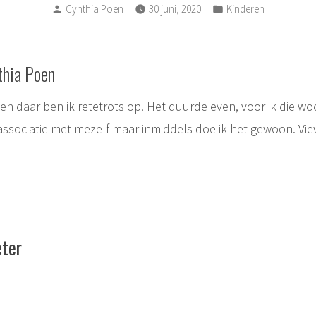
Posted
Posted
Cynthia Poen
30 juni, 2020
Kinderen
by
in
thia Poen
, en daar ben ik retetrots op. Het duurde even, voor ik die w
associatie met mezelf maar inmiddels doe ik het gewoon.
Vie
ie
eter