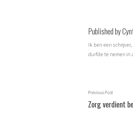
Published by Cyn
Ik ben een schrijver
durfde te nemen in 
Berichtnavigat
Previous
Previous Post
post:
Zorg verdient b