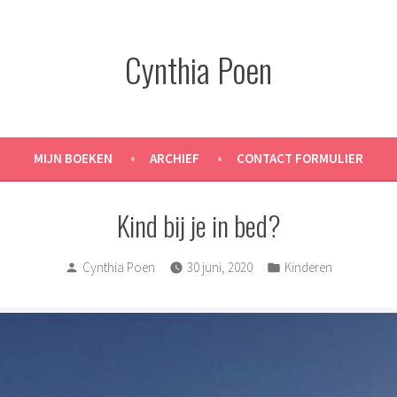
Cynthia Poen
MIJN BOEKEN
ARCHIEF
CONTACT FORMULIER
Kind bij je in bed?
Posted
Posted
Cynthia Poen
30 juni, 2020
Kinderen
by
in