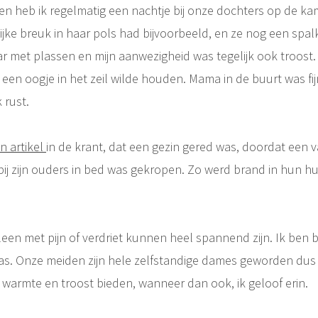
en heb ik regelmatig een nachtje bij onze dochters op de k
ijke breuk in haar pols had bijvoorbeeld, en ze nog een spal
ar met plassen en mijn aanwezigheid was tegelijk ook troost.
een oogje in het zeil wilde houden. Mama in de buurt was fijn
 rust.
n artikel
in de krant, dat een gezin gered was, doordat een 
bij zijn ouders in bed was gekropen. Zo werd brand in hun hu
en met pijn of verdriet kunnen heel spannend zijn. Ik ben bl
as. Onze meiden zijn hele zelfstandige dames geworden dus
 warmte en troost bieden, wanneer dan ook, ik geloof erin.