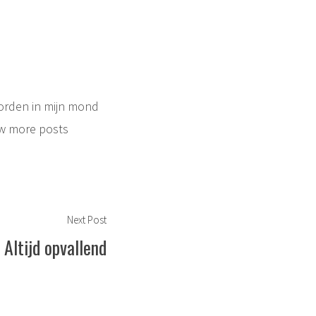
oorden in mijn mond
w more posts
Next
Next Post
post:
Altijd opvallend