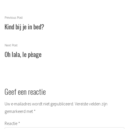
Berichtnavigatie
Previous
Previous Post
post:
Kind bij je in bed?
Next
Next Post
post:
Oh lala, le pèage
Geef een reactie
Uw e-mailadres wordt niet gepubliceerd.
Vereiste velden zijn
gemarkeerd met
*
Reactie
*