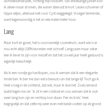
lachwekkende plek, richting mijn boezem. Van enkellange jurken kon
ik alleen maar dromen, die waren steevast te kort. Leuke schoenen of
hippe setjes, allemaal niet voor Cynt weggelegd. Vroeger tenminste,
want tegenwoordig is het al vele malen beter hoor.
Lang
Maar kort en goed, het is voornamelijk cosmetisch, want wie is er
nou echt altijd 100% tevreden met zichzelf. Langzaam maar zeker
leer ik liever te zijn voor mezelf en dat het zoveel jaar heeft geduurd is
eigenlijk belachelijk.
Als ik een rondje ga hardlopen, zou ik wensen dat ik een elegante
hinde ben. Ik ben me dan extra bewust van dat lange lijf. Toch ga ik.
Heel vroeg in de ochtend, dat wel, maar ik doe het. Zoals iemand
laatst tegen me zei: ‘ik zit in een rolstoel en zou wensen dat ik ook
weer lang kon zijn en rechtop kon staan. Fier en trots’. Heel
begrijpelijk en dat zette mij weer even met beide voeten op de grond