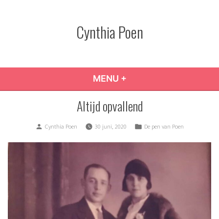
Skip
to
Cynthia Poen
content
MENU
+
EXPANDED
COLLAPSED
Altijd opvallend
Posted
Posted
Cynthia Poen
30 juni, 2020
De pen van Poen
by
in