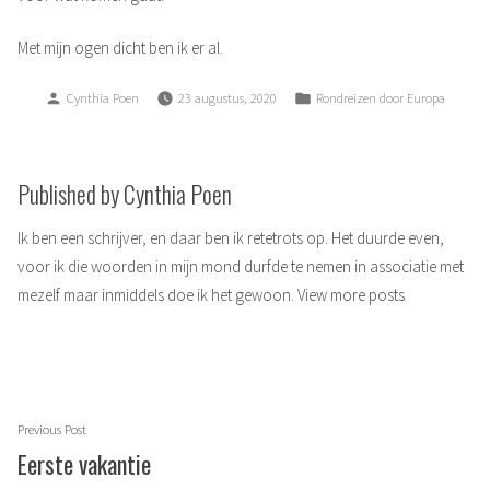
Met mijn ogen dicht ben ik er al.
Posted
Posted
Cynthia Poen
23 augustus, 2020
Rondreizen door Europa
by
in
Published by Cynthia Poen
Ik ben een schrijver, en daar ben ik retetrots op. Het duurde even,
voor ik die woorden in mijn mond durfde te nemen in associatie met
mezelf maar inmiddels doe ik het gewoon.
View more posts
Berichtnavigatie
Previous
Previous Post
post:
Eerste vakantie