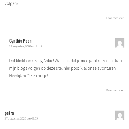
volgen?
Beantwoorden
Cynthia Poen
23 augustus, 2020 om 21:12
Dat klinkt ook zalig Ankie! Wat leuk dat je mee gaat reizen! Je kan
mijn blogs volgen op deze site, hier post ik al onze avonturen.
Heerlijk he?! Een busje!
Beantwoorden
petra
27 augustus, 2020 om 07:05