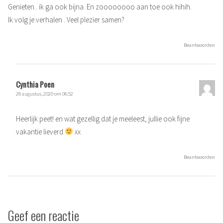
Genieten.. ik ga ook bijna. En zoooooooo aan toe ook hihih.
Ik volg je verhalen . Veel plezier samen?
Beantwoorden
Cynthia Poen
28 augustus, 2020 om 06:52
Heerlijk peet! en wat gezellig dat je meeleest, jullie ook fijne
vakantie lieverd
xx
Beantwoorden
Geef een reactie