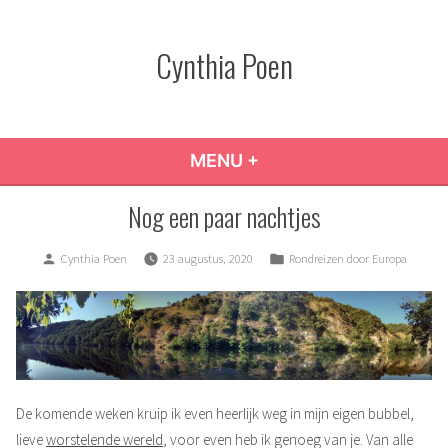
Skip
to
Cynthia Poen
content
MENU
+
EXPANDED
COLLAPSED
Nog een paar nachtjes
Posted
Posted
Cynthia Poen
23 augustus, 2020
Rondreizen door Europa
by
in
De komende weken kruip ik even heerlijk weg in mijn eigen bubbel,
lieve
worstelende wereld
, voor even heb ik genoeg van je. Van alle