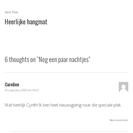
Next
Next Post
post:
Heerlijke hangmat
6 thoughts on “
Nog een paar nachtjes
”
Carolien
23 augustus, 2020 om 20:12
Wat heerlijk Cynth! Ik ben heel nieuwsgierig naar die speciale plek.
Beantwoorden