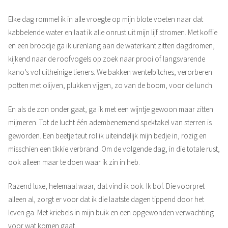
Elke dag rommel ik in alle vroegte op mijn blote voeten naar dat
kabbelende water en laat ik alle onrust uit mijn lijf stromen. Met koffie
en een broodje ga ik urenlang aan de waterkant zitten dagdromen,
kijkend naar de roofvogels op zoek naar prooi of langsvarende
kano’s vol uitheinige tieners. We bakken wentelbitches, verorberen
potten met olijven, plukken vijgen, zo van de boom, voor de lunch.
En als de zon onder gaat, ga ik met een wijntje gewoon maar zitten
mijmeren. Tot de lucht één adembenemend spektakel van sterren is
geworden. Een beetje teut rol ik uiteindelijk mijn bedje in, rozig en
misschien een tikkie verbrand. Om de volgende dag, in die totale rust,
ook alleen maar te doen waar ik zin in heb.
Razend luxe, helemaal waar, dat vind ik ook. Ik bof. Die voorpret
alleen al, zorgt er voor dat ik die laatste dagen tippend door het
leven ga. Met kriebels in mijn buik en een opgewonden verwachting
voor wat komen gaat.