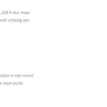
blijf ik dus maar
week volledig aan
oorden in mijn mond
w more posts