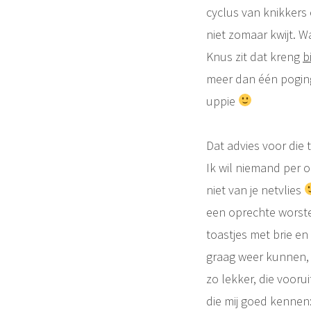
cyclus van knikkers e
niet zomaar kwijt. W
Knus zit dat kreng
b
meer dan één poging
uppie
Dat advies voor die 
Ik wil niemand per 
niet van je netvlies
een oprechte worsteli
toastjes met brie en 
graag weer kunnen, 
zo lekker, die vooru
die mij goed kennen: 