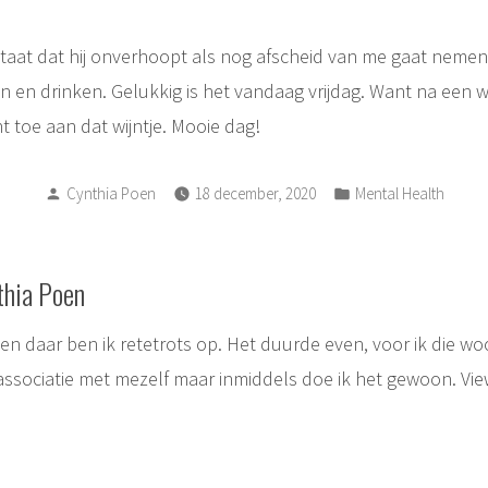
aat dat hij onverhoopt als nog afscheid van me gaat nemen, 
 en drinken. Gelukkig is het vandaag vrijdag. Want na een 
ht toe aan dat wijntje. Mooie dag!
Posted
Posted
Cynthia Poen
18 december, 2020
Mental Health
by
in
thia Poen
, en daar ben ik retetrots op. Het duurde even, voor ik die w
associatie met mezelf maar inmiddels doe ik het gewoon.
Vie