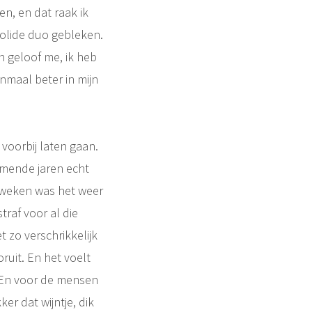
ken, en dat raak ik
solide duo gebleken.
En geloof me, ik heb
nmaal beter in mijn
 voorbij laten gaan.
omende jaren echt
 weken was het weer
traf voor al die
t zo verschrikkelijk
uit. En het voelt
t. En voor de mensen
ker dat wijntje, dik