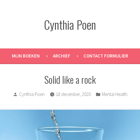
Cynthia Poen
MIJN BOEKEN
ARCHIEF
CONTACT FORMULIER
Solid like a rock
Posted
Posted
Cynthia Poen
18 december, 2020
Mental Health
by
in