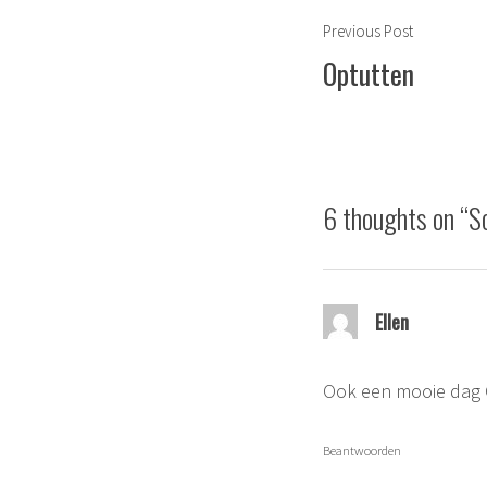
Berichtnavigat
Previous
Previous Post
post:
Optutten
6 thoughts on “
So
Ellen
Ook een mooie dag 
Beantwoorden