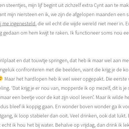
n steentjes, mijn lijf begint uit zichzelf extra Cynt aan te ma
ant mijn niersteen en ik, we zijn de afgelopen maanden een 
ij me ingenesteld
, die wil echt die wijde wereld niet meer in. 
 gedaan om hem kwijt te raken. Ik functioneer soms nou ee
trilplaat en dat touwtje springen, dat heb ik maar wel aan me
ongeluk confronteren met die beelden, want die krijg je de k
Maar het hardlopen heb ik wel weer opgepakt. Die eerste
ng. ‘Dat krijg je er nou van, mopperde ik op mezelf, dit is je s
maar een beetje voor de kat zijn viool leven’. Maar ik wilde he
dus bleef ik koppig gaan. En wonder boven wonder ga ik voor
itgang, ik loop stabieler dan ooit. Veel drinken, ook dat luk
echt ik hou het bij water. Behalve op vrijdag, dan drink ik lek