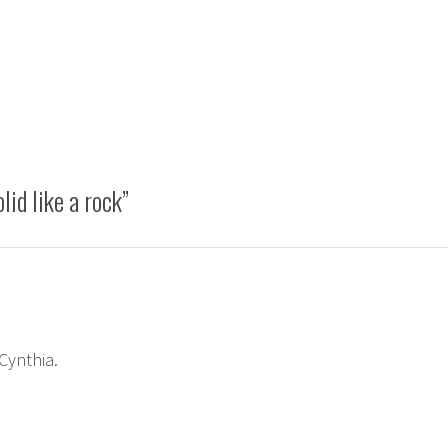
ie
lid like a rock
”
Cynthia.