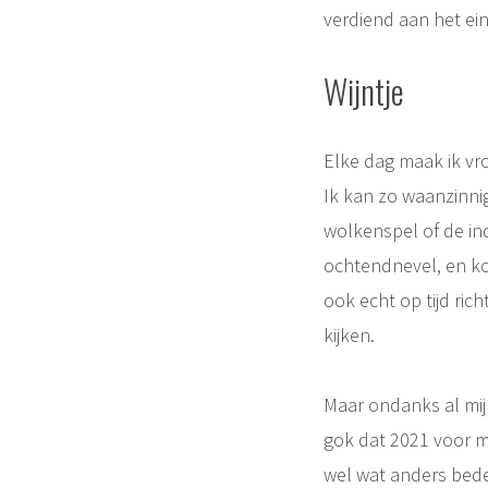
verdiend aan het ei
Wijntje
Elke dag maak ik vro
Ik kan zo waanzinni
wolkenspel of de i
ochtendnevel, en ko
ook echt op tijd ric
kijken.
Maar ondanks al mijn
gok dat 2021 voor mi
wel wat anders bed