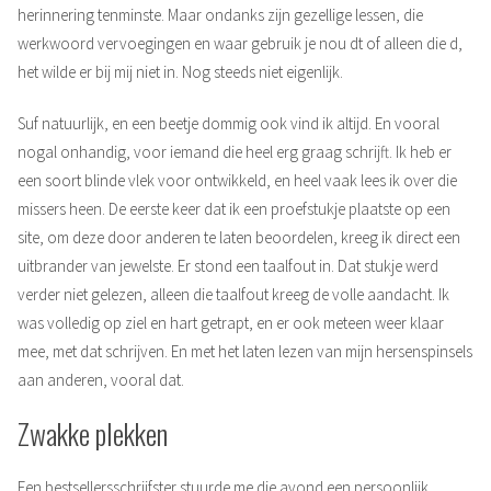
herinnering tenminste. Maar ondanks zijn gezellige lessen, die
werkwoord vervoegingen en waar gebruik je nou dt of alleen die d,
het wilde er bij mij niet in. Nog steeds niet eigenlijk.
Suf natuurlijk, en een beetje dommig ook vind ik altijd. En vooral
nogal onhandig, voor iemand die heel erg graag schrijft. Ik heb er
een soort blinde vlek voor ontwikkeld, en heel vaak lees ik over die
missers heen. De eerste keer dat ik een proefstukje plaatste op een
site, om deze door anderen te laten beoordelen, kreeg ik direct een
uitbrander van jewelste. Er stond een taalfout in. Dat stukje werd
verder niet gelezen, alleen die taalfout kreeg de volle aandacht. Ik
was volledig op ziel en hart getrapt, en er ook meteen weer klaar
mee, met dat schrijven. En met het laten lezen van mijn hersenspinsels
aan anderen, vooral dat.
Zwakke plekken
Een bestsellersschrijfster stuurde me die avond een persoonlijk