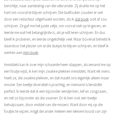
berichtje, naar aanleiding van die uitbrander. Zij drukte me op het
hart om vooral te blijven schrijven. Die taalfouten zouden er wel
door een redacteur uitgehaald worden, als ik
dat boek
ooit af zou
schrijven. Ze gaf me het juiste zetje, om vooral niet op te geven, en
leerde me wat het belangrijkste is, als je wilt leren schrijven. En dus
bleef ik proberen, en leerde ongelofelijk veel. Maar bovenal behield ik
daardoor het plezier om al die stukjes te blijven schrijven, en bleef ik
werken aan
mijn boek
.
Inmiddels kan ik over mijn schaamte heen stappen, als iemand me op
een foutje wijst, ik ken mijn zwakke plekken inmiddels. Want elk mens
heeft ze, die zwakke plekken, en dat maakt ons eigenlijk alleen maar
mooier. Een beetje diversiteit is prachtig, en niemand is tenslotte
perfect. Ik leerde dat ik een bijzonder eendje ben, lief en zorgzaam,
en net zo bijzonder als die zwanen. En ik ben ook een beetje
behulpzaam, door middel van die missers. Want door mij op die
foutjes te wijzen, krijgt die ander meteen een lekkere boost van zijn