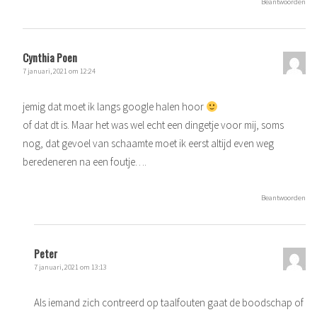
Beantwoorden
Cynthia Poen
7 januari, 2021 om 12:24
jemig dat moet ik langs google halen hoor
of dat dt is. Maar het was wel echt een dingetje voor mij, soms
nog, dat gevoel van schaamte moet ik eerst altijd even weg
beredeneren na een foutje….
Beantwoorden
Peter
7 januari, 2021 om 13:13
Als iemand zich contreerd op taalfouten gaat de boodschap of