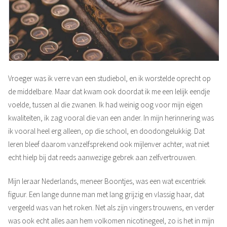
Vroeger was ik verre van een studiebol, en ik worstelde oprecht op
de middelbare. Maar dat kwam ook doordat ik me een lelijk eendje
voelde, tussen al die zwanen. Ik had weinig oog voor mijn eigen
kwaliteiten, ik zag vooral die van een ander. In mijn herinnering was
ik vooral heel erg alleen, op die school, en doodongelukkig. Dat
leren bleef daarom vanzelfsprekend ook mijlenver achter, wat niet
echt hielp bij dat reeds aanwezige gebrek aan zelfvertrouwen.
Mijn leraar Nederlands, meneer Boontjes, was een wat excentriek
figuur. Een lange dunne man met lang grijzig en vlassig haar, dat
vergeeld was van het roken. Net als zijn vingers trouwens, en verder
was ook echt alles aan hem volkomen nicotinegeel, zo is het in mijn