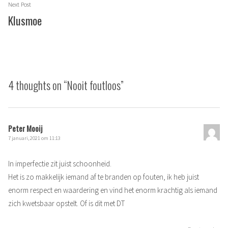
Next
Next Post
post:
Klusmoe
4 thoughts on “
Nooit foutloos
”
Peter Mooij
7 januari, 2021 om 11:13
In imperfectie zit juist schoonheid.
Het is zo makkelijk iemand af te branden op fouten, ik heb juist
enorm respect en waardering en vind het enorm krachtig als iemand
zich kwetsbaar opstelt. Of is dit met DT