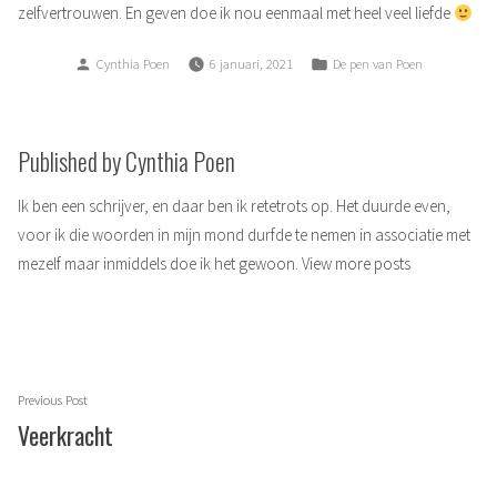
zelfvertrouwen. En geven doe ik nou eenmaal met heel veel liefde
Posted
Posted
Cynthia Poen
6 januari, 2021
De pen van Poen
by
in
Published by Cynthia Poen
Ik ben een schrijver, en daar ben ik retetrots op. Het duurde even,
voor ik die woorden in mijn mond durfde te nemen in associatie met
mezelf maar inmiddels doe ik het gewoon.
View more posts
Berichtnavigatie
Previous
Previous Post
post:
Veerkracht