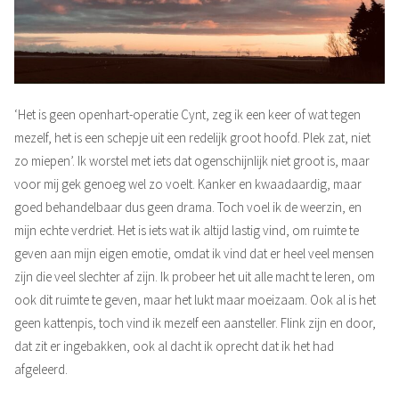
‘Het is geen openhart-operatie Cynt, zeg ik een keer of wat tegen
mezelf, het is een schepje uit een redelijk groot hoofd. Plek zat, niet
zo miepen’. Ik worstel met iets dat ogenschijnlijk niet groot is, maar
voor mij gek genoeg wel zo voelt. Kanker en kwaadaardig, maar
goed behandelbaar dus geen drama. Toch voel ik de weerzin, en
mijn echte verdriet. Het is iets wat ik altijd lastig vind, om ruimte te
geven aan mijn eigen emotie, omdat ik vind dat er heel veel mensen
zijn die veel slechter af zijn. Ik probeer het uit alle macht te leren, om
ook dit ruimte te geven, maar het lukt maar moeizaam. Ook al is het
geen kattenpis, toch vind ik mezelf een aansteller. Flink zijn en door,
dat zit er ingebakken, ook al dacht ik oprecht dat ik het had
afgeleerd.