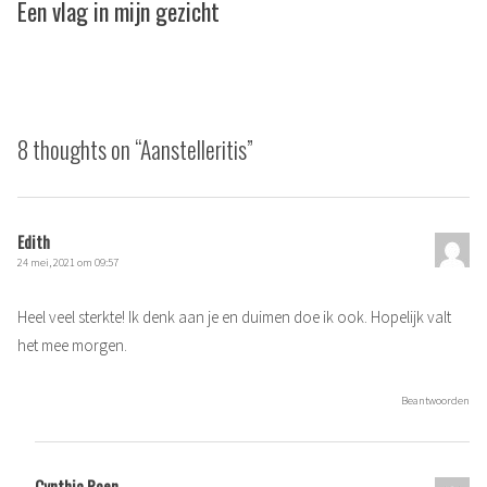
post:
Een vlag in mijn gezicht
8 thoughts on “
Aanstelleritis
”
Edith
24 mei, 2021 om 09:57
Heel veel sterkte! Ik denk aan je en duimen doe ik ook. Hopelijk valt
het mee morgen.
Beantwoorden
Cynthia Poen