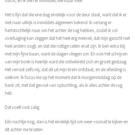
nacht, en ik ben er inmiddels wel klaar mee.
Het is fijn dat die ene dag eindelijk voor de deur staat, want dat ik er
niet naar uitkijk is inmiddels algemeen bekend. Ik verlang er
hartstochtelijk naar om het achter de rug hebben, zodat ik vol
overtuiging kan zeggen dat het heel erg meeviel, dat mijn gezicht niet
heel anders oogt, en dat die rottige cellen eruit zijn. Ik ben extra blij
met mijn fijne baan, want de dagen vliegen om. En ook het schrijven
van mijn boek is heerlijk want die ontwikkeld zich en groeit gestaag.
Het verrast zelfs mij, dat dit uit mijn brein ontstaat, en de afleiding is
welkom. Ik focus me op het moment dat ik morgenmiddag op de
bank zit, met dat gevoel van opluchting, als ik alles achter de rug
heb.
Dat voelt vast zalig.
Eén nachtje nog, dan is het eindelijk tijd om weer vooruit te kijken en
dit achter me te laten.