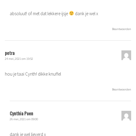
absoluut! of met dat lekkere ijsje
dank je wel x
Beantwoorden
petra
24 mei, 2021 om 19:52
hou je taai Cynth! dikke knuffel
Beantwoorden
Cynthia Poen
26 mei, 2021 om 09:00
dank je wel lieverd x