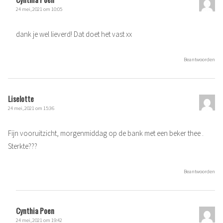
24 mei, 2021 om 10:05
dank je wel lieverd! Dat doet het vast xx
Beantwoorden
Liselotte
24 mei, 2021 om 15:36
Fijn vooruitzicht, morgenmiddag op de bank met een beker thee .
Sterkte???
Beantwoorden
Cynthia Poen
24 mei, 2021 om 19:42