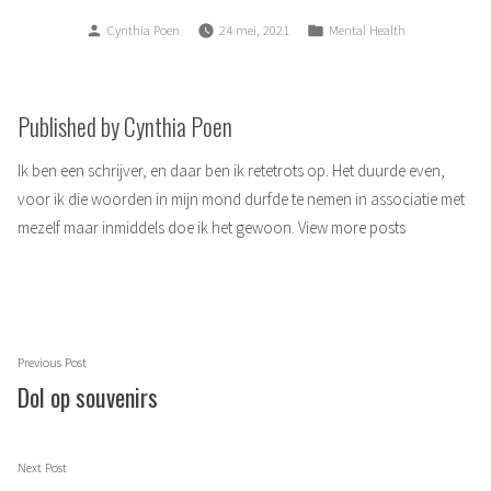
Posted
Posted
Cynthia Poen
24 mei, 2021
Mental Health
by
in
Published by Cynthia Poen
Ik ben een schrijver, en daar ben ik retetrots op. Het duurde even,
voor ik die woorden in mijn mond durfde te nemen in associatie met
mezelf maar inmiddels doe ik het gewoon.
View more posts
Berichtnavigatie
Previous
Previous Post
post:
Dol op souvenirs
Next
Next Post