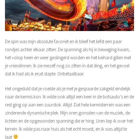
De spin was mijn absolute favoriet en ik bleef het liefst een paar
rondjes achter elkaar zitten. De spanning als hij in beweging kwam,
het volop heen en weer geslingerd worden en het keihard gillen met
je vriendinnen. Ik zie mezelf nog zo zitten in dat ding, en het gevoel
dat ik had als ik eruit stapte. Onbetaalbaar.
Het ongeduld dat je voelde als je met je gespaarde zakgeld eindelijk
naar de kermis kon. Ik wilde ook altijd een keer in de botsauto’s en de
rest ging op aan een zuurstok. Altijd. Dat hele kermisterrein was een
zinderende dynamische plek. Mijn oren gonsden van de muziek, de
lichten en de opgewonden spanning die er hing. Uren liep ik over het
terrein. Ik wilde pas naar huis als het echt moest, en ik was altijd te
laat