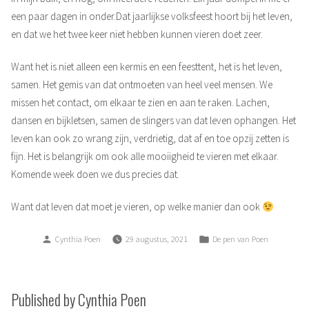
een paar dagen in onder.Dat jaarlijkse volksfeest hoort bij het leven,
en dat we het twee keer niet hebben kunnen vieren doet zeer.
Want het is niet alleen een kermis en een feesttent, het is het leven,
samen. Het gemis van dat ontmoeten van heel veel mensen. We
missen het contact, om elkaar te zien en aan te raken. Lachen,
dansen en bijkletsen, samen de slingers van dat leven ophangen. Het
leven kan ook zo wrang zijn, verdrietig, dat af en toe opzij zetten is
fijn. Het is belangrijk om ook alle mooiigheid te vieren met elkaar.
Komende week doen we dus precies dat.
Want dat leven dat moet je vieren, op welke manier dan ook
Posted
Posted
Cynthia Poen
29 augustus, 2021
De pen van Poen
by
in
Published by Cynthia Poen