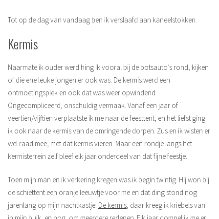
Tot op de dag van vandaag ben ik verslaafd aan kaneelstokken.
Kermis
Naarmate ik ouder werd hing ik vooral bij de botsauto’s rond, kijken
of die ene leuke jongen er ook was. De kermis werd een
ontmoetingsplek en ook dat was weer opwindend.
Ongecompliceerd, onschuldig vermaak. Vanaf een jaar of
veertien/vijftien verplaatste ik me naar de feesttent, en het liefst ging
ik ook naar de kermis van de omringende dorpen. Zus en ik wisten er
wel raad mee, met dat kermis vieren. Maar een rondje langs het
kermisterrein zelf bleef elk jaar onderdeel van dat fijne feestje.
Toen mijn man en ik verkering kregen was ik begin twintig. Hij won bij
de schiettent een oranje leeuwtje voor me en dat ding stond nog
jarenlang op mijn nachtkastje.
De kermis
, daar kreeg ik kriebels van
in mijn buik, en nog, om meerdere redenen. Elk jaar dompel ik me er