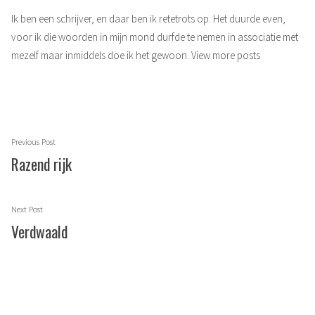
Ik ben een schrijver, en daar ben ik retetrots op. Het duurde even,
voor ik die woorden in mijn mond durfde te nemen in associatie met
mezelf maar inmiddels doe ik het gewoon.
View more posts
Berichtnavigatie
Previous
Previous Post
post:
Razend rijk
Next
Next Post
post:
Verdwaald