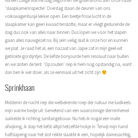
Na een zalige warme dag begonnen we gisteravond aan onze vaste
‘slaapkamerinspectie’. Overdag staan de deuren van ons
volkswagenbusje lekker open. Een beetje frisse lucht in de
slaapkamer kan geen kwaad tenslotte, maar er vliegt gedurende de
dag dus ook van alles naar binnen. Dus lopen we voor het slapen
gaan alles nauwgezet na. Bij sein veilig sluit ik onze hor en kunnen
we plat. Je raad het al, een nazaat van Japie zat in mijn geel-wit
geblokte gordijntjes. De liefste bonjourde hem resoluut naar buiten
en we sloten de tent. ‘Opzouten’ riep ik hem nog opstandig na, want
dan ben ik wel stoer, als ze eenmaal uit het zicht zijn
Sprinkhaan
Middenin de nacht riep die welbekende roep der natuur me luidkeels
mijn warme bedje uit. Genietend van een waanzinnige sterrenhemel
sukkelde ik richting sanitairgebouw. Nu heb ik nogal een malle
afwijking, ik stap het liefst altijd hetzelfde hokje in. Terwijl mijn hand
halfslaperig naar het slot reikte slaakte ik een, hopelijk damesachtig,