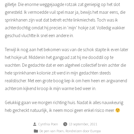
gilletje. Die enorme weggejaagde rotzak zat geniepig op het slot
genesteld. Ik vermoedde vuil spel maar ja, bewijs het maar eens, die
sprinkhanen zijn wat dat betreft echte linkmiechels. Toch was ik
achterdochtig omdat hij precies in ‘mijn’ hokje zat. Volledig wakker
geschud vluchtte ik snel een andere in.
Terwijl ik nog aan het bekomen was van de schok stapte ik even later
het hokje uit. Middenin het gangpad zat hij me doodstil op te
wachten. De gedachte dat er een algeheel collectief brein achter die
hele sprinkhanen kolonie zit werd in mijn gedachten steeds
realistischer. Met een grote boog liep ik om hem heen en argwanend
achterom kijkend kroop ik mijn warme bed weer in.
Gelukkig gaan we morgen richting huis. Nadat ik alles nauwkeurig
heb gecheckt natuurlijk, ik neem mooi geen enkel risico meer
Posted
Cynthia Poen
13 september, 2021
by
Posted
,
De pen van Poen
Rondreizen door Europa