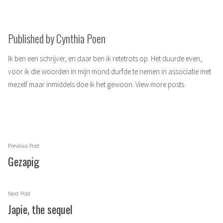
in
Published by Cynthia Poen
Ik ben een schrijver, en daar ben ik retetrots op. Het duurde even,
voor ik die woorden in mijn mond durfde te nemen in associatie met
mezelf maar inmiddels doe ik het gewoon.
View more posts
Berichtnavigatie
Previous
Previous Post
post:
Gezapig
Next
Next Post
post:
Japie, the sequel