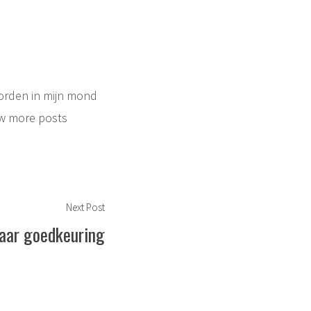
oorden in mijn mond
w more posts
Next
Next Post
post:
aar goedkeuring