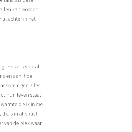
vallen kan worden
nul achter in het
gt ze, ze is vooral
ens en aan ‘hoe
aar sommigen alles
ard. Hun leven staat
 warmte die ik in me
 thuis in alle rust,
ver van de plek waar