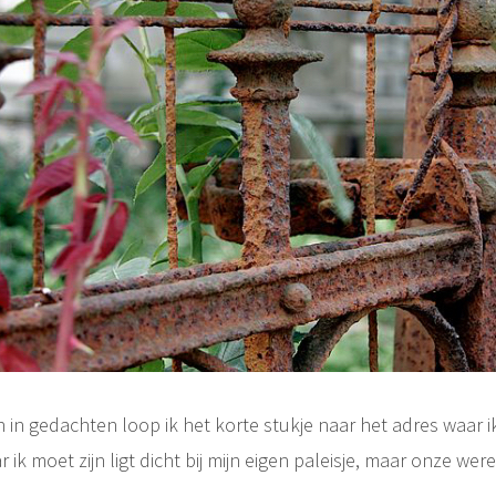
n in gedachten loop ik het korte stukje naar het adres waar ik
r ik moet zijn ligt dicht bij mijn eigen paleisje, maar onze wer