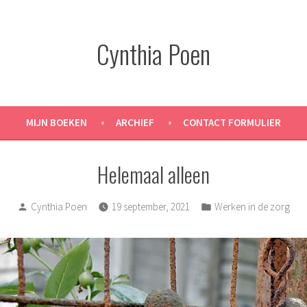
Cynthia Poen
MIJN BOEKEN
ARCHIEF
CONTACT FORMULIER
Helemaal alleen
Posted
Posted
Cynthia Poen
19 september, 2021
Werken in de zorg
by
in