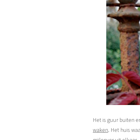
Het is guur buiten e
waken
. Het huis waa
mijlenver uit elkaar.