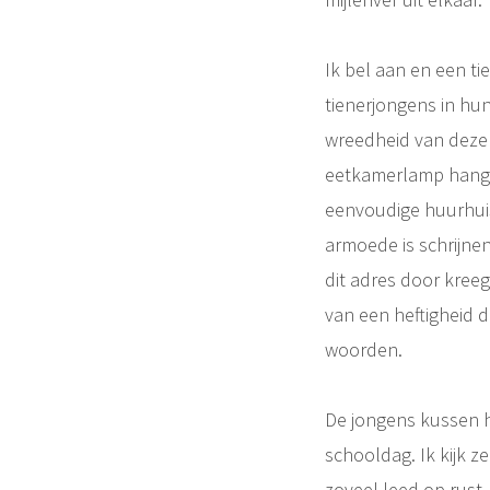
Ik bel aan en een tie
tienerjongens in hun
wreedheid van deze 
eetkamerlamp hangt er
eenvoudige huurhuis
armoede is schrijnend
dit adres door kreeg
van een heftigheid d
woorden.
De jongens kussen 
schooldag. Ik kijk 
zoveel leed op rust.