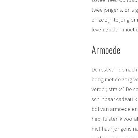
twee jongens. Er is
en ze zijn te jong o
leven en dan moet d
Armoede
De rest van de nacht 
bezig met de zorg v
verder, straks’. De
schijnbaar cadeau kr
bol van armoede en v
heb, luister ik vooral
met haar jongens naa