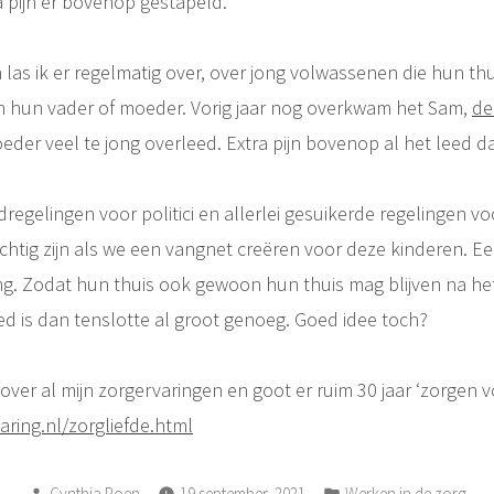
a pijn er bovenop gestapeld.
las ik er regelmatig over, over jong volwassenen die hun th
an hun vader of moeder. Vorig jaar nog overkwam het Sam,
de
oeder veel te jong overleed. Extra pijn bovenop al het leed dat
regelingen voor politici en allerlei gesuikerde regelingen 
htig zijn als we een vangnet creëren voor deze kinderen. Ee
ing. Zodat hun thuis ook gewoon hun thuis mag blijven na he
d is dan tenslotte al groot genoeg. Goed idee toch?
over al mijn zorgervaringen en goot er ruim 30 jaar ‘zorgen vo
aring.nl/zorgliefde.html
Posted
Posted
Cynthia Poen
19 september, 2021
Werken in de zorg