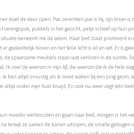
ner doet de deur open. Pas zeventien jaar is hij, zijn broer is
 trainingspak, pukkels in het gezicht, petje scheef op hun j
situatie beneemt me de adem. Haar bed staat prominent in 
 gedeeltelijk boven en het felle licht is kil en wit. Er is gee
, de spaarzame meubels staan wat verloren in de ruimte. De
. Ik voel de weerzin in mijn lijf, die weerzin die ik de hele da
. Ik ben altijd onrustig als ik moet waken bij een jong gezin, 
ie altijd onder mijn huid kruipt. En ook nu weer zegt één be
hun moeder welterusten en gaan naar bed, morgen is het w
ze na terwijl ze samen de kamer uitlopen, de smalle gebogen
 Hun vader kennen ze amper, die woont zelfs niet in hetzelf