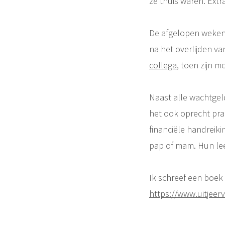
ze thuis waren. Extr
De afgelopen weken 
na het overlijden v
collega
, toen zijn m
Naast alle wachtgeld
het ook oprecht prac
financiële handreik
pap of mam. Hun lee
Ik schreef een boek 
https://www.uitjeerv