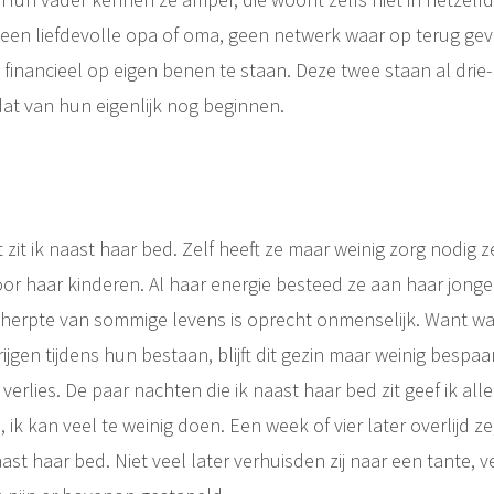
 geen liefdevolle opa of oma, geen netwerk waar op terug ge
m financieel op eigen benen te staan. Deze twee staan al drie-
at van hun eigenlijk nog beginnen.
zit ik naast haar bed. Zelf heeft ze maar weinig zorg nodig ze
oor haar kinderen. Al haar energie besteed ze aan haar jong
 scherpte van sommige levens is oprecht onmenselijk. Want w
ijgen tijdens hun bestaan, blijft dit gezin maar weinig bespa
erlies. De paar nachten die ik naast haar bed zit geef ik alle
, ik kan veel te weinig doen. Een week of vier later overlijd ze,
st haar bed. Niet veel later verhuisden zij naar een tante, 