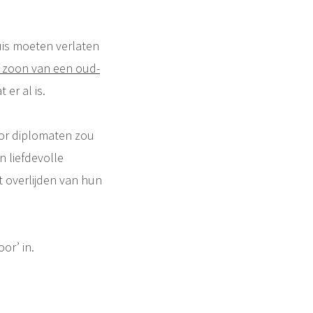
uis moeten verlaten
 zoon van een oud-
 er al is.
voor diplomaten zou
n liefdevolle
t overlijden van hun
or’ in.