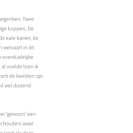
 negentien. Twee
onge koppies. De
de kale kamer, de
n welvaart in dit
 overduidelijke
g al voelde toen ik
want de beelden zijn
eld wel duizend
eer ‘gewoon’ een
 schouders waar
de land als deze