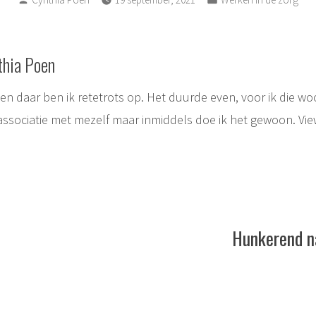
by
in
thia Poen
, en daar ben ik retetrots op. Het duurde even, voor ik die w
associatie met mezelf maar inmiddels doe ik het gewoon.
Vie
ie
Hunkerend n