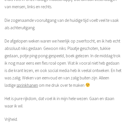
van mensen, links en rechts.
Die zogenaamde vooruitgang van de huidige tijd voelt veel te vaak
als achteruitgang.
De afgelopen weken waren we heerlijk op zwerftocht, en ik heb echt
absoluut niks gedaan. Gewoon niks. Plaatje geschoten, tukkie
gedaan, potje ping-pong gespeeld, boek gelezen. In de middag trok
ik nog maar eens een fles rosé open. Wat ik vooral niet heb gedaan
is die krant lezen, en ook social media heb ik veelal ontweken. En het
was zalig. Weken van eenvoud en van zalig buiten zijn. Alleen
lastige
sprinkhanen
om me druk over te maken
Het is pure rijkdom, dat voel ik in mijn hele wezen. Gaan en staan
waar ik wil.
Vrijheid.