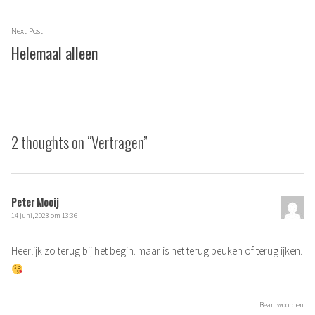
Next
Next Post
post:
Helemaal alleen
2 thoughts on “
Vertragen
”
Peter Mooij
14 juni, 2023 om 13:36
Heerlijk zo terug bij het begin. maar is het terug beuken of terug ijken.
Beantwoorden