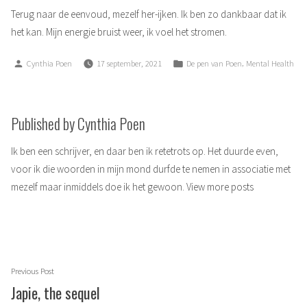
Terug naar de eenvoud, mezelf her-ijken. Ik ben zo dankbaar dat ik
het kan. Mijn energie bruist weer, ik voel het stromen.
Posted
Posted
,
Cynthia Poen
17 september, 2021
De pen van Poen
Mental Health
by
in
Published by Cynthia Poen
Ik ben een schrijver, en daar ben ik retetrots op. Het duurde even,
voor ik die woorden in mijn mond durfde te nemen in associatie met
mezelf maar inmiddels doe ik het gewoon.
View more posts
Berichtnavigatie
Previous
Previous Post
post:
Japie, the sequel