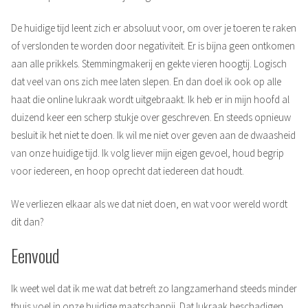
De huidige tijd leent zich er absoluut voor, om over je toeren te raken
of verslonden te worden door negativiteit. Er is bijna geen ontkomen
aan alle prikkels. Stemmingmakerij en gekte vieren hoogtij. Logisch
dat veel van ons zich mee laten slepen. En dan doel ik ook op alle
haat die online lukraak wordt uitgebraakt. Ik heb er in mijn hoofd al
duizend keer een scherp stukje over geschreven. En steeds opnieuw
besluit ik het niet te doen. Ik wil me niet over geven aan de dwaasheid
van onze huidige tijd. Ik volg liever mijn eigen gevoel, houd begrip
voor iedereen, en hoop oprecht dat iedereen dat houdt.
We verliezen elkaar als we dat niet doen, en wat voor wereld wordt
dit dan?
Eenvoud
Ik weet wel dat ik me wat dat betreft zo langzamerhand steeds minder
thuis voel in onze huidige maatschappij. Dat lukraak beschadigen