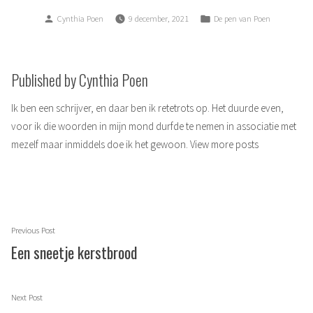
Posted
Posted
Cynthia Poen
9 december, 2021
De pen van Poen
by
in
Published by Cynthia Poen
Ik ben een schrijver, en daar ben ik retetrots op. Het duurde even,
voor ik die woorden in mijn mond durfde te nemen in associatie met
mezelf maar inmiddels doe ik het gewoon.
View more posts
Berichtnavigatie
Previous
Previous Post
post:
Een sneetje kerstbrood
Next
Next Post