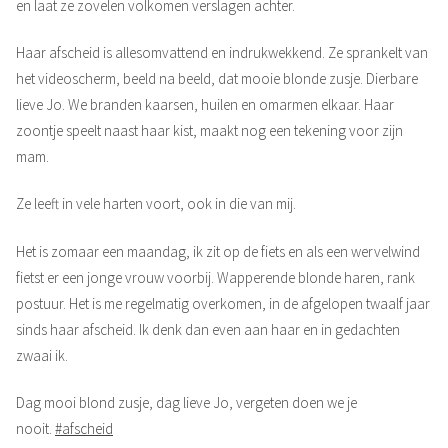
en laat ze zovelen volkomen verslagen achter.
Haar afscheid is allesomvattend en indrukwekkend. Ze sprankelt van
het videoscherm, beeld na beeld, dat mooie blonde zusje. Dierbare
lieve Jo. We branden kaarsen, huilen en omarmen elkaar. Haar
zoontje speelt naast haar kist, maakt nog een tekening voor zijn
mam.
Ze leeft in vele harten voort, ook in die van mij.
Het is zomaar een maandag, ik zit op de fiets en als een wervelwind
fietst er een jonge vrouw voorbij. Wapperende blonde haren, rank
postuur. Het is me regelmatig overkomen, in de afgelopen twaalf jaar
sinds haar afscheid. Ik denk dan even aan haar en in gedachten
zwaai ik.
Dag mooi blond zusje, dag lieve Jo, vergeten doen we je
nooit.
#afscheid