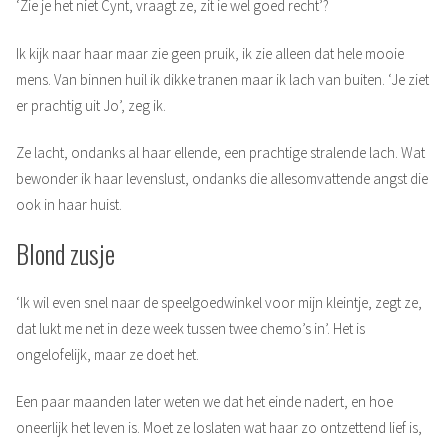
‘Zie je het niet Cynt, vraagt ze, zit ie wel goed recht’?
Ik kijk naar haar maar zie geen pruik, ik zie alleen dat hele mooie
mens. Van binnen huil ik dikke tranen maar ik lach van buiten. ‘Je ziet
er prachtig uit Jo’, zeg ik.
Ze lacht, ondanks al haar ellende, een prachtige stralende lach. Wat
bewonder ik haar levenslust, ondanks die allesomvattende angst die
ook in haar huist.
Blond zusje
‘Ik wil even snel naar de speelgoedwinkel voor mijn kleintje, zegt ze,
dat lukt me net in deze week tussen twee chemo’s in’. Het is
ongelofelijk, maar ze doet het.
Een paar maanden later weten we dat het einde nadert, en hoe
oneerlijk het leven is. Moet ze loslaten wat haar zo ontzettend lief is,