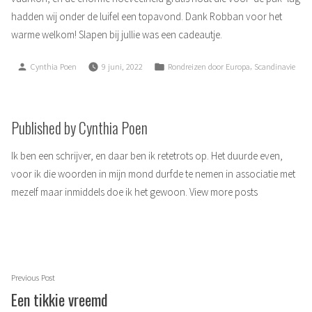
hadden wij onder de luifel een topavond. Dank Robban voor het
warme welkom! Slapen bij jullie was een cadeautje.
Posted
Posted
,
Cynthia Poen
9 juni, 2022
Rondreizen door Europa
Scandinavie
by
in
Published by Cynthia Poen
Ik ben een schrijver, en daar ben ik retetrots op. Het duurde even,
voor ik die woorden in mijn mond durfde te nemen in associatie met
mezelf maar inmiddels doe ik het gewoon.
View more posts
Berichtnavigatie
Previous
Previous Post
post:
Een tikkie vreemd