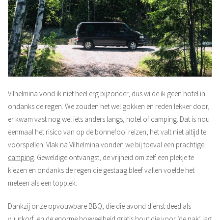
Vilhelmina vond ik niet heel erg bijzonder, dus wilde ik geen hotel in
ondanks de regen. We zouden het wel gokken en reden lekker door,
er kwam vast nog wel iets anders langs, hotel of camping. Dat is nou
eenmaal het risico van op de bonnefooi reizen, het valt niet altijd te
voorspellen. Vlak na Vilhelmina vonden we bij toeval een prachtige
camping
. Geweldige ontvangst, de vrijheid om zelf een plekje te
kiezen en ondanks de regen die gestaag bleef vallen voelde het
meteen als een topplek.
Dankzij onze opvouwbare BBQ, die die avond dienst deed als
vuurkorf, en de enorme hoeveelheid gratis hout die voor ‘de pak’ lag