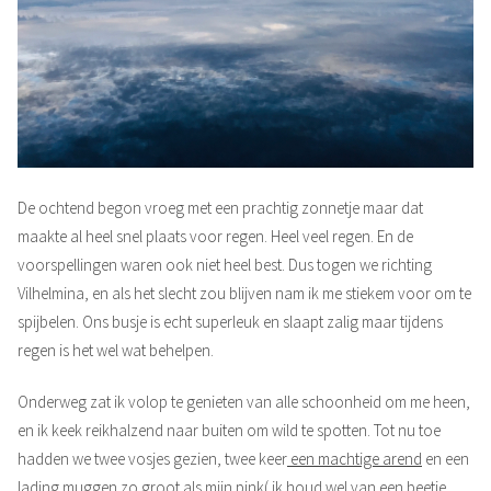
De ochtend begon vroeg met een prachtig zonnetje maar dat
maakte al heel snel plaats voor regen. Heel veel regen. En de
voorspellingen waren ook niet heel best. Dus togen we richting
Vilhelmina, en als het slecht zou blijven nam ik me stiekem voor om te
spijbelen. Ons busje is echt superleuk en slaapt zalig maar tijdens
regen is het wel wat behelpen.
Onderweg zat ik volop te genieten van alle schoonheid om me heen,
en ik keek reikhalzend naar buiten om wild te spotten. Tot nu toe
hadden we twee vosjes gezien, twee keer
een machtige arend
en een
lading muggen zo groot als mijn pink( ik houd wel van een beetje