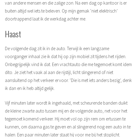
van andere mensen en die zalige zon. Na een dag op kantoor is er
buiten altijd wel iets te beleven. Op mijn gemak ‘niet elektrisch’
doortrappend laat ik de werkdag achter me.
Haast
De volgende dag zit ik in de auto. Terwijl ik een langzame
voorganger inhaal zie ik dat hij op zijn mobiel zit tijdens het rijden.
Onbegrijpelijk vind ik dat. Een vrachtauto die me tegemoet komt idem
dito. Je ziet het vaak al aan de rijstijl, licht slingerend of niet
aansluitend op het verkeer ervoor. ‘Die is met iets anders bezig’, denk
ik dan en ik heb altijd gelijk.
Vijf minuten later wordt ik ingehaald, met scheurende banden duikt
de kleine zwarte auto tussen mij en de volgende auto, net voor het
tegemoet komend verkeer. Hij moet vol op zijn rem om ertussen te
kunnen, om daarna gas te geven en al slingerend nog een auto in te
halen. Een paar minuten later staat hij voor me bij het stoplicht.