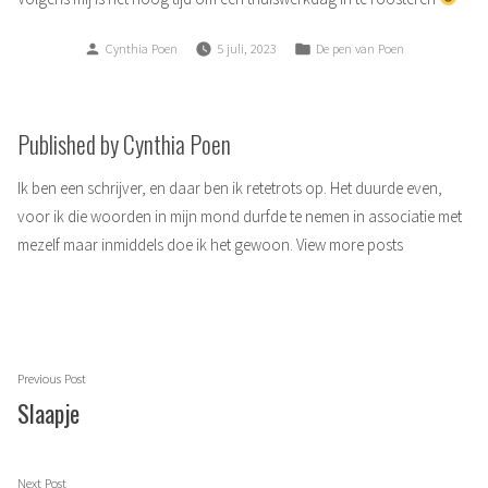
Posted
Posted
Cynthia Poen
5 juli, 2023
De pen van Poen
by
in
Published by Cynthia Poen
Ik ben een schrijver, en daar ben ik retetrots op. Het duurde even,
voor ik die woorden in mijn mond durfde te nemen in associatie met
mezelf maar inmiddels doe ik het gewoon.
View more posts
Berichtnavigatie
Previous
Previous Post
post:
Slaapje
Next
Next Post