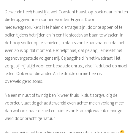
De wereld heeft haast lijkt wel. Constant haast, op zoek naar minuten
die teruggewonnen kunnen worden. Ergens. Door
medeweggebruikers in te halen die trager zijn, door te appen of te
bellen tijdens het rijden en in een file steeds van baan te wisselen. In
de hoop sneller op te schieten, in plaats van te aanvaarden dat het
even zo is op dat moment. Het helpt niet, dat gejaag, je bereikt het
tegenovergestelde volgens mij. Gejaagdheid in het kwadraat. Het
zorgt bij mij altijd voor een bepaalde onrust, alsof ik dubbel op moet
letten. Ook voor die ander. Al die drukte om me heen is
overweldigend soms.
Na een minuut of twintig ben ik weer thuis. Ik sluit zorgvuldig de
voordeur, laat de gehaaste wereld even achter me en verlang meer
dan wat ook naar de rust en ruimte van Frankrijk waar ik omringd
werd door prachtige natuur.
Volgens mij is het hoog tijd om een thuiswerkdag in te roosteren