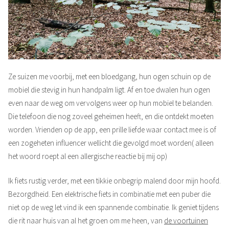
Ze suizen me voorbij, met een bloedgang, hun ogen schuin op de
mobiel die stevig in hun handpalm ligt. Af en toe dwalen hun ogen
even naar de weg om vervolgens weer op hun mobiel te belanden.
Die telefoon die nog zoveel geheimen heeft, en die ontdekt moeten
worden. Vrienden op de app, een prille liefde waar contact mee is of
een zogeheten influencer wellicht die gevolgd moet worden( alleen
het woord roept al een allergische reactie bij mij op)
Ik fiets rustig verder, met een tikkie onbegrip malend door mijn hoofd.
Bezorgdheid. Een elektrische fiets in combinatie met een puber die
niet op de weg let vind ik een spannende combinatie. Ik geniet tijdens
die rit naar huis van al het groen om me heen, van
de voortuinen