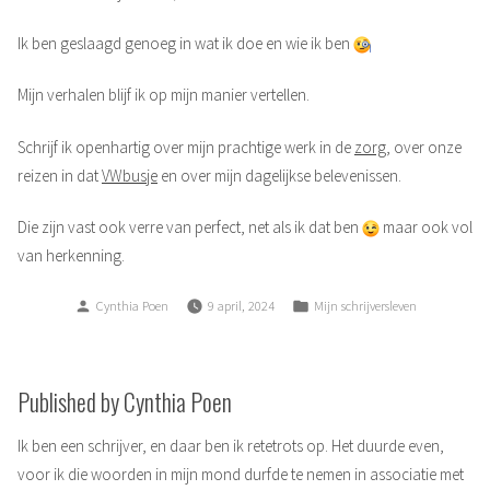
Ik ben geslaagd genoeg in wat ik doe en wie ik ben
Mijn verhalen blijf ik op mijn manier vertellen.
Schrijf ik openhartig over mijn prachtige werk in de
zorg
, over onze
reizen in dat
VWbusje
en over mijn dagelijkse belevenissen.
Die zijn vast ook verre van perfect, net als ik dat ben
maar ook vol
van herkenning.
Posted
Posted
Cynthia Poen
9 april, 2024
Mijn schrijversleven
by
in
Published by Cynthia Poen
Ik ben een schrijver, en daar ben ik retetrots op. Het duurde even,
voor ik die woorden in mijn mond durfde te nemen in associatie met