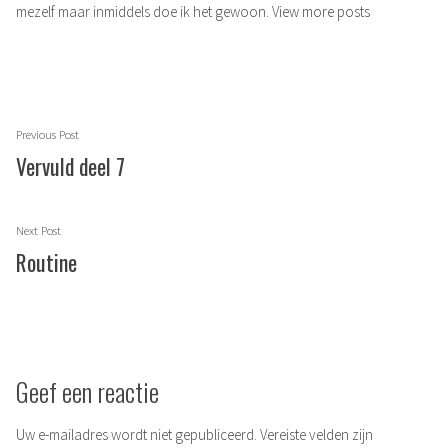
mezelf maar inmiddels doe ik het gewoon.
View more posts
Berichtnavigatie
Previous
Previous Post
post:
Vervuld deel 7
Next
Next Post
post:
Routine
Geef een reactie
Uw e-mailadres wordt niet gepubliceerd.
Vereiste velden zijn