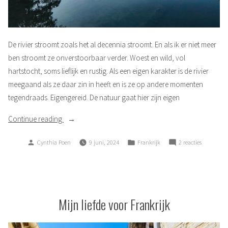
De rivier stroomt zoals het al decennia stroomt. En als ik er niet meer
ben stroomt ze onverstoorbaar verder. Woest en wild, vol
hartstocht, soms lieflijk en rustig. Als een eigen karakter is de rivier
meegaand als ze daar zin in heeft en is ze op andere momenten
tegendraads. Eigengereid. De natuur gaat hier zijn eigen
“Stromen”
Continue reading
Posted
Posted
op
Cynthia Poen
9 juni, 2024
Frankrijk
2 reacties
by
in
Stromen
Mijn liefde voor Frankrijk