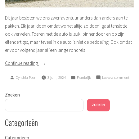
Dit jaar besloten we ons zwerfavontuur anders dan anders aan te
pakken. Elk jaar ‘doen omdat we het altijd zo doen’ gaat tenslotte
ook vervelen. Toeren met de auto is leuk, binnendoor en op zijn
elfendertigst, maar teveel in de auto is niet de bedoeling. Ook omdat
er voor volgend jaar al ‘een lange rondreis
“Goed
Continue reading
is
Posted
Posted
on
Cynthia Poen
3 juni, 2024
Frankrijk
Leave a comment
goed”
by
in
Goed
is
Zoeken
goed
ZOEKEN
Categorieën
Categorieën