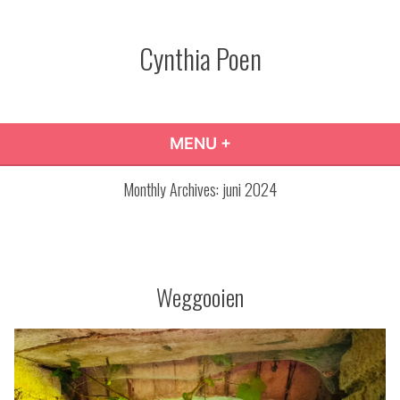
Skip
to
Cynthia Poen
content
MENU
+
EXPANDED
COLLAPSED
Monthly Archives:
juni 2024
Weggooien