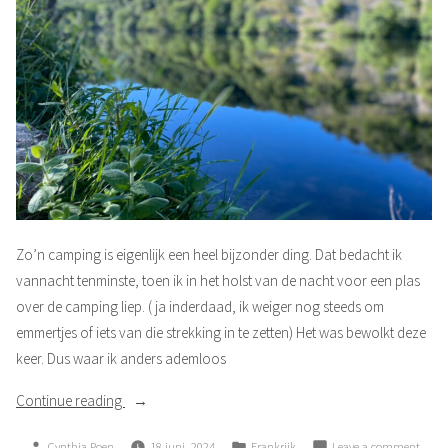
Zo’n camping is eigenlijk een heel bijzonder ding. Dat bedacht ik
vannacht tenminste, toen ik in het holst van de nacht voor een plas
over de camping liep. ( ja inderdaad, ik weiger nog steeds om
emmertjes of iets van die strekking in te zetten) Het was bewolkt deze
keer. Dus waar ik anders ademloos
“Campinggebeuren”
Continue reading
Posted
Posted
on
Cynthia Poen
18 juni, 2024
Frankrijk
Leave a comment