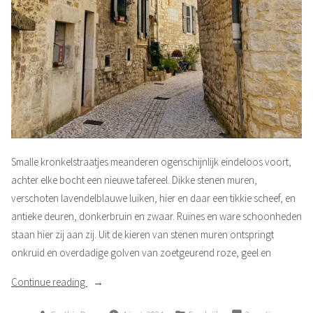
Smalle kronkelstraatjes meanderen ogenschijnlijk eindeloos voort,
achter elke bocht een nieuwe tafereel. Dikke stenen muren,
verschoten lavendelblauwe luiken, hier en daar een tikkie scheef, en
antieke deuren, donkerbruin en zwaar. Ruïnes en ware schoonheden
staan hier zij aan zij. Uit de kieren van stenen muren ontspringt
onkruid en overdadige golven van zoetgeurend roze, geel en
“Mijn
Continue reading
liefde
Posted
Posted