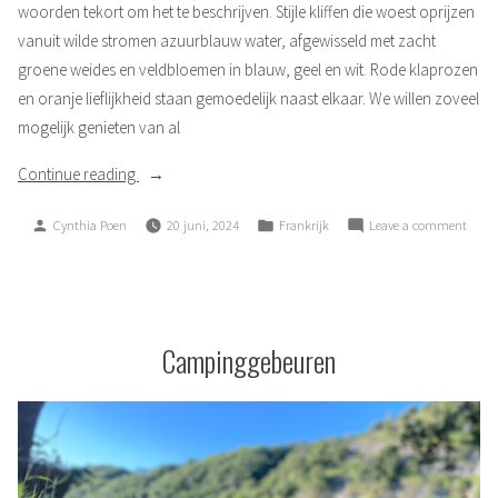
woorden tekort om het te beschrijven. Stijle kliffen die woest oprijzen
vanuit wilde stromen azuurblauw water, afgewisseld met zacht
groene weides en veldbloemen in blauw, geel en wit. Rode klaprozen
en oranje lieflijkheid staan gemoedelijk naast elkaar. We willen zoveel
mogelijk genieten van al
“Autopech”
Continue reading
Posted
Posted
on
Cynthia Poen
20 juni, 2024
Frankrijk
Leave a comment
by
in
Auto
Campinggebeuren