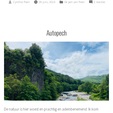
Posted
Posted
op
Cynthia Poen
28 juni, 2024
De pen van Poen
2 reacties
by
in
Weggo
Autopech
De natuur is hier woest en prachtig en adembenemend. Ik kom