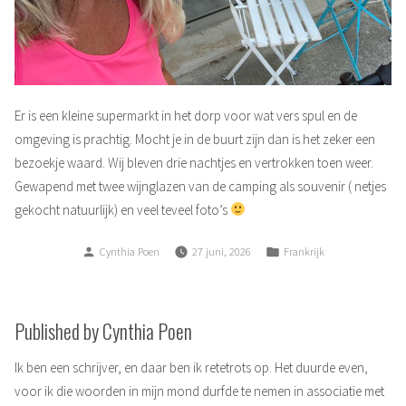
Er is een kleine supermarkt in het dorp voor wat vers spul en de
omgeving is prachtig. Mocht je in de buurt zijn dan is het zeker een
bezoekje waard. Wij bleven drie nachtjes en vertrokken toen weer.
Gewapend met twee wijnglazen van de camping als souvenir ( netjes
gekocht natuurlijk) en veel teveel foto’s
Posted
Posted
Cynthia Poen
27 juni, 2026
Frankrijk
by
in
Published by Cynthia Poen
Ik ben een schrijver, en daar ben ik retetrots op. Het duurde even,
voor ik die woorden in mijn mond durfde te nemen in associatie met