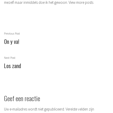
mezelf maar inmiddels doe ik het gewoon.
View more posts
Berichtnavigatie
Previous
Previous Post
post:
On y va!
Next
Next Post
post:
Los zand
Geef een reactie
Uw e-mailadres wordt niet gepubliceerd.
Vereiste velden zijn