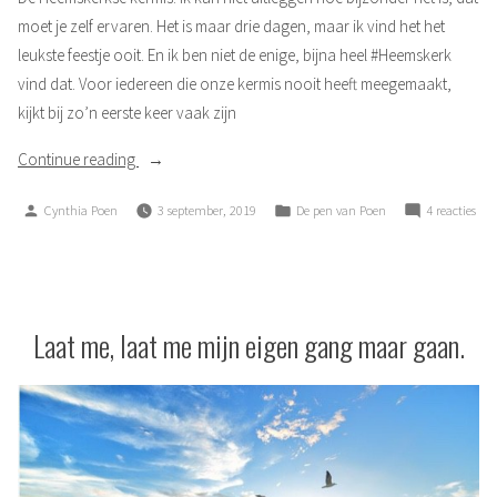
moet je zelf ervaren. Het is maar drie dagen, maar ik vind het het
leukste feestje ooit. En ik ben niet de enige, bijna heel #Heemskerk
vind dat. Voor iedereen die onze kermis nooit heeft meegemaakt,
kijkt bij zo’n eerste keer vaak zijn
“Ons
Continue reading
volksfeest”
Posted
Posted
op
Cynthia Poen
3 september, 2019
De pen van Poen
4 reacties
by
in
Ons
volk
Laat me, laat me mijn eigen gang maar gaan.