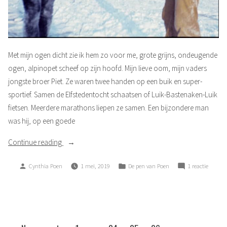
Met mijn ogen dicht zie ik hem zo voor me, grote grijns, ondeugende
ogen, alpinopet scheef op zijn hoofd. Mijn lieve oom, mijn vaders
jongste broer Piet. Ze waren twee handen op een buik en super-
sportief. Samen de Elfstedentocht schaatsen of Luik-Bastenaken-Luik
fietsen. Meerdere marathons liepen ze samen. Een bijzondere man
was hij, op een goede
“Groot
Continue reading
gemis”
Posted
Posted
op
Cynthia Poen
1 mei, 2019
De pen van Poen
1 reactie
by
in
Groot
gemis
Berichten