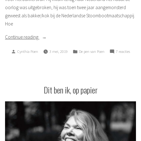
oorlog was uitgebroken, hij was toen twee jaar aangemonsterd
geweest als bakker/kok bij de Nederlandse Stoombootmaatschappij.
Hoe
“Overgeleverd
Continue reading
aan
Posted
Posted
op
Cynthia Poen
3 mei, 2019
De pen van Poen
7 reacties
willekeur.”
by
in
Overgel
aan
willeke
Dit ben ik, op papier