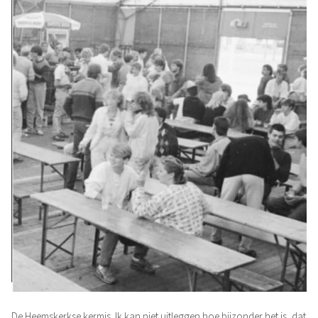
De Heemskerkse kermis. Ik kan niet uitleggen hoe bijzonder het is, dat