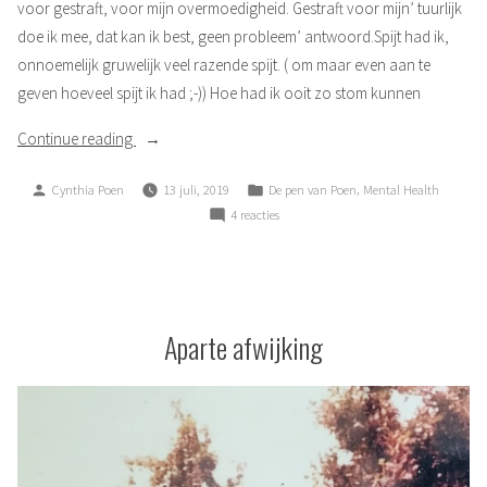
voor gestraft, voor mijn overmoedigheid. Gestraft voor mijn’ tuurlijk
doe ik mee, dat kan ik best, geen probleem’ antwoord.Spijt had ik,
onnoemelijk gruwelijk veel razende spijt. ( om maar even aan te
geven hoeveel spijt ik had ;-)) Hoe had ik ooit zo stom kunnen
“Razende
Continue reading
spijt”
Posted
Posted
,
Cynthia Poen
13 juli, 2019
De pen van Poen
Mental Health
by
in
op
4 reacties
Razende
spijt
Aparte afwijking