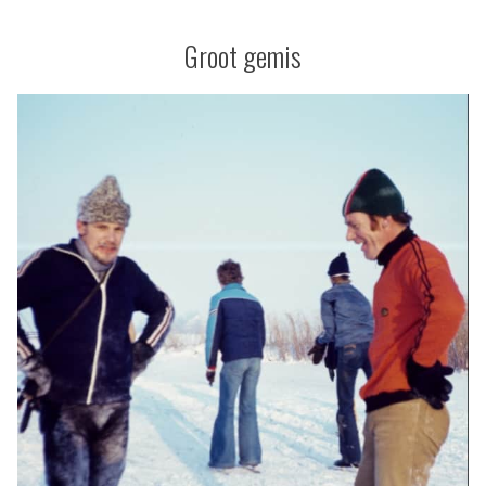
op
papier
Groot gemis