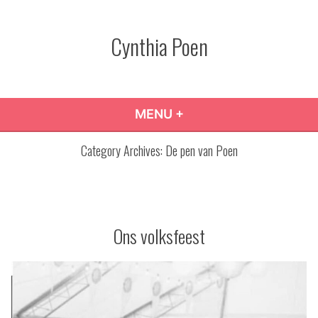
Skip
to
Cynthia Poen
content
MENU
+
EXPANDED
COLLAPSED
Category Archives:
De pen van Poen
Ons volksfeest