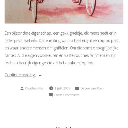
Een bijzondere eigenschap, een gekkigheidje, elk mens heeft er in
ieder geval wel één. Dat ene ding wat zo heel erg alleen bij jou past,
en waar andere mensen om gniffelen. Om die soms onbegrijpelijke
rariteit. Al die eigen voorkeuren en vaste routines. Wij mensen zijn
toch zo heerlijk eigengereid als het aankomt op hoe
“Aparte
Continue reading
afwijking”
Posted
Posted
Cynthia Poen
1 juli, 2019
De pen van Poen
by
in
on
Leave a comment
Aparte
afwijking