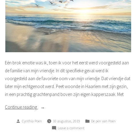
Eén brok emotie was ik, toen ik voor het eerst werd voorgesteld aan
de familie van mijn vriendje. In dit specifieke geval werd ik
voorgesteld aan de favoriete oom van mijn vriendje. Dat vriendje dat
later mijn echtgenoot werd. Peet woonde in Haarlem met zijn gezin,
in een prachtig grachtenpand boven zijn eigen kapperszaak. Met
“Laat
Continue reading
me,
Posted
Posted
Cynthia Poen
10 augustus, 2019
De pen van Poen
laat
by
in
on
Leave a comment
me
Laat