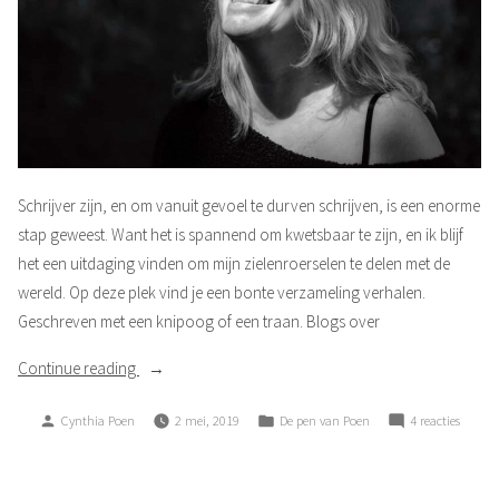
Schrijver zijn, en om vanuit gevoel te durven schrijven, is een enorme
stap geweest. Want het is spannend om kwetsbaar te zijn, en ik blijf
het een uitdaging vinden om mijn zielenroerselen te delen met de
wereld. Op deze plek vind je een bonte verzameling verhalen.
Geschreven met een knipoog of een traan. Blogs over
“Dit
Continue reading
ben
Posted
Posted
op
Cynthia Poen
2 mei, 2019
De pen van Poen
4 reacties
ik,
by
in
Dit
op
ben
papier”
ik,