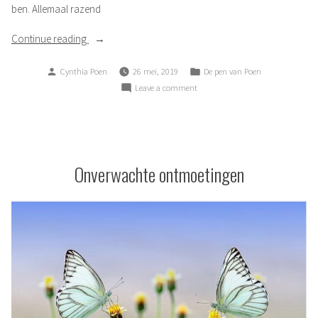
ben. Allemaal razend
“Muziek”
Continue reading
Posted
Posted
Cynthia Poen
26 mei, 2019
De pen van Poen
by
in
on
Leave a comment
Muziek
Onverwachte ontmoetingen