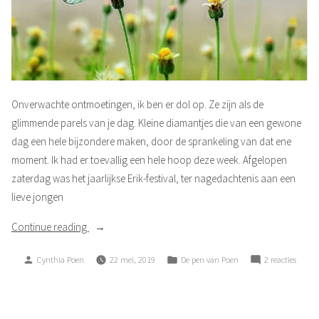
Onverwachte ontmoetingen, ik ben er dol op. Ze zijn als de
glimmende parels van je dag. Kleine diamantjes die van een gewone
dag een hele bijzondere maken, door de sprankeling van dat ene
moment. Ik had er toevallig een hele hoop deze week. Afgelopen
zaterdag was het jaarlijkse Erik-festival, ter nagedachtenis aan een
lieve jongen
“Onverwachte
Continue reading
ontmoetingen”
Posted
Posted
op
Cynthia Poen
22 mei, 2019
De pen van Poen
2 reacties
by
in
Onver
ontmo