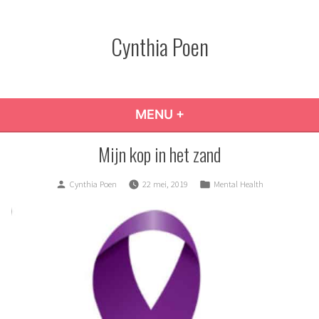
Skip
to
Cynthia Poen
content
MENU
+
EXPANDED
COLLAPSED
Mijn kop in het zand
Posted
Posted
Cynthia Poen
22 mei, 2019
Mental Health
by
in