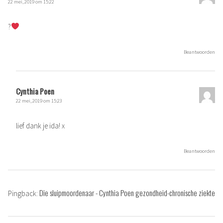
22 mei, 2019 om 15:22
?
Beantwoorden
Cynthia Poen
22 mei, 2019 om 15:23
lief dank je ida! x
Beantwoorden
Die sluipmoordenaar - Cynthia Poen gezondheid-chronische ziekte
Pingback: