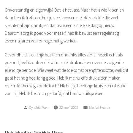
Onverstandig en eigenwijs? Dat is het vast. Maar het is wie ik ben en
daar ben ik trots op. Er zijn veel mensen met deze ziekte die veel
slechter af zijn dan ik, en dat realiseer ik me elke dag opnieuw.
Daarom zorg ik goed voor mezelf, heb ik bewust een regelmatig
leven na jaren van onregelmatig werken.
Gezondheid is een rijk bezit, en ondanks alles zie ik mezelf echt als
gezond, leef ik ook zo. Ik wil me niet druk maken over de volgende
ellendige periode. Wie weet wat de toekomst brengt tenslotte, wellicht
gaat het nog heel lang goed. Heb ik me nu effe druk zitten maken
over niks. Eeuwig zonde toch? Elk huisje heeft zijn kruisje en dit is die
van mij. Heb ik het toch gedurfd, dat hardop uitspreken.
Posted
Posted
Cynthia Poen
22 mei, 2019
Mental Health
by
in