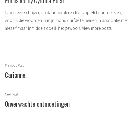
Published by Cynthia Poen
Ik ben een schrijver, en daar ben ik retetrots op. Het duurde even,
voor ik die woorden in mijn mond durfde te nemen in associatie met
mezelf maar inmiddels doe ik het gewoon.
View more posts
Berichtnavigatie
Previous
Previous Post
post:
Carianne.
Next
Next Post
post:
Onverwachte ontmoetingen