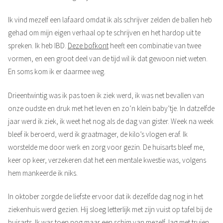
Ik vind mezelf een lafaard omdat ik als schrijver zelden de ballen heb
gehad om mijn eigen verhaal op te schrijven en het hardop uit te
spreken. Ik heb IBD.
Deze bofkont
heeft een combinatie van twee
vormen, en een groot deel van de tijd wil ik dat gewoon niet weten.
En soms kom ik er daarmee weg.
Drieentwintig was ik pas toen ik ziek werd, ik was net bevallen van
onze oudste en druk met het leven en zo’n klein baby’tje. In datzelfde
jaar werd ik ziek, ik weet het nog als de dag van gister. Week na week
bleef ik beroerd, werd ik graatmager, de kilo’s vlogen eraf. Ik
worstelde me door werk en zorg voor gezin. De huisarts bleef me,
keer op keer, verzekeren dat het een mentale kwestie was, volgens
hem mankeerde ik niks.
In oktober zorgde de liefste ervoor dat ik dezelfde dag nog in het
ziekenhuis werd gezien. Hij sloeg letterlijk met zijn vuist op tafel bij de
huisarts. Ik was toen nog maar een schim van mezelf, lag met truien