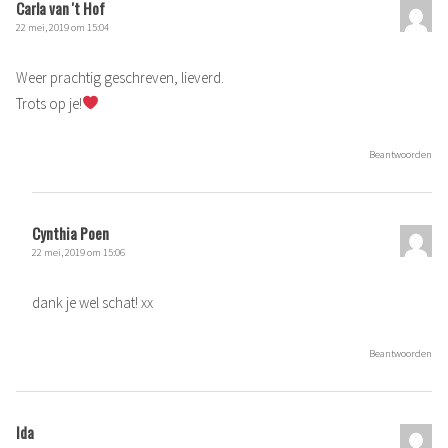
Carla van 't Hof
22 mei, 2019 om 15:04
Weer prachtig geschreven, lieverd.
Trots op je!
Beantwoorden
Cynthia Poen
22 mei, 2019 om 15:06
dank je wel schat! xx
Beantwoorden
Ida