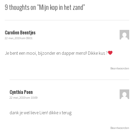
9 thoughts on “
Mijn kop in het zand
”
Carolien Beentjes
22 mei, 2019 om 09:01
Je bent een mooi, bijzonder en dapper mens!! Dikke kus ?
Beantwoorden
Cynthia Poen
22 mei, 2019 om 10:09
dank je wel lieve Lien! dikke x terug
Beantwoorden