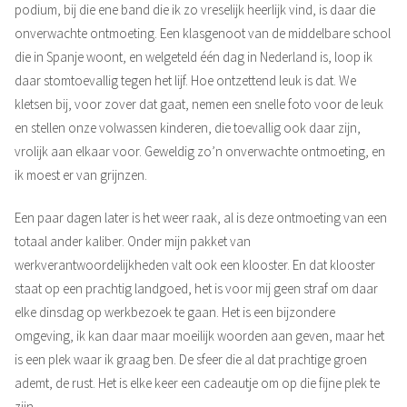
podium, bij die ene band die ik zo vreselijk heerlijk vind, is daar die
onverwachte ontmoeting. Een klasgenoot van de middelbare school
die in Spanje woont, en welgeteld één dag in Nederland is, loop ik
daar stomtoevallig tegen het lijf. Hoe ontzettend leuk is dat. We
kletsen bij, voor zover dat gaat, nemen een snelle foto voor de leuk
en stellen onze volwassen kinderen, die toevallig ook daar zijn,
vrolijk aan elkaar voor. Geweldig zo’n onverwachte ontmoeting, en
ik moest er van grijnzen.
Een paar dagen later is het weer raak, al is deze ontmoeting van een
totaal ander kaliber. Onder mijn pakket van
werkverantwoordelijkheden valt ook een klooster. En dat klooster
staat op een prachtig landgoed, het is voor mij geen straf om daar
elke dinsdag op werkbezoek te gaan. Het is een bijzondere
omgeving, ik kan daar maar moeilijk woorden aan geven, maar het
is een plek waar ik graag ben. De sfeer die al dat prachtige groen
ademt, de rust. Het is elke keer een cadeautje om op die fijne plek te
zijn.