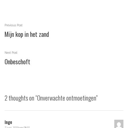
Berichtnavigatie
Previous
Previous Post
post:
Mijn kop in het zand
Next
Next Post
post:
Onbeschoft
2 thoughts on “
Onverwachte ontmoetingen
”
Inge
7 juni, 2019 om 08:01