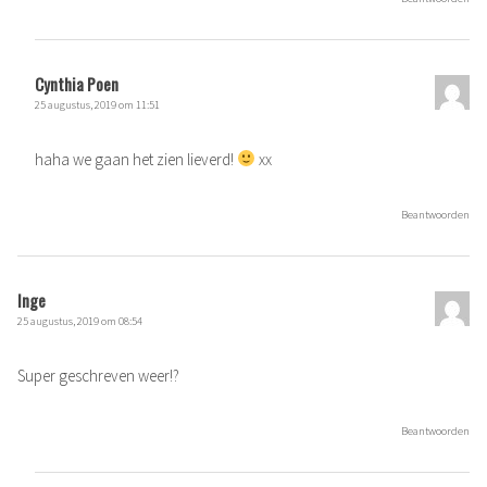
Cynthia Poen
25 augustus, 2019 om 11:51
haha we gaan het zien lieverd!
xx
Beantwoorden
Inge
25 augustus, 2019 om 08:54
Super geschreven weer!?
Beantwoorden