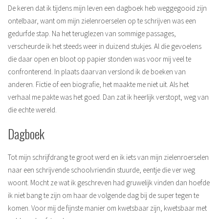
De keren dat ik tijdens mijn leven een dagboek heb weggegooid zijn
ontelbaar, want om mijn zielenroerselen op te schrijven was een
gedurfde stap. Na het teruglezen van sommige passages,
verscheurde ik het steeds weer in duizend stukjes. Al die gevoelens
die daar open en bloot op papier stonden was voor mij veel te
confronterend. In plaats daarvan verslond ik de boeken van
anderen. Fictie of een biografie, het maakte me niet uit. Als het
verhaal me pakte was het goed. Dan zat ik heerlijk verstopt, weg van
die echte wereld.
Dagboek
Tot mijn schrijfdrang te groot werd en ik iets van mijn zielenroerselen
naar een schrijvende schoolvriendin stuurde, eentje die ver weg
woont. Mocht ze wat ik geschreven had gruwelijk vinden dan hoefde
ik niet bang te zijn om haar de volgende dag bij de super tegen te
komen. Voor mij de fijnste manier om kwetsbaar zijn, kwetsbaar met