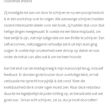
voldoende afstand.
Zij moedigde me aan om door te schrijven en na een poosje besloot
ik er een workshop over te volgen. Alle aanwezige schrijvers hadden
razend interessante ideeën voor een boek, zij hadden stuk voor stuk
heftige dingen meegemaakt. Ik voelde me een tikkie misplaatst, om
heel eerlijk te zijn, met mijn lullige idee om een thriller te schrijven. Een
zelfverzonnen, nietszeggend verhaaltje dat ik uit mijn duim ging
zuigen. Ik voelde mijn onzekerheid weer de kop op steken en was
onder de indruk van alles wat ik om me heen hoorde.
Aan het eind van de middag kreeg ik mijn manuscript terug, inclusief
feedback. Er stonden grote kruizen door overtollige tekst, en het
verbaasde me oprecht hoe pijnlijk ik dat vond. Weer die
kwetsbaarheid die ik onder ogen moest zien. Maar deze redacteur
stuurde me tegelijkertijd de juiste richting op, en benadrukte wat wel
goed was. ‘Je kan echt schrijven, zei ze, dus je moet doorzetten’.