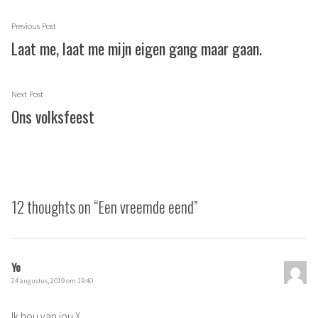
Berichtnavigatie
Previous
Previous Post
post:
Laat me, laat me mijn eigen gang maar gaan.
Next
Next Post
post:
Ons volksfeest
12 thoughts on “
Een vreemde eend
”
Yo
24 augustus, 2019 om 19:40
Ik hou van jou X