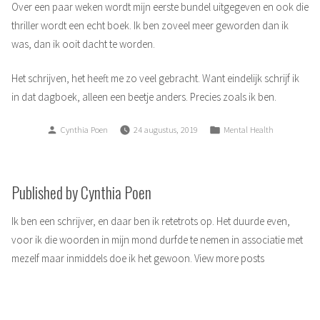
Over een paar weken wordt mijn eerste bundel uitgegeven en ook die
thriller wordt een echt boek. Ik ben zoveel meer geworden dan ik
was, dan ik ooit dacht te worden.
Het schrijven, het heeft me zo veel gebracht. Want eindelijk schrijf ik
in dat dagboek, alleen een beetje anders. Precies zoals ik ben.
Posted
Posted
Cynthia Poen
24 augustus, 2019
Mental Health
by
in
Published by Cynthia Poen
Ik ben een schrijver, en daar ben ik retetrots op. Het duurde even,
voor ik die woorden in mijn mond durfde te nemen in associatie met
mezelf maar inmiddels doe ik het gewoon.
View more posts