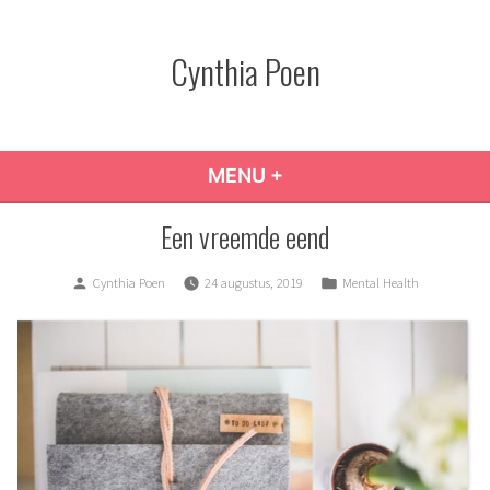
Skip
to
Cynthia Poen
content
MENU
+
EXPANDED
COLLAPSED
Een vreemde eend
Posted
Posted
Cynthia Poen
24 augustus, 2019
Mental Health
by
in