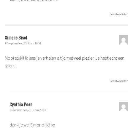
Beantwoorden
Simone Bisel
17 september, 2019 om 16:51
Mooi stuk!! Ik lees je verhalen altijd met veel plezier. Je hebt echt een
talent.
Beantwoorden
Cynthia Poen
18 september, 2019 om 20:41
dank je wel Simone! lief xx