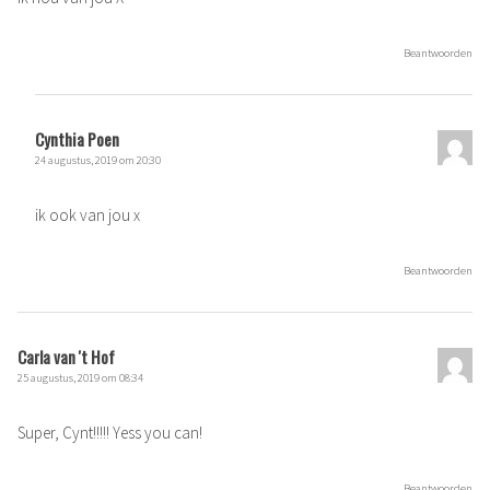
Beantwoorden
Cynthia Poen
24 augustus, 2019 om 20:30
ik ook van jou x
Beantwoorden
Carla van 't Hof
25 augustus, 2019 om 08:34
Super, Cynt!!!!! Yess you can!
Beantwoorden