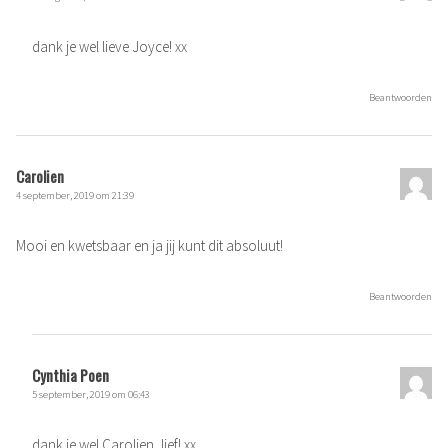
dank je wel lieve Joyce! xx
Beantwoorden
Carolien
4 september, 2019 om 21:39
Mooi en kwetsbaar en ja jij kunt dit absoluut!
Beantwoorden
Cynthia Poen
5 september, 2019 om 06:43
dank je wel Carolien, lief! xx