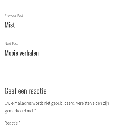
Berichtnavigatie
Previous
Previous Post
post:
Mist
Next
Next Post
post:
Mooie verhalen
Geef een reactie
Uw e-mailadres wordt niet gepubliceerd.
Vereiste velden zijn
gemarkeerd met
*
Reactie
*