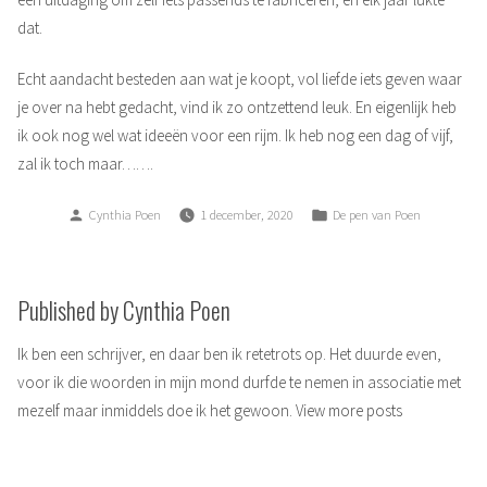
dat.
Echt aandacht besteden aan wat je koopt, vol liefde iets geven waar
je over na hebt gedacht, vind ik zo ontzettend leuk. En eigenlijk heb
ik ook nog wel wat ideeën voor een rijm. Ik heb nog een dag of vijf,
zal ik toch maar…….
Posted
Posted
Cynthia Poen
1 december, 2020
De pen van Poen
by
in
Published by Cynthia Poen
Ik ben een schrijver, en daar ben ik retetrots op. Het duurde even,
voor ik die woorden in mijn mond durfde te nemen in associatie met
mezelf maar inmiddels doe ik het gewoon.
View more posts