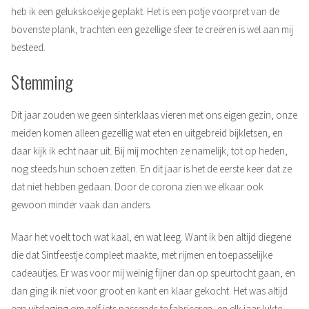
heb ik een gelukskoekje geplakt. Het is een potje voorpret van de
bovenste plank, trachten een gezellige sfeer te creëren is wel aan mij
besteed.
Stemming
Dit jaar zouden we geen sinterklaas vieren met ons eigen gezin, onze
meiden komen alleen gezellig wat eten en uitgebreid bijkletsen, en
daar kijk ik echt naar uit. Bij mij mochten ze namelijk, tot op heden,
nog steeds hun schoen zetten. En dit jaar is het de eerste keer dat ze
dat niet hebben gedaan. Door de corona zien we elkaar ook
gewoon minder vaak dan anders.
Maar het voelt toch wat kaal, en wat leeg. Want ik ben altijd diegene
die dat Sintfeestje compleet maakte, met rijmen en toepasselijke
cadeautjes. Er was voor mij weinig fijner dan op speurtocht gaan, en
dan ging ik niet voor groot en kant en klaar gekocht. Het was altijd
een uitdaging om zelf iets passends te fabriceren, en elk jaar lukte