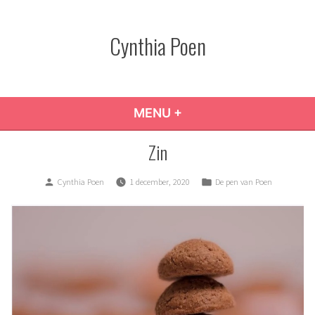
Skip
to
Cynthia Poen
content
MENU
+
EXPANDED
COLLAPSED
Zin
Posted
Posted
Cynthia Poen
1 december, 2020
De pen van Poen
by
in