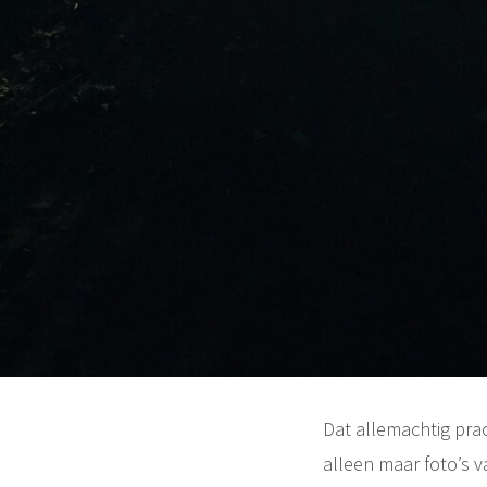
Dat allemachtig pra
alleen maar foto’s