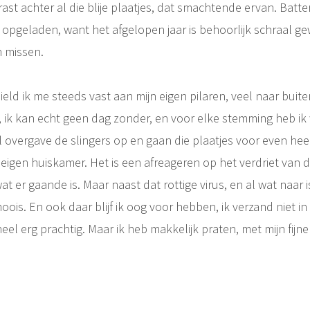
ast achter al die blije plaatjes, dat smachtende ervan. Batte
 opgeladen, want het afgelopen jaar is behoorlijk schraal ge
 missen.
ield ik me steeds vast aan mijn eigen pilaren, veel naar buite
 ik kan echt geen dag zonder, en voor elke stemming heb ik we
l overgave de slingers op en gaan die plaatjes voor even heel
n eigen huiskamer. Het is een afreageren op het verdriet van 
at er gaande is. Maar naast dat rottige virus, en al wat naar is
ois. En ook daar blijf ik oog voor hebben, ik verzand niet in 
eel erg prachtig. Maar ik heb makkelijk praten, met mijn fijne