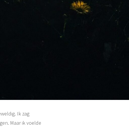
weldig. Ik zag
en. Maar ik voelde