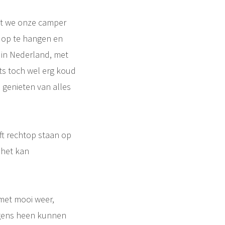
aat we onze camper
s op te hangen en
in Nederland, met
ts toch wel erg koud
e genieten van alles
ft rechtop staan op
e het kan
 met mooi weer,
rgens heen kunnen