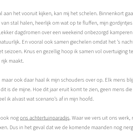
l aan het vooruit kijken, kan mij het schelen. Binnenkort g
an stal halen, heerlijk om wat op te fluffen, mijn gordijntje
Lekker dagdromen over een weekeind onbezorgd kamperen 
 natuurlijk. En vooral ook samen giechelen omdat het ’s nach
het seizoen. Knus en gezellig hoop ik samen vol overtuiging t
 rijk maakt.
 maar ook daar haal ik mijn schouders over op. Elk mens blij
 dit is de mijne. Hoe dit jaar eruit komt te zien, geen mens di
l ik alvast wat scenario’s af in mijn hoofd.
r ook nog
ons achtertuinparadijs
. Waar we vers uit ons werk,
laxen. Dus in het geval dat we de komende maanden nog ne