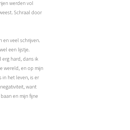
rijen werden vol
weest. Schraal door
n en veel schrijven.
l een lijstje.
 erg hard, dans ik
de wereld, en op mijn
 in het leven, is er
negativiteit, want
 baan en mijn fijne