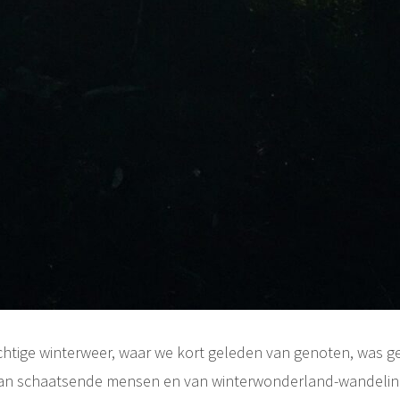
chtige winterweer, waar we kort geleden van genoten, was ge
 van schaatsende mensen en van winterwonderland-wandeling