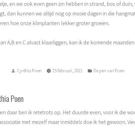
je, en we ook even geen zin hebben in strand, bos of duin, 
igt, dan kunnen we altijd nog op mooie dagen in die hangmat 
teren hoe onze klimplanten lekker groter groeien.
lan A,B en C alvast klaarliggen, kan ik de komende maanden 
Posted
Posted
Cynthia Poen
25 februari, 2021
De pen van Poen
by
in
thia Poen
, en daar ben ik retetrots op. Het duurde even, voor ik die w
associatie met mezelf maar inmiddels doe ik het gewoon.
Vie