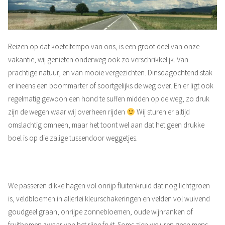
Reizen op dat koeteltempo van ons, is een groot deel van onze
vakantie, wij genieten onderweg ook zo verschrikkelijk. Van
prachtige natuur, en van mooie vergezichten. Dinsdagochtend stak
er ineens een boommarter of soortgelijks de weg over. En er ligt ook
regelmatig gewoon een hond te suffen midden op de weg, zo druk
zijn de wegen waar wij overheen rijden
Wij sturen er altijd
omslachtig omheen, maar het toont wel aan dat het geen drukke
boel is op die zalige tussendoor weggetjes.
We passeren dikke hagen vol onrijp fluitenkruid dat nog lichtgroen
is, veldbloemen in allerlei kleurschakeringen en velden vol wuivend
goudgeel graan, onrijpe zonnebloemen, oude wijnranken of
fruitbomen zwaar van het rijpe fruit. Soms zien we uren geen mens,