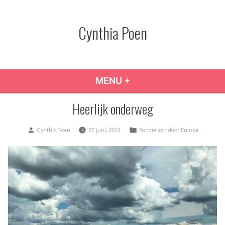
Skip
to
Cynthia Poen
content
MENU
+
EXPANDED
COLLAPSED
Heerlijk onderweg
Posted
Posted
Cynthia Poen
27 juni, 2021
Rondreizen door Europa
by
in