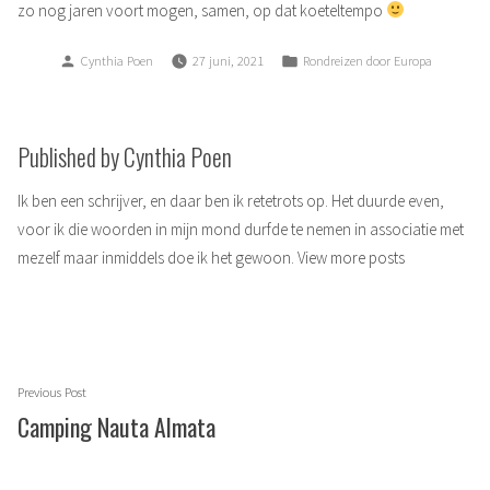
zo nog jaren voort mogen, samen, op dat koeteltempo
Posted
Posted
Cynthia Poen
27 juni, 2021
Rondreizen door Europa
by
in
Published by Cynthia Poen
Ik ben een schrijver, en daar ben ik retetrots op. Het duurde even,
voor ik die woorden in mijn mond durfde te nemen in associatie met
mezelf maar inmiddels doe ik het gewoon.
View more posts
Berichtnavigatie
Previous
Previous Post
post:
Camping Nauta Almata