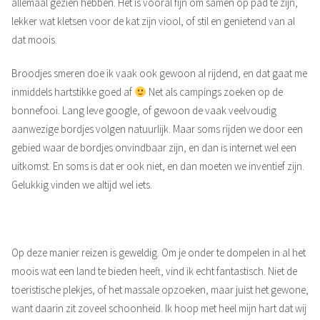
allemaal gezien hebben. Het is vooral fijn om samen op pad te zijn,
lekker wat kletsen voor de kat zijn viool, of stil en genietend van al
dat moois.
Broodjes smeren doe ik vaak ook gewoon al rijdend, en dat gaat me
inmiddels hartstikke goed af
Net als campings zoeken op de
bonnefooi. Lang leve google, of gewoon de vaak veelvoudig
aanwezige bordjes volgen natuurlijk. Maar soms rijden we door een
gebied waar de bordjes onvindbaar zijn, en dan is internet wel een
uitkomst. En soms is dat er ook niet, en dan moeten we inventief zijn.
Gelukkig vinden we altijd wel iets.
Op deze manier reizen is geweldig. Om je onder te dompelen in al het
moois wat een land te bieden heeft, vind ik echt fantastisch. Niet de
toeristische plekjes, of het massale opzoeken, maar juist het gewone,
want daarin zit zoveel schoonheid. Ik hoop met heel mijn hart dat wij