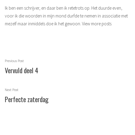
Ik ben een schrijver, en daar ben ik retetrots op. Het duurde even,
voor ik die woorden in mijn mond durfde te nemen in associatie met
mezelf maar inmiddels doe ik het gewoon.
View more posts
Berichtnavigatie
Previous
Previous Post
post:
Vervuld deel 4
Next
Next Post
post:
Perfecte zaterdag