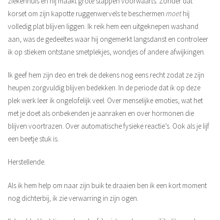
ziekenhuis en hij maakt grote stappen voorwaarts. Zonder dat
korset om zijn kapotte ruggenwervels te beschermen
moet
hij
volledig plat blijven liggen. Ik reik hem een uitgeknepen washand
aan, was de gedeeltes waar hij ongemerkt langsdanst en controleer
ik op stiekem ontstane smetplekjes, wondjes of andere afwijkingen.
Ik geef hem zijn deo en trek de dekens nog eens recht zodat ze zijn
heupen zorgvuldig blijven bedekken. In de periode dat ik op deze
plek werk leer ik ongelofelijk veel. Over menselijke emoties, wat het
met je doet als onbekenden je aanraken en over hormonen die
blijven voortrazen. Over automatische fysieke reactie’s. Ook als je lijf
een beetje stuk is.
Herstellende.
Als ik hem help om naar zijn buik te draaien ben ik een kort moment
nog dichterbij, ik zie verwarring in zijn ogen.