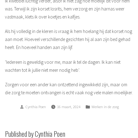
Ik kwebbel luchtig verder, alsof ik niet zag hoe moeilijk dit voor hem
was. Terwijl ik zijn korset losrits, hem verzorg en zijn harnas weer
vastmaak, klets ik over koetjes en kalfjes.
Als hij volledig in de kleren is vraag ik hem hoelang hij dat korset nog
aan moet. Hoeveel verschillende gezichten hij al aan zijn bed gehad
heeft. En hoeveel handen aan zijn lijf.
‘Iedereen is geweldig voor me, maar ik tel de dagen. Ik kan niet
wachten tot ik jullie niet meer nodig heb’.
Zorgen voor een ander kan ontzettend ingewikkeld zijn, maar om
die zorg te moeten ontvangen is echt vaak nog vele malen moeilijker.
Posted
Posted
Cynthia Poen
16 maart, 2024
Werken in de zorg
by
in
Published by Cynthia Poen