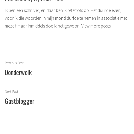
Ik ben een schrijver, en daar ben ik retetrots op. Het duurde even,
voor ik die woorden in mijn mond durfde te nemen in associatie met
mezelf maar inmiddels doe ik het gewoon.
View more posts
Berichtnavigatie
Previous
Previous Post
post:
Donderwolk
Next
Next Post
post:
Gastblogger