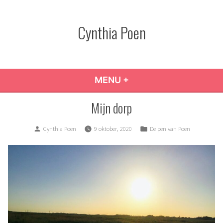
Skip
to
Cynthia Poen
content
MENU
+
EXPANDED
COLLAPSED
Mijn dorp
Posted
Posted
Cynthia Poen
9 oktober, 2020
De pen van Poen
by
in