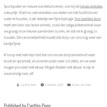
Sportspullen en nieuwe wandelschoenen, ook bij die
lokale winkelier
,
natuurlijk. Want nu veel winkeliers worstelen om het hoofd boven
water te houden, is elk steentje een fijne bijdrage.
Ons heerlijke dorp
heeft een keur aan leuke winkels, zoals die zalige platenwinkel waar
we graag onze nieuwe aanwinsten scoren, en dat wil ik graag zo
houden. Die verscheidenheid maakt dat dorp van ons nog weer een
tandje fijner.
Ik hoop met heel mijn hart dat ons mooie dorp binnenkort weer
bruist en sprankelt, al onze terrassen weer vol zitten, en we weer
mogen proosten met elkaar. Mogen feesten met elkaar. Ik kijk er
waanzinnig naar uit!
Posted
Posted
Cynthia Poen
9 oktober, 2020
De pen van Poen
by
in
Published by Cynthia Poen