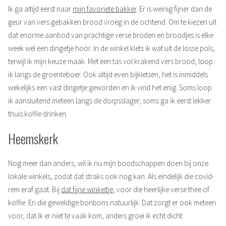
Ik ga altijd eerst naar
mijn favoriete bakker
. Er is weinig fijner dan de
geur van vers gebakken brood vroeg in de ochtend. Om te kiezen uit
dat enorme aanbod van prachtige verse broden en broodjes is elke
week wel een dingetje hoor. In de winkel klets ik wat uit de losse pols,
terwijl ik mijn keuze maak. Met een tas vol krakend vers brood, loop
ik langs de groenteboer. Ook altijd even bijkletsen, het is inmiddels
wekelijks een vast dingetje geworden en ik vind het enig. Soms loop
ik aansluitend meteen langs de dorpsslager, soms ga ik eerst lekker
thuis koffie drinken.
Heemskerk
Nog meer dan anders, wil ik nu mijn boodschappen doen bij onze
lokale winkels, zodat dat straks ook nog kan. Als eindelijk die covid-
rem eraf gaat. Bij
dat fijne winkeltje
, voor die heerlijke verse thee of
koffie. En die geweldige bonbons natuurlijk. Dat zorgt er ook meteen
voor, dat ik er niet te vaak kom, anders groei ik echt dicht.