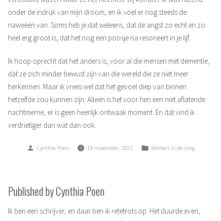
onder de indruk van mijn droom, en ik voel er nog steeds de
naweeën van. Soms heb je dat weleens, dat de angst zo echt en zo
heel erg groot is, dat het nog een poosje na resoneert in je lijf.
Ik hoop oprecht dat het anders is, voor al die mensen met dementie,
dat ze zich minder bewust zijn van die wereld die ze niet meer
herkennen. Maar ik vrees wel dat het gevoel diep van binnen
hetzelfde zou kunnen zijn. Alleen is het voor hen een niet aflatende
nachtmerrie, er is geen heerlijk ontwaak moment. En dat vind ik
verdrietiger dan wat dan ook.
Posted
Posted
Cynthia Poen
14 november, 2021
Werken in de zorg
by
in
Published by Cynthia Poen
Ik ben een schrijver, en daar ben ik retetrots op. Het duurde even,