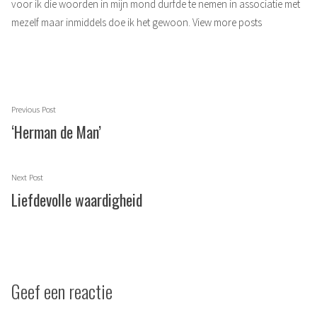
voor ik die woorden in mijn mond durfde te nemen in associatie met
mezelf maar inmiddels doe ik het gewoon.
View more posts
Berichtnavigatie
Previous
Previous Post
post:
‘Herman de Man’
Next
Next Post
post:
Liefdevolle waardigheid
Geef een reactie