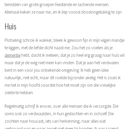
temidden van grote groepen feestende en lachende mensen.
Allemaal keken ze naar me, en ik liep vooral doodongelukkig te zijn.
Huis
Plotseling schrok ik wakker, bleek ik gewoon fijn in mijn eigen mandje
te liggen, met de liefste dicht naast me. Zou het zo voelen als je
dementie
hebt, dacht ik meteen, dat je zo heel erg graag naar huis wil
maar dat je de weg niet meer kan vinden. Dat je aan het verdwalen
bent in een voor jou onbekende omgeving. Ik heb geen idee
natuurlijk, niet echt, maar dit voelde bijzonder akelig. Het is zoals ik
me het in mijn hoofd voorstel hoe het moet zijn om die vreselijke
ziekte te hebben.
Regelmatig schrijf ik erover, over alle mensen die ik verzorgde. Die
soms ook zo verdwaalden, in hun gedachten en in zichzelf. Die
zochten naar houvast, iets van herkenning, naar alles wat
vertrouwd was en waar ze net niet meer bij konden. Ik was razend