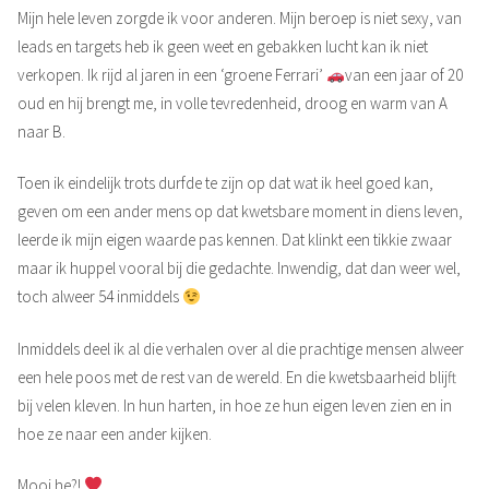
Mijn hele leven zorgde ik voor anderen. Mijn beroep is niet sexy, van
leads en targets heb ik geen weet en gebakken lucht kan ik niet
verkopen. Ik rijd al jaren in een ‘groene Ferrari’
van een jaar of 20
oud en hij brengt me, in volle tevredenheid, droog en warm van A
naar B.
Toen ik eindelijk trots durfde te zijn op dat wat ik heel goed kan,
geven om een ander mens op dat kwetsbare moment in diens leven,
leerde ik mijn eigen waarde pas kennen. Dat klinkt een tikkie zwaar
maar ik huppel vooral bij die gedachte. Inwendig, dat dan weer wel,
toch alweer 54 inmiddels
Inmiddels deel ik al die verhalen over al die prachtige mensen alweer
een hele poos met de rest van de wereld. En die kwetsbaarheid blijft
bij velen kleven. In hun harten, in hoe ze hun eigen leven zien en in
hoe ze naar een ander kijken.
Mooi he?!