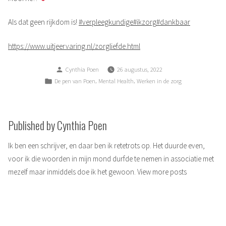
Als dat geen rijkdom is!
#verpleegkundige
#ikzorg
#dankbaar
https://www.uitjeervaring.nl/zorgliefde.html
Posted
Cynthia Poen
26 augustus, 2022
by
Posted
,
,
De pen van Poen
Mental Health
Werken in de zorg
in
Published by Cynthia Poen
Ik ben een schrijver, en daar ben ik retetrots op. Het duurde even,
voor ik die woorden in mijn mond durfde te nemen in associatie met
mezelf maar inmiddels doe ik het gewoon.
View more posts