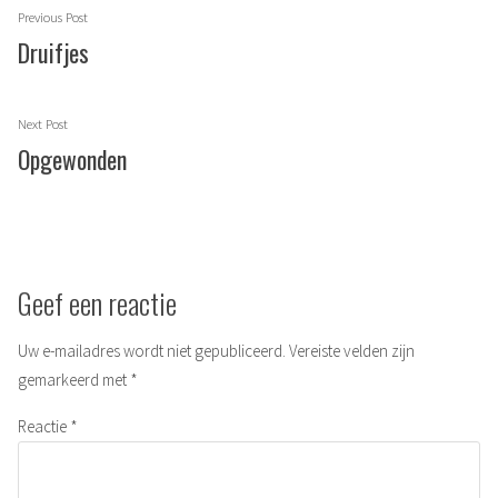
Berichtnavigatie
Previous
Previous Post
post:
Druifjes
Next
Next Post
post:
Opgewonden
Geef een reactie
Uw e-mailadres wordt niet gepubliceerd.
Vereiste velden zijn
gemarkeerd met
*
Reactie
*