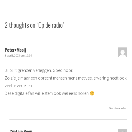
2 thoughts on “
Op de radio
”
Peter+Mooij
3 april, 2023 om 15:24
Jij blijft grenzen verleggen. Goed hoor.
Zo zie je maar een oprecht mensen mens met veel ervaring heeft ook
veel te vertellen.
Deze digitale fan wil je stem ook wel eens horen
Beantwoorden
Cynthia Poen