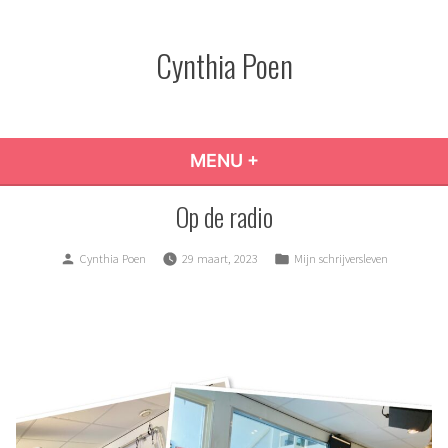
Skip
to
Cynthia Poen
content
MENU
+
EXPANDED
COLLAPSED
Op de radio
Posted
Posted
Cynthia Poen
29 maart, 2023
Mijn schrijversleven
by
in