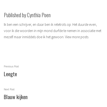
Published by Cynthia Poen
Ik ben een schrijver, en daar ben ik retetrots op. Het duurde even,
voor ik die woorden in mijn mond durfde te nemen in associatie met
mezelf maar inmiddels doe ik het gewoon.
View more posts
Berichtnavigatie
Previous
Previous Post
post:
Leegte
Next
Next Post
post:
Blauw kijken