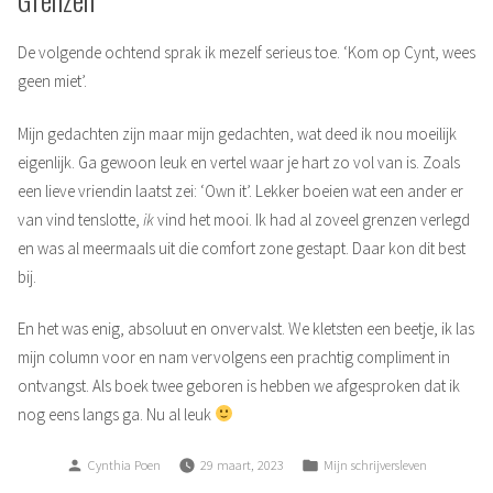
De volgende ochtend sprak ik mezelf serieus toe. ‘Kom op Cynt, wees
geen miet’.
Mijn gedachten zijn maar mijn gedachten, wat deed ik nou moeilijk
eigenlijk. Ga gewoon leuk en vertel waar je hart zo vol van is. Zoals
een lieve vriendin laatst zei: ‘Own it’. Lekker boeien wat een ander er
van vind tenslotte,
ik
vind het mooi. Ik had al zoveel grenzen verlegd
en was al meermaals uit die comfort zone gestapt. Daar kon dit best
bij.
En het was enig, absoluut en onvervalst. We kletsten een beetje, ik las
mijn column voor en nam vervolgens een prachtig compliment in
ontvangst. Als boek twee geboren is hebben we afgesproken dat ik
nog eens langs ga. Nu al leuk
Posted
Posted
Cynthia Poen
29 maart, 2023
Mijn schrijversleven
by
in