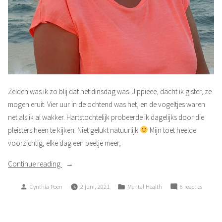
Zelden was ik zo blij dat het dinsdag was. Jippieee, dacht ik gister, ze
mogen eruit. Vier uur in de ochtend was het, en de vogeltjes waren
net als ik al wakker. Hartstochtelijk probeerde ik dagelijks door die
pleisters heen te kijken. Niet gelukt natuurlijk
Mijn toet heelde
voorzichtig, elke dag een beetje meer,
“Heerlijk
Continue reading
weer
Posted
Posted
op
Cynthia Poen
2 juni, 2021
Mental Health
6 reacties
voluit
by
in
Heerlijk
lachen”
weer
voluit