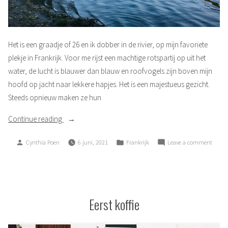
Het is een graadje of 26 en ik dobber in de rivier, op mijn favoriete
plekje in Frankrijk. Voor me rijst een machtige rotspartij op uit het
water, de lucht is blauwer dan blauw en roofvogels zijn boven mijn
hoofd op jacht naar lekkere hapjes. Het is een majestueus gezicht.
Steeds opnieuw maken ze hun
“Een
Continue reading
magische
Posted
Posted
on
Cynthia Poen
6 juni, 2021
Frankrijk
Leave a comment
plek”
by
in
Een
magis
plek
Eerst koffie