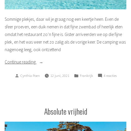
Sommige plekjes, daar wil je graag nog een keertje heen. Even de
sfeer proeven, een duik nemen in dat fijne zwembad of heerlijk eten
omdat het restaurant zo’n fijne is. Gister arriveerden we op die fijne
plek, en het was weer net zo zalig als de vorige keer. De camping was
nagenoeg leeg, ook ontzettend
“Even
Continue reading
plonsen”
Posted
Posted
op
Cynthia Poen
12 juni, 2021
Frankrijk
4 reacties
by
in
Even
plonsen
Absolute vrijheid