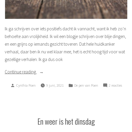
Ik ga schrijven over iets positiefs dacht ik vannacht, want ik heb zo’n
behoefte aan vrolijkheid. Ik wil een blogje schrijven over blije dingen,
en een grijns op iemands gezicht toveren. Dat hele huidkanker
verhaal, daar ben ik nu wel klaar mee, het is echt hoog tijd voor wat
gezellige verhalen. Ik ga dus ook
“Gekoesterd”
Continue reading
Posted
Posted
op
Cynthia Poen
9 juni, 2021
De pen van Poen
2 reacties
by
in
Gekoes
En weer is het dinsdag