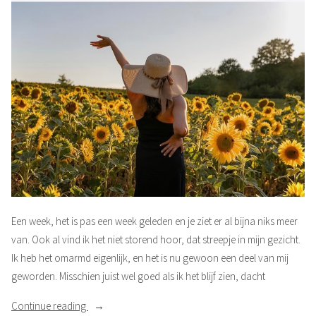
Een week, het is pas een week geleden en je ziet er al bijna niks meer
van. Ook al vind ik het niet storend hoor, dat streepje in mijn gezicht.
Ik heb het omarmd eigenlijk, en het is nu gewoon een deel van mij
geworden. Misschien juist wel goed als ik het blijf zien, dacht
“En
Continue reading