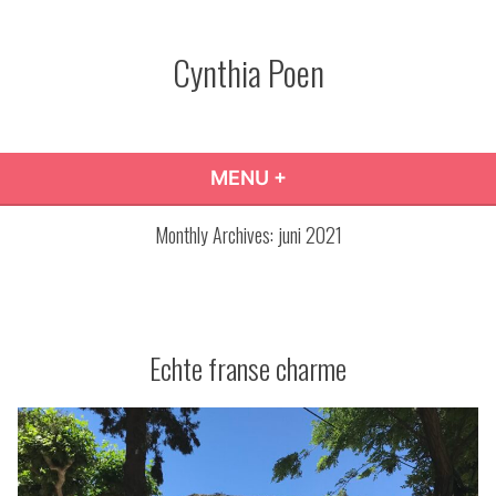
Skip
to
Cynthia Poen
content
MENU
+
EXPANDED
COLLAPSED
Monthly Archives:
juni 2021
Echte franse charme