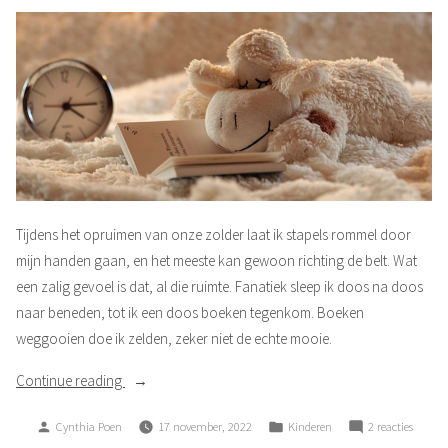
Tijdens het opruimen van onze zolder laat ik stapels rommel door
mijn handen gaan, en het meeste kan gewoon richting de belt. Wat
een zalig gevoel is dat, al die ruimte. Fanatiek sleep ik doos na doos
naar beneden, tot ik een doos boeken tegenkom. Boeken
weggooien doe ik zelden, zeker niet de echte mooie.
“Voorlezen”
Continue reading
Posted
Posted
op
Cynthia Poen
17 november, 2022
Kinderen
2 reacties
by
in
Voorle