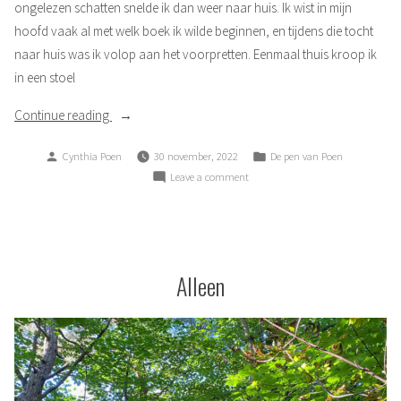
ongelezen schatten snelde ik dan weer naar huis. Ik wist in mijn
hoofd vaak al met welk boek ik wilde beginnen, en tijdens die tocht
naar huis was ik volop aan het voorpretten. Eenmaal thuis kroop ik
in een stoel
“In
Continue reading
de
Posted
Posted
Cynthia Poen
30 november, 2022
De pen van Poen
bieb”
by
in
on
Leave a comment
In
de
bieb
Alleen