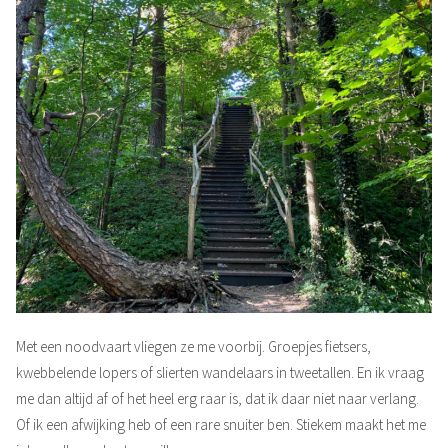
Met een noodvaart vliegen ze me voorbij. Groepjes fietsers,
kwebbelende lopers of slierten wandelaars in tweetallen. En ik vraag
me dan altijd af of het heel erg raar is, dat ik daar niet naar verlang.
Of ik een afwijking heb of een rare snuiter ben. Stiekem maakt het me