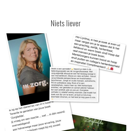
1
jaar
Niets liever