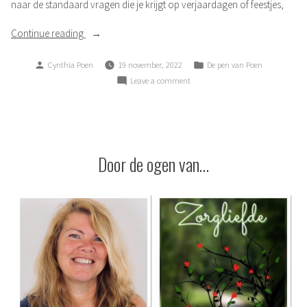
naar de standaard vragen die je krijgt op verjaardagen of feestjes,
“Het
Continue reading
stigma
Posted
Posted
Cynthia Poen
19 november, 2022
De pen van Poen
van
by
in
on
Leave a comment
dat
Het
schoolniveau”
stigma
van
dat
schoolniveau
Door de ogen van…