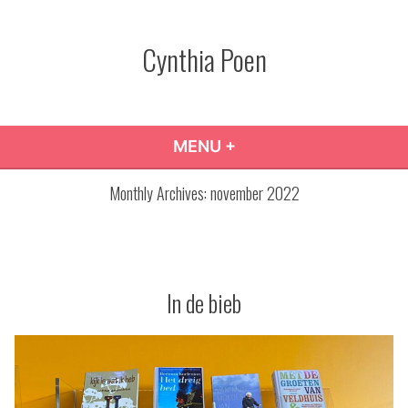
Skip
to
Cynthia Poen
content
MENU
+
EXPANDED
COLLAPSED
Monthly Archives:
november 2022
In de bieb