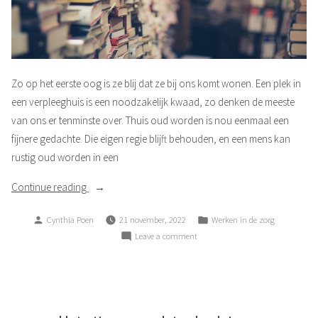
Zo op het eerste oog is ze blij dat ze bij ons komt wonen. Een plek in
een verpleeghuis is een noodzakelijk kwaad, zo denken de meeste
van ons er tenminste over. Thuis oud worden is nou eenmaal een
fijnere gedachte. Die eigen regie blijft behouden, en een mens kan
rustig oud worden in een
“Onbegrepen
Continue reading
gedrag”
Posted
Posted
Cynthia Poen
21 november, 2022
Werken in de zorg
by
in
on
Leave a comment
Onbegrepen
gedrag