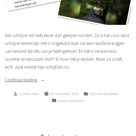
Een schrijver wil niets liever dan gelezen worden. Zo is het voor deze
schrijver tenminste. Het is ongekend leuk om een reactie te krijgen
van iemand die iets van je heeft gelezen. En het is verwarrend,
onzeker en eenzaam. Huh? Ik hoor het je denken. Maar zo is het,
echt. Juist omdat mijn schrijfsels zo
“Niets
Continue reading
liever”
Posted
Posted
Cynthia Poen
23 november, 2022
Mijn schrijversleven
by
in
on
Leave a comment
Niets
liever