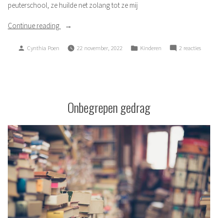
peuterschool, ze huilde net zolang tot ze mij
“Rotsvast
Continue reading
vertrouwen”
Posted
Posted
op
Cynthia Poen
22 november, 2022
Kinderen
2 reacties
by
in
Rotsvas
vertro
Onbegrepen gedrag