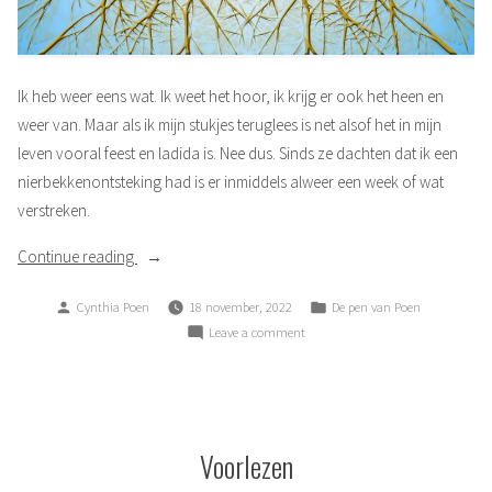
Ik heb weer eens wat. Ik weet het hoor, ik krijg er ook het heen en
weer van. Maar als ik mijn stukjes teruglees is net alsof het in mijn
leven vooral feest en ladida is. Nee dus. Sinds ze dachten dat ik een
nierbekkenontsteking had is er inmiddels alweer een week of wat
verstreken.
“Krijg
Continue reading
de
Posted
Posted
Cynthia Poen
18 november, 2022
De pen van Poen
zenuwen…”
by
in
on
Leave a comment
Krijg
de
zenuwen…
Voorlezen