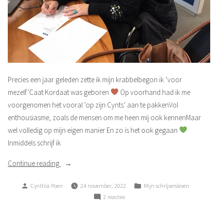
Precies een jaar geleden zette ik mijn krabbelbegon ik ‘voor
mezelf’Caat Kordaat was geboren
Op voorhand had ik me
voorgenomen het vooral ‘op zijn Cynts’ aan te pakkenVol
enthousiasme, zoals de mensen om me heen mij ook kennenMaar
wel volledig op mijn eigen manier En zo is het ook gegaan
Inmiddels schrijf ik
“Caat
Continue reading
Kordaat
Posted
Posted
Cynthia Poen
24 november, 2022
Mijn schrijversleven
1
by
in
op
2 reacties
jaar”
Caat
Kordaat